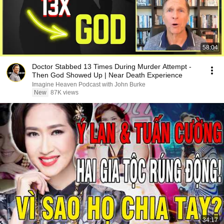
58:04
Doctor Stabbed 13 Times During Murder Attempt -
Then God Showed Up | Near Death Experience
Imagine Heaven Podcast with John Burke
New
87K views
34:17