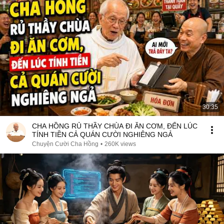
30:35
CHA HỒNG RỦ THẦY CHÙA ĐI ĂN CƠM, ĐẾN LÚC
TÍNH TIỀN CẢ QUÁN CƯỜI NGHIÊNG NGẢ
Chuyện Cười Cha Hồng
•
260K views