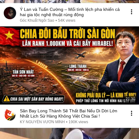
Ý Lan và Tuấn Cường – Mối tình lệch pha khiến cả
hai gia tộc nghệ thuật rúng động
Góc Khuất Ngôi Sao
•
54K views
21:30
Sân Bay Long Thành Sẽ Thất Bại Nếu Di Dời Lớn
Nhất Lịch Sử Hàng Không Việt Chia Sai !
KỶ NGUYÊN VƯƠN MÌNH
•
190K views