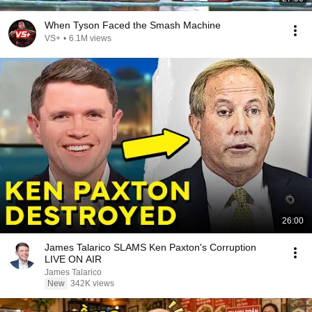
When Tyson Faced the Smash Machine
VS+
•
6.1M views
26:00
James Talarico SLAMS Ken Paxton's Corruption
LIVE ON AIR
James Talarico
New
342K views