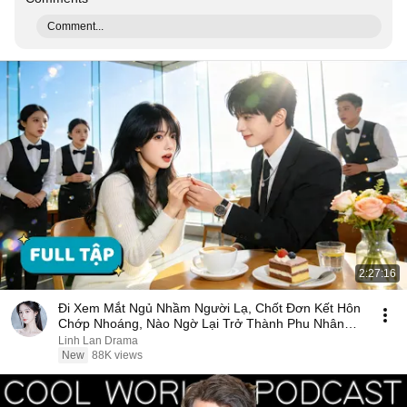
Comment...
2:27:16
Đi Xem Mắt Ngủ Nhầm Người Lạ, Chốt Đơn Kết Hôn
Chớp Nhoáng, Nào Ngờ Lại Trở Thành Phu Nhân
Tổng Tài
Linh Lan Drama
New
88K views