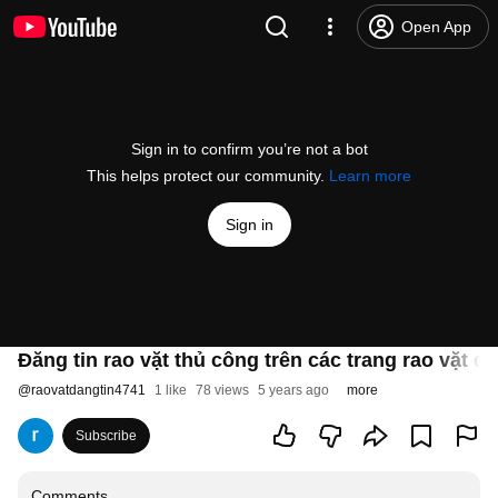
Open App
Sign in to confirm you’re not a bot
This helps protect our community.
Learn more
Sign in
Đăng tin rao vặt thủ công trên các trang rao vặt di
@
raovatdangtin4741
1 like
78 views
5 years ago
more
Subscribe
Comments