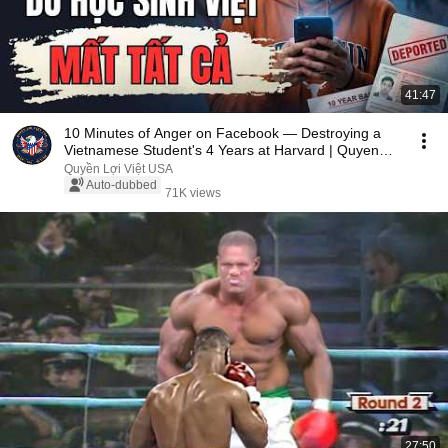
41:47
10 Minutes of Anger on Facebook — Destroying a
Vietnamese Student's 4 Years at Harvard | Quyen
Lo...
Quyền Lợi Việt USA
Auto-dubbed
71K views
27:50