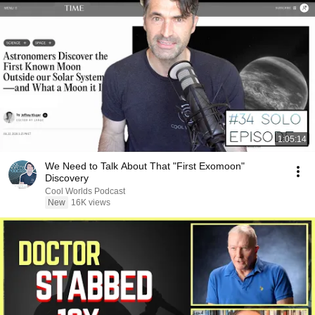
1:05:14
We Need to Talk About That "First Exomoon"
Discovery
Cool Worlds Podcast
New
16K views