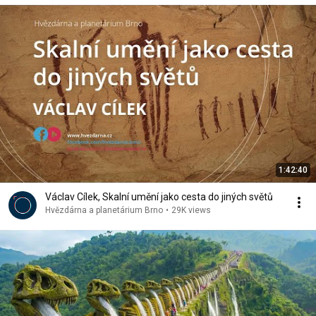
1:42:40
Václav Cílek, Skalní umění jako cesta do jiných světů
Hvězdárna a planetárium Brno
•
29K views