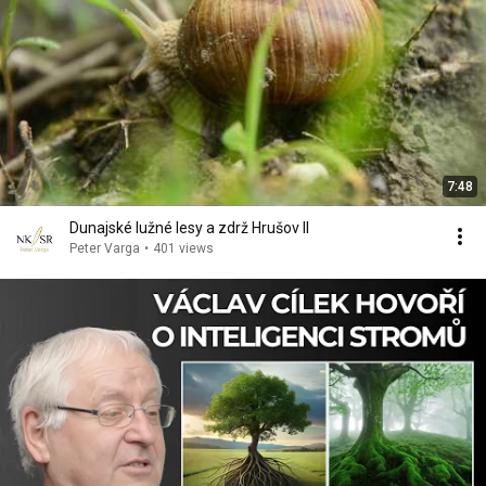
7:48
Dunajské lužné lesy a zdrž Hrušov II
Peter Varga
•
401 views