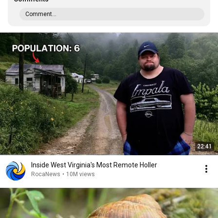
Comment...
22:41
Inside West Virginia's Most Remote Holler
RocaNews
•
10M views