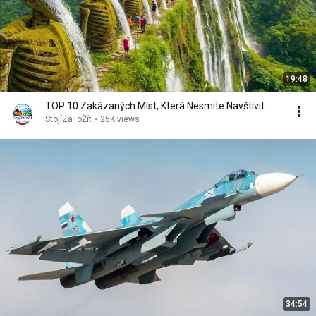
19:48
TOP 10 Zakázaných Míst, Která Nesmíte Navštívit
StojíZaToŽít
•
25K views
34:54