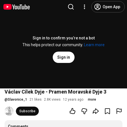
Open App
Sign in to confirm you’re not a bot
This helps protect our community.
Learn more
Sign in
Václav Cílek Dyje - Pramen Moravské Dyje 3
@
Slavonice_1
21 likes
2.8K views
12 years ago
more
Subscribe
Comments