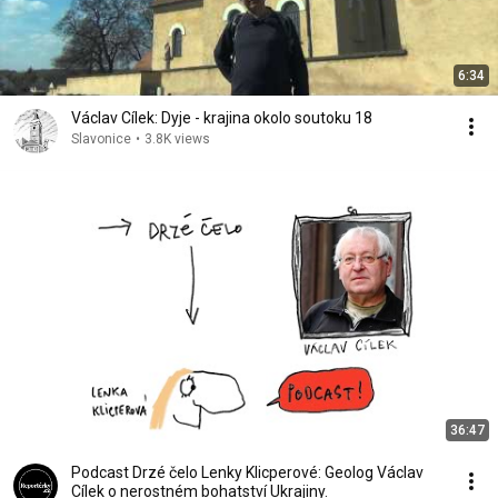
6:34
Václav Cílek: Dyje - krajina okolo soutoku 18
Slavonice
•
3.8K views
36:47
Podcast Drzé čelo Lenky Klicperové: Geolog Václav
Cílek o nerostném bohatství Ukrajiny.