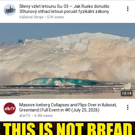
Šílený vzlet letounu Su-33 — Jak Rusko donutilo
30tunový stíhací letoun porušit fyzikální zákony
Válečné Stroje
•
57K views
10:19
Massive Iceberg Collapses and Flips Over in Ilulissat,
Greenland | Full Event in 4K! (July 25, 2026)
afarTV
•
4.3M views