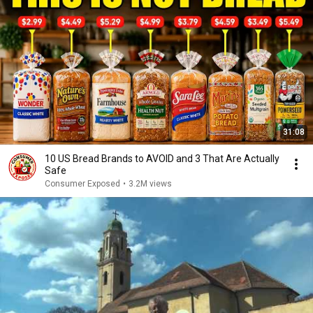
31:08
10 US Bread Brands to AVOID and 3 That Are Actually
Safe
Consumer Exposed
•
3.2M views