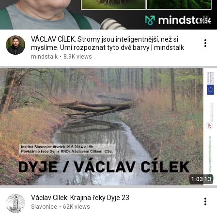
9:54
VÁCLAV CÍLEK: Stromy jsou inteligentnější, než si
myslíme. Umí rozpoznat tyto dvě barvy | mindstalk
mindstalk
•
8.9K views
1:03:13
Václav Cílek: Krajina řeky Dyje 23
Slavonice
•
62K views