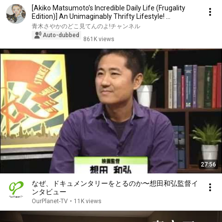
[Akiko Matsumoto’s Incredible Daily Life (Frugality
Edition)] An Unimaginably Thrifty Lifestyle! ...
青木さやかのどこ見てんのよ!チャンネル
Auto-dubbed
861K views
27:56
なぜ、ドキュメンタリーをとるのか〜想田和弘監督イ
ンタビュー
OurPlanet-TV
•
11K views