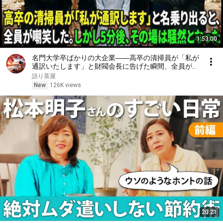
1:53:00
名門大学卒ばかりの大企業――高卒の清掃員が「私が
通訳いたします」と財閥会長に告げた瞬間、全員が嘲
笑した。しかし5分後、その場は静まり返った。#動
語り茶屋
エピソード#老後の物語 #家族の物語
New
126K views
20:21