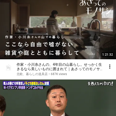
1:21:32
作家・小川糸さんの、4年目の山暮らし。せっかく生
きるなら美しいものに囲まれて｜あさってのモノサシ
vol.5 暮らしの道具/雑貨/庭仕事/人生/一人暮らし/移
北欧、暮らしの道具店
•
687K views
住