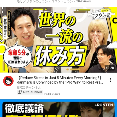
モリノリタンのカラン・コロン・カラン
•
204 views
40:28
【Reduce Stress in Just 5 Minutes Every Morning?】
Ranmaru Is Convinced by the "Pro Way" to Rest Pra...
新R25チャンネル
Auto-dubbed
241K views