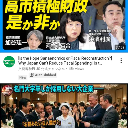
37:59
[Is the Hope Sanaenomics or Fiscal Reconstruction?]
Why Japan Can't Reduce Fiscal Spending | Is t...
文藝春秋PLUS 公式チャンネル
•
15K views
Auto-dubbed
New