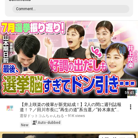
Comment...
59:41
【井上咲楽の後輩が新党結成！】2人の間に週刊誌報
道！？／田川市長に“再生の道”系当選／“鈴木康友”氏
が事務所侵入で辞職願【井上咲楽×山本期日前】｜選
選挙ドットコムちゃんねる
•
91K views
挙ドットコムちゃんねる
Auto-dubbed
New