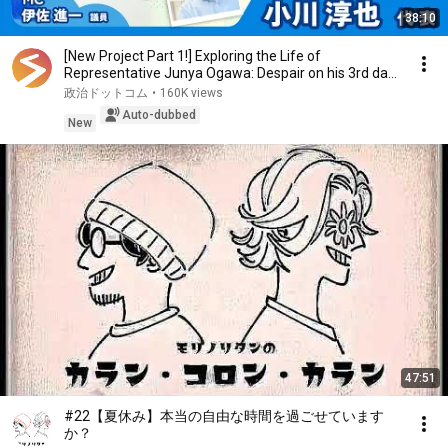
38:10
[New Project Part 1!] Exploring the Life of
Representative Junya Ogawa: Despair on his 3rd day
as...
政治ドットコム
•
160K views
Auto-dubbed
New
47:51
#22【夏休み】本当の自由な時間を過ごせています
か？