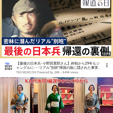
15:59
【最後の日本兵･小野田寛郎さん】終戦から29年もジ
ャングルに･･･リアル“別班”帰国の陰に隠された事実
とは【報道の日2025】
TBS NEWS DIG Powered by JNN
•
849K views