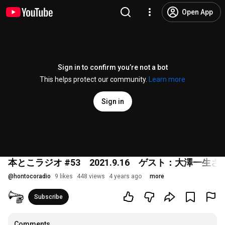
Open App
Sign in to confirm you’re not a bot
This helps protect our community.
Learn more
Sign in
本とこラジオ #53 2021.9.16 ゲスト：大澤一
@
hontocoradio
9 likes
448 views
4 years ago
more
Subscribe
Comments