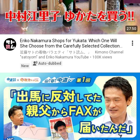
27:50
Eriko Nakamura Shops for Yukata: Which One Will
She Choose from the Carefully Selected Collection...
近藤サトの着物バラエティ「サト読ム。」 Kimono Channel
"satoyom" and Eriko Nakamura YouTube
•
100K views
Auto-dubbed
New