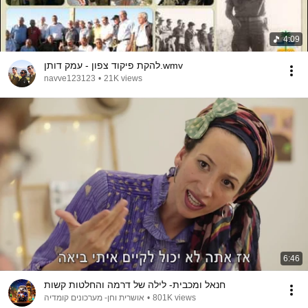
4:09
להקת פיקוד צפון - עמק דותן.wmv
navve123123
•
21K views
6:46
חנאל ומכבית- לילה של דרמה והחלטות קשות
אושרית וחן- מערכונים קומדיה
•
801K views