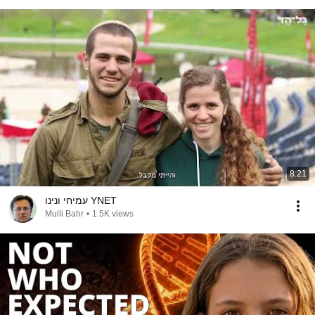
8:21
עמיחי ונינו YNET
Mulli Bahr
•
1.5K views