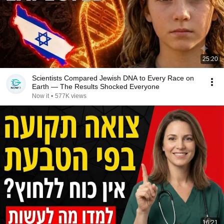
25:20
Scientists Compared Jewish DNA to Every Race on
Earth — The Results Shocked Everyone
Now it
•
577K views
16:21