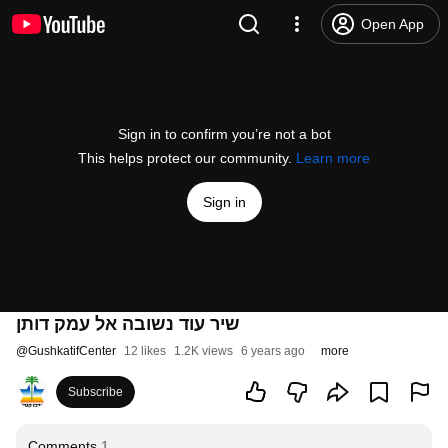
Open App
Sign in to confirm you’re not a bot
This helps protect our community.
Learn more
Sign in
שיר עוד נשובה אל עמק דותן
@
GushkatifCenter
12 likes
1.2K views
6 years ago
more
Subscribe
Comments
1