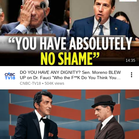
14:35
DO YOU HAVE ANY DIGNITY? Sen. Moreno BLEW
UP on Dr. Fauci "Who the F**K Do You Think You
Were? |N18G
CNBC-TV18
•
504K views