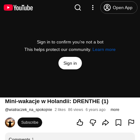
Open App
Sign in to confirm you’re not a bot
This helps protect our community.
Learn more
Sign in
Mini-wakacje w Holandii: DRENTHE (1)
@
wiatraczek_na_spokojnie
2 likes
86 views
6 years ago
more
Subscribe
Comments
1