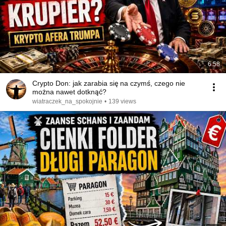
6:58
Crypto Don: jak zarabia się na czymś, czego nie
można nawet dotknąć?
wiatraczek_na_spokojnie
•
139 views