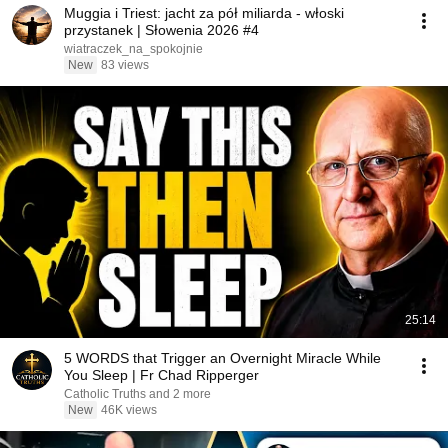
Muggia i Triest: jacht za pół miliarda - włoski
przystanek | Słowenia 2026 #4
wiatraczek_na_spokojnie
New
83 views
25:14
5 WORDS that Trigger an Overnight Miracle While
You Sleep | Fr Chad Ripperger
Catholic Truths and 2 more
New
46K views