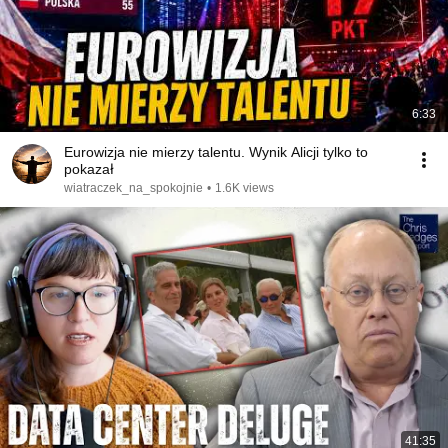
6:33
Eurowizja nie mierzy talentu. Wynik Alicji tylko to
pokazał
wiatraczek_na_spokojnie
•
1.6K views
41:35