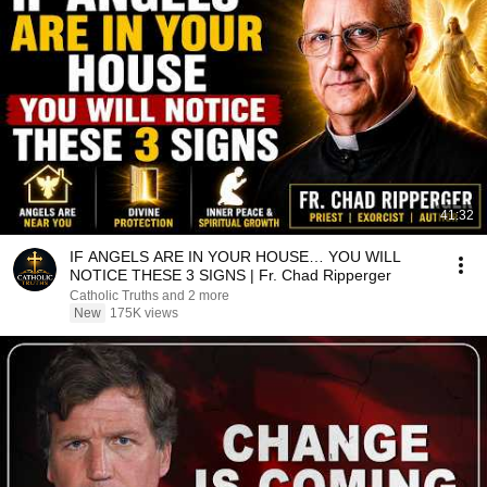
41:32
IF ANGELS ARE IN YOUR HOUSE… YOU WILL
NOTICE THESE 3 SIGNS | Fr. Chad Ripperger
Catholic Truths and 2 more
New
175K views