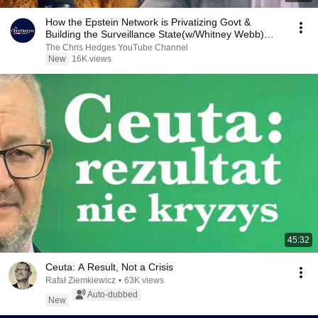
How the Epstein Network is Privatizing Govt &
Building the Surveillance State(w/Whitney Webb)
|TCHR
The Chris Hedges YouTube Channel
New
16K views
45:32
Ceuta: A Result, Not a Crisis
Rafał Ziemkiewicz
•
63K views
Auto-dubbed
New