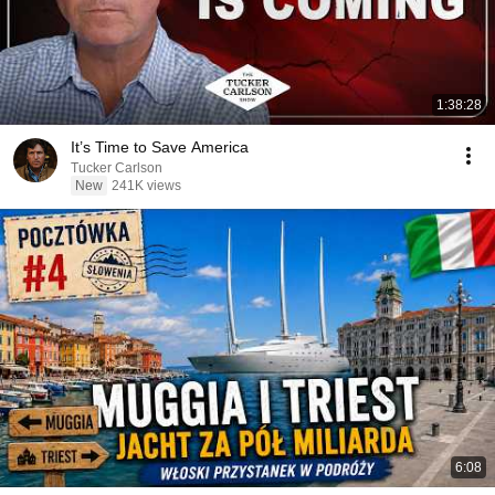
1:38:28
It’s Time to Save America
Tucker Carlson
New
241K views
6:08