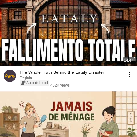
14:47
The Whole Truth Behind the Eataly Disaster
Fegialo
Auto-dubbed
452K views