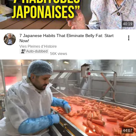
40:19
7 Japanese Habits That Eliminate Belly Fat: Start
Now!
Vies Pleines d’Histoire
Auto-dubbed
56K views
44:07