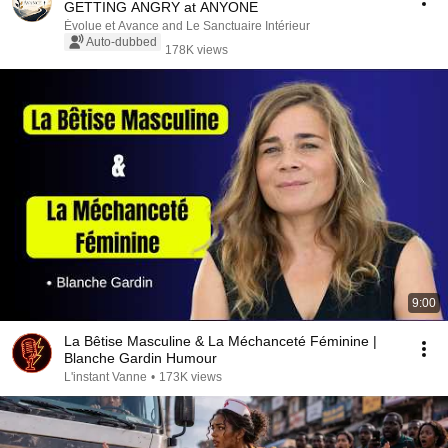
GETTING ANGRY at ANYONE
Évolue et Avance and Le Sanctuaire Intérieur
Auto-dubbed
178K views
9:00
La Bêtise Masculine & La Méchanceté Féminine |
Blanche Gardin Humour
L'instant Vanne
•
173K views