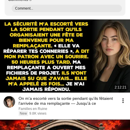
Comment...
2:12:21
On m'a escorté vers la sortie pendant qu'ils fêtaient
l'arrivée de ma remplaçante — Jusqu'à ce
Familles en Ruine
New
9.8K views