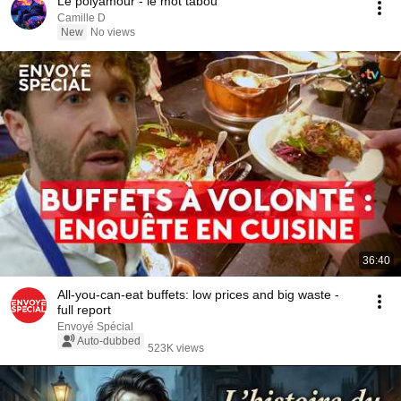
Le polyamour - le mot tabou
Camille D
New
No views
36:40
All-you-can-eat buffets: low prices and big waste -
full report
Envoyé Spécial
Auto-dubbed
523K views