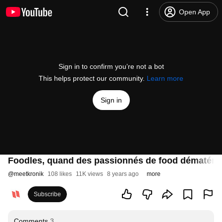
Open App
Sign in to confirm you’re not a bot
This helps protect our community.
Learn more
Sign in
Foodles, quand des passionnés de food dématérial
@
meetkronik
108 likes
11K views
8 years ago
more
Subscribe
Comments
3