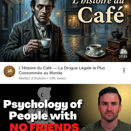
26:44
L'Histoire du Café — La Drogue Légale la Plus
Consommée au Monde
Miettes d'Histoire
•
59K views