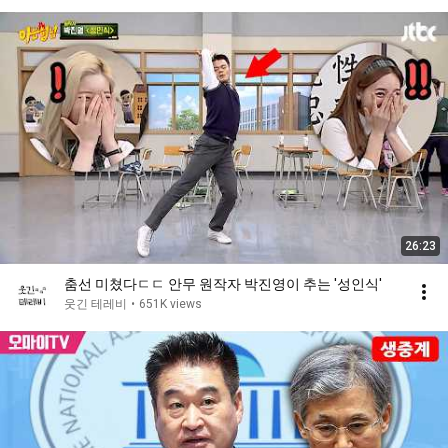
26:23
춤선 미쳤다ㄷㄷ 안무 원작자 박진영이 추는 ′성인식′
웃긴 테레비
•
651K views