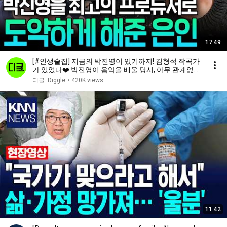
17:49
[#인생술집] 지금의 박진영이 있기까지! 김형석 작곡가
가 있었다❤️ 박진영이 음악을 배울 당시, 아무 관계없는
진영에게 대가 없이 모든 걸 알려준 김형석!
디글 :Diggle
•
420K views
11:42