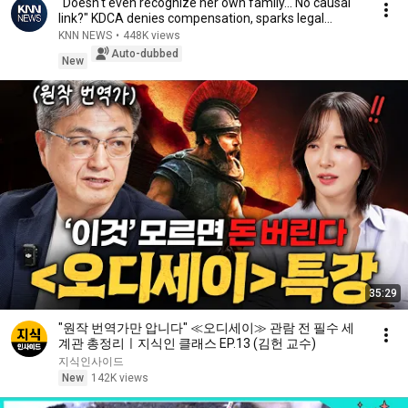
"Doesn't even recognize her own family... No causal
link?" KDCA denies compensation, sparks legal...
KNN NEWS
•
448K views
Auto-dubbed
New
35:29
"원작 번역가만 압니다" ≪오디세이≫ 관람 전 필수 세
계관 총정리ㅣ지식인 클래스 EP.13 (김헌 교수)
지식인사이드
New
142K views