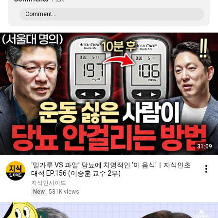
Comment...
31:09
‘밀가루 VS 과일’ 당뇨에 치명적인 '이 음식'ㅣ지식인초
대석 EP.156 (이승훈 교수 2부)
지식인사이드
New
581K views