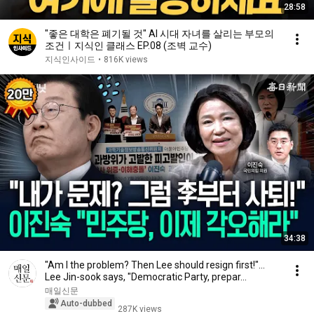
28:58
"좋은 대학은 폐기될 것" AI 시대 자녀를 살리는 부모의
조건ㅣ지식인 클래스 EP.08 (조벽 교수)
지식인사이드
•
816K views
34:38
"Am I the problem? Then Lee should resign first!"...
Lee Jin-sook says, "Democratic Party, prepar...
매일신문
Auto-dubbed
287K views