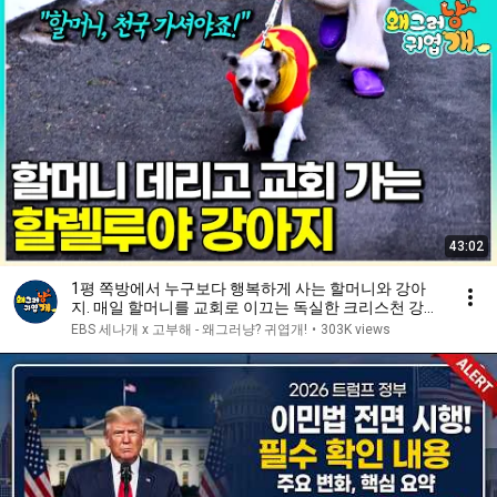
43:02
1평 쪽방에서 누구보다 행복하게 사는 할머니와 강아
지. 매일 할머니를 교회로 이끄는 독실한 크리스천 강아
지│#왜그러냥귀엽개
EBS 세나개 x 고부해 - 왜그러냥? 귀엽개!
•
303K views