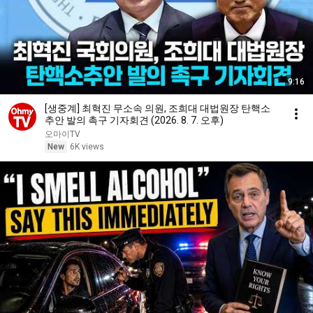
9:16
[생중계] 최혁진 무소속 의원, 조희대 대법원장 탄핵소
추안 발의 촉구 기자회견 (2026. 8. 7. 오후)
오마이TV
New
6K views