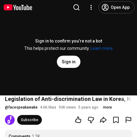
Open App
Sign in to confirm you’re not a bot
This helps protect our community.
Learn more
Sign in
Legislation of Anti-discrimination Law in Korea, No 
@
facespeakawake
4.6K likes
93K views
5 years ago
more
Subscribe
Comments
1.2K