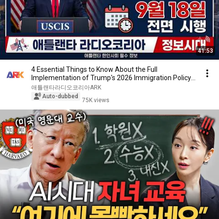
41:53
4 Essential Things to Know About the Full
Implementation of Trump's 2026 Immigration Policy!!
#At...
애틀랜타라디오코리아ARK
Auto-dubbed
75K views