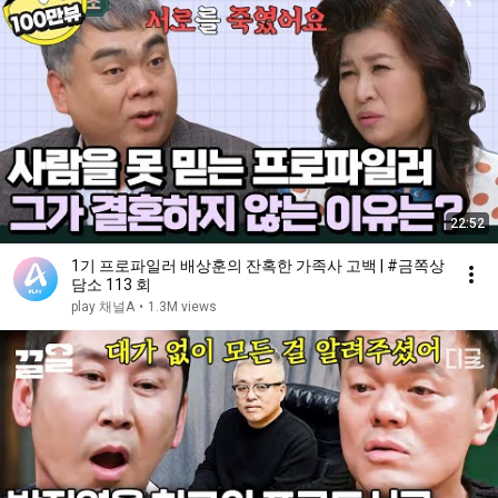
22:52
1기 프로파일러 배상훈의 잔혹한 가족사 고백 | #금쪽상
담소 113 회
play 채널A
•
1.3M views