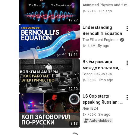
Like THIS!
Animated Physics and 2 more
291K
13d ago
19:27
Understanding 
Bernoulli's Equation
The Efficient Engineer
4.4M
5y ago
13:44
В чём разница 
между вольтами, 
ваттами и 
Голос Фейнмана
амперами? 
858K
1mo ago
Объяснение 
32:30
доступно даже 
US Cop starts 
ученикам 
speaking Russian: 
начальной школы
an unexpected 
ЛенТВ24
meeting between a 
766K
3w ago
Kazakh and a 
Auto-dubbed
3:13
Turkmen in Miami