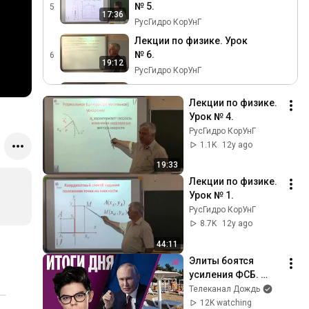
№ 5.
5
17:36
РусГидро КорУнГ
Лекции по физике. Урок
№ 6.
6
19:12
РусГидро КорУнГ
Лекции по физике. Урок
№ 7.
Лекции по физике. 
7
17:32
Урок № 4.
РусГидро КорУнГ
РусГидро КорУнГ
Лекции по физике. Урок
1.1K
12y ago
№ 8.
8
15:19
19:33
РусГидро КорУнГ
Лекции по физике. 
Лекции по физике. Урок
Урок № 1.
№ 9.
9
19:25
РусГидро КорУнГ
РусГидро КорУнГ
8.7K
12y ago
Лекции по физике. Урок
44:11
№ 10.
10
11:23
Элиты боятся 
РусГидро КорУнГ
усиления ФСБ. 
Лекции по физике. Урок
Пляжи в 
Телеканал Дождь
№ 11.
11
Геленджике 
12K watching
9:26