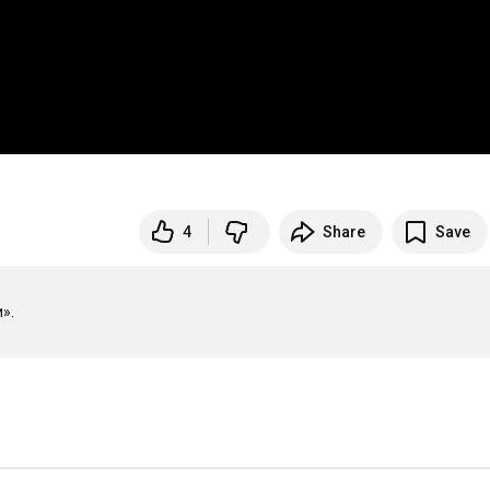
4
Share
Save
.
