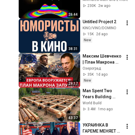
230K
2w ago
26:44
Untitled Project 2
KINO/VINO/DOMINO
15K
2d ago
New
38:31
Максим Шевченко 
| План Макрона 
меняет всё! 
Озероград
Коалиция 
35K
1d ago
желающих готовит 
New
29:17
Европу к новой 
Man Spent Two 
эпохе вооружений
Years Building 
HUGE Wooden 
World Build
House for his 
3.4M
1mo ago
Family | Start to 
43:37
Finish by 
УКРАИНКА В 
@bjornbrenton
ГАРЕМЕ МЕНЯЕТ 