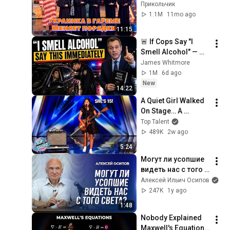
ПОРЯДКИ
Прикольчик
1.1M
11mo ago
11:15
🚨 If Cops Say "I 
Smell Alcohol" — 
Say THIS 
James Whitmore
Immediately (It's a 
1M
6d ago
Trap)
New
14:22
A Quiet Girl Walked 
On Stage… A 
ROCKSTAR Walked 
Top Talent
Off!
489K
2w ago
5:24
Могут ли усопшие 
видеть нас с того 
света? / А.И. 
Алексей Ильич Осипов
Осипов
247K
1y ago
1:48
Nobody Explained 
Maxwell's Equations 