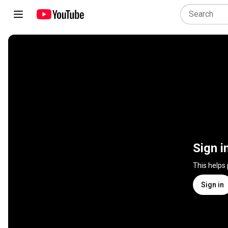
Sign i
This helps
Sign in