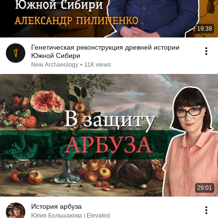
19:38
Генетическая реконструкция древней истории
Южной Сибири
New Archaeology
•
11K views
29:01
История арбуза
Юлия Большакова | Elevated