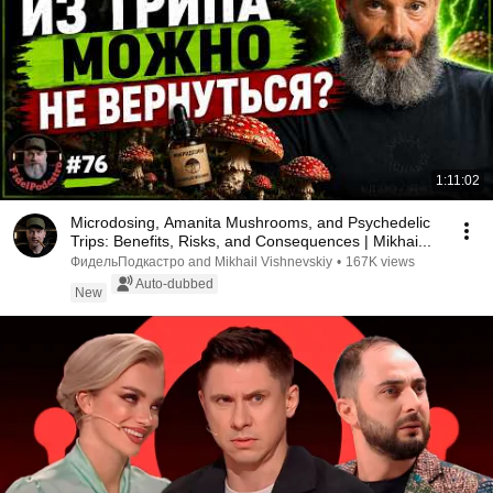
1:11:02
Microdosing, Amanita Mushrooms, and Psychedelic
Trips: Benefits, Risks, and Consequences | Mikhai...
ФидельПодкастрo and Mikhail Vishnevskiy
•
167K views
Auto-dubbed
New