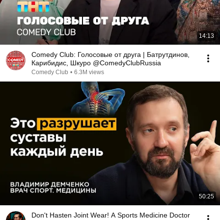
14:13
Comedy Club: Голосовые от друга | Батрутдинов,
Карибидис, Шкуро @ComedyClubRussia
Comedy Club
•
6.3M views
50:25
Don't Hasten Joint Wear! A Sports Medicine Doctor