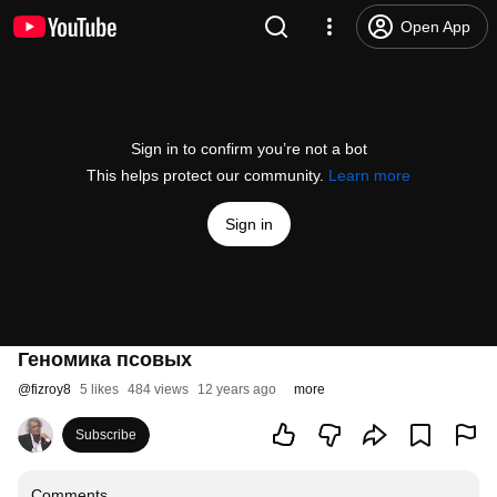
Open App
Sign in to confirm you’re not a bot
This helps protect our community.
Learn more
Sign in
Геномика псовых
@
fizroy8
5 likes
484 views
12 years ago
more
Subscribe
Comments