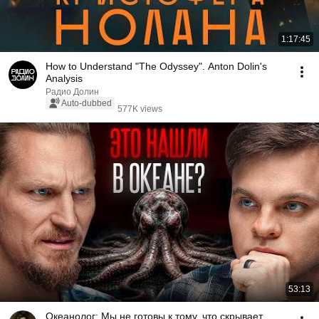
1:17:45
How to Understand "The Odyssey". Anton Dolin's
Analysis
Радио Долин
Auto-dubbed
577K views
53:13
Океанолог: Мы не готовы к тому, что скрывает