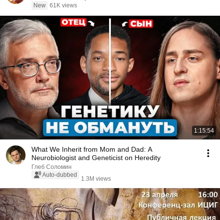
New
61K views
1:15:54
What We Inherit from Mom and Dad: A
Neurobiologist and Geneticist on Heredity
Глеб Соломин
Auto-dubbed
1.3M views