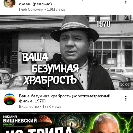
океан. (реально)
Глеб Соломин
•
1.9M views
10:06
Ваша безумная храбрость (короткометражный
фильм, 1970)
Видачество
•
173K views