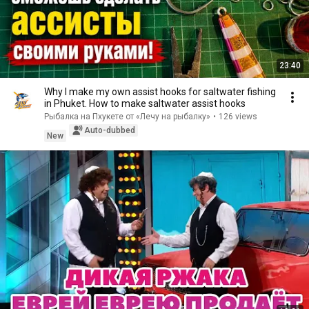
23:40
Why I make my own assist hooks for saltwater fishing
in Phuket. How to make saltwater assist hooks
Рыбалка на Пхукете от «Лечу на рыбалку»
•
126 views
Auto-dubbed
New