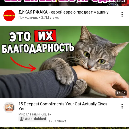
19:21
ДИКАЯ РЖАКА - еврей еврею продаёт машину
Прикольчик
•
2.7M views
16:36
15 Deepest Compliments Your Cat Actually Gives
You!
Мир Глазами Кошек
Auto-dubbed
196K views