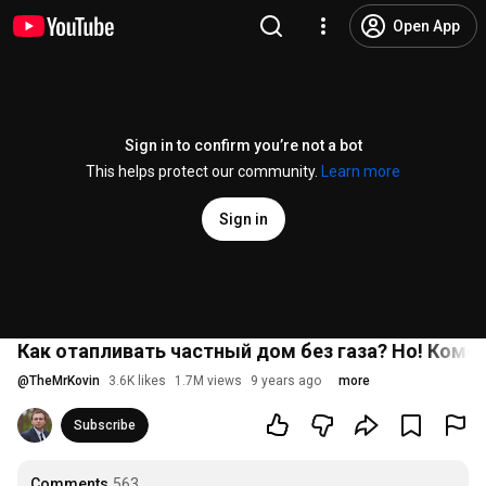
Open App
Sign in to confirm you’re not a bot
This helps protect our community.
Learn more
Sign in
Как отапливать частный дом без газа? Но! Комф
@
TheMrKovin
3.6K likes
1.7M views
9 years ago
more
Subscribe
Comments
563