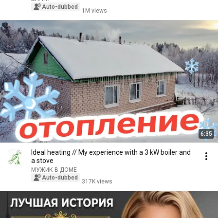
Auto-dubbed
1M views
6:35
Ideal heating // My experience with a 3 kW boiler and
a stove
МУЖИК В ДОМЕ
Auto-dubbed
317K views