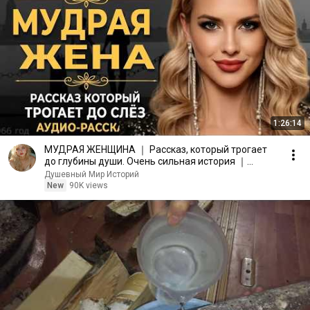
1:26:14
МУДРАЯ ЖЕНЩИНА ｜ Рассказ, который трогает
до глубины души. Очень сильная история ｜
Аудио рассказ.
Душевный Мир Историй
New
90K views