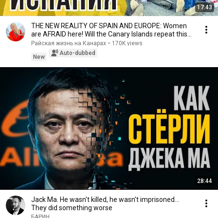
17:43
THE NEW REALITY OF SPAIN AND EUROPE: Women
are AFRAID here! Will the Canary Islands repeat this
n...
Райская жизнь на Канарах
•
170K views
Auto-dubbed
New
28:44
Jack Ma. He wasn't killed, he wasn't imprisoned...
They did something worse
БАРИН