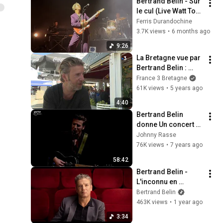
Bertrand Belin - Sur 
le cul (Live Watt Tour 
at Le Bikini, 
Ferris Durandochine
Toulouse 
3.7K views
•
6 months ago
30/01/2026)
9:26
La Bretagne vue par 
Bertrand Belin : 
"Quand les proches 
France 3 Bretagne
viennent j'aime leur 
61K views
•
5 years ago
raconter MON 
4:40
Quiberon"
Bertrand Belin 
donne Un concert à 
Arte Studio ARTE 
Johnny Rasse
Concert
76K views
•
7 years ago
58:42
Bertrand Belin - 
L'inconnu en 
personne (Clip 
Bertrand Belin
Officiel)
463K views
•
1 year ago
3:34