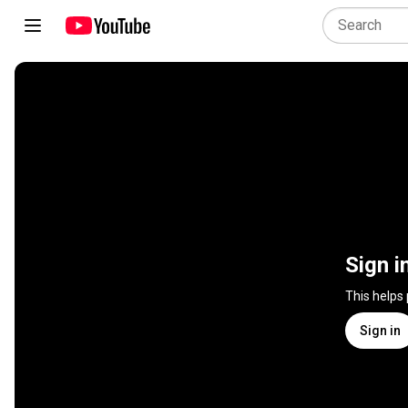
Sign i
This helps
Sign in