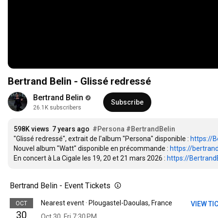
Bertrand Belin - Glissé redressé
Bertrand Belin
Subscribe
26.1K subscribers
598K views
7 years ago
#Persona
#BertrandBelin
"Glissé redressé", extrait de l'album "Persona" disponible : 
https://B
Nouvel album "Watt" disponible en précommande : 
https://bertrand
En concert à La Cigale les 19, 20 et 21 mars 2026 : 
https://Bertrand
Bertrand Belin - Event Tickets
Nearest event · Plougastel-Daoulas, France
OCT
VIEW TI
30
Oct 30, Fri 7:30 PM