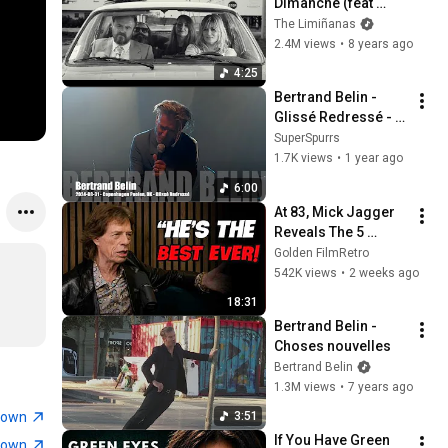
Dimanche (feat 
Bertrand Belin)
The Limiñanas
2.4M views
•
8 years ago
4:25
Bertrand Belin - 
Glissé Redressé - 
2024-08-31 - 
SuperSpurrs
Copenhagen 
1.7K views
•
1 year ago
Poolen, DK
6:00
At 83, Mick Jagger 
Reveals The 5 
People He Loved 
Golden FilmRetro
The Most
542K views
•
2 weeks ago
18:31
Bertrand Belin - 
Choses nouvelles
Bertrand Belin
1.3M views
•
7 years ago
town
3:51
If You Have Green 
town