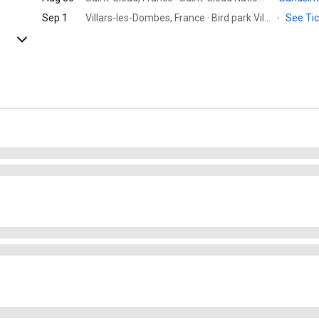
Sep 1
Villars-les-Dombes, France · Bird park Villars les Dombes
·
See Ti