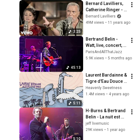
Bernard Lavilliers, 
Catherine Ringer - 
IDEES NOIRES avec 
Bernard Lavilliers
Catherine Ringer
49M views
•
11 years ago
3:25
Bertrand Belin - 
Watt, live, concert, 
Maison de la Radio, 
ParisAndAllThatJazz
Paris, 2026
5.9K views
•
5 months ago
45:13
Laurent Bardainne & 
Tigre d'Eau Douce 
feat. Bertrand Belin 
Heavenly Sweetness
- Oiseau (Official 
1.4M views
•
4 years ago
Audio)
5:11
H-Burns & Bertrand 
Belin - La nuit est 
entrée en lui (Live) 
jeff livemusic
Paris, Trabendo - 
29K views
•
1 year ago
14/01/2025
5:10