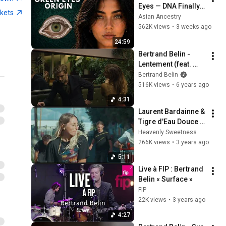
Eyes — DNA Finally 
ckets
Revealed Where 
Asian Ancestry
They Really Come 
562K views
•
3 weeks ago
From
24:59
Bertrand Belin -  
Lentement (feat. 
Barbara Carlotti) 
Bertrand Belin
(Clip Officiel)
516K views
•
6 years ago
4:31
Laurent Bardainne & 
Tigre d'Eau Douce - 
Oiseau feat. 
Heavenly Sweetness
Bertrand Belin 
266K views
•
3 years ago
(Official Video)
5:11
Live à FIP : Bertrand 
Belin « Surface »
FIP
22K views
•
3 years ago
4:27