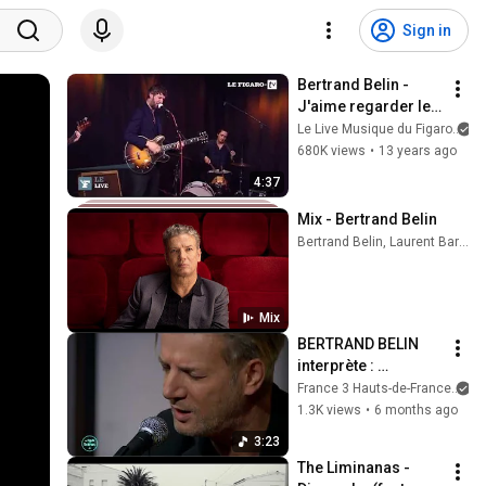
Sign in
Bertrand Belin - 
J'aime regarder les 
filles (Patrick 
Le Live Musique du Figaro
Coutin) - Le Live
680K views
•
13 years ago
4:37
Mix - Bertrand Belin
Bertrand Belin, Laurent Bardainne, Feu! Chatterton, and more
Mix
BERTRAND BELIN 
interprète : 
"L'inconnu en 
France 3 Hauts-de-France
personne"
1.3K views
•
6 months ago
3:23
The Liminanas - 