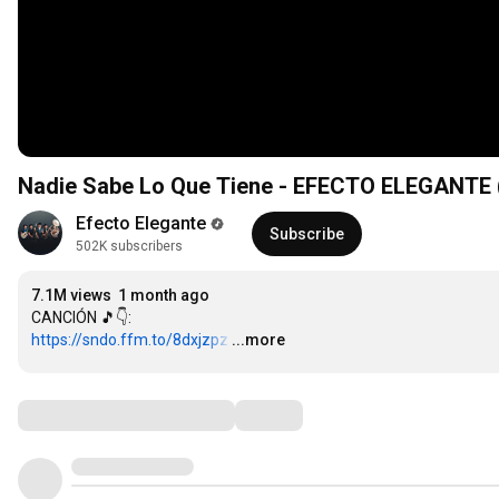
Nadie Sabe Lo Que Tiene - EFECTO ELEGANTE 
Efecto Elegante
Subscribe
502K subscribers
7.1M views
1 month ago
https://sndo.ffm.to/8dxjzpz
…
...more
Comments