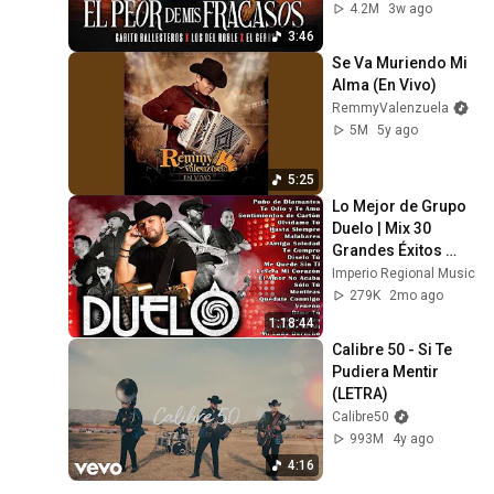
4.2M
3w ago
3:46
Se Va Muriendo Mi 
Alma (En Vivo)
RemmyValenzuela
5M
5y ago
5:25
Lo Mejor de Grupo 
Duelo | Mix 30 
Grandes Éxitos 
Canciones
Imperio Regional Music
279K
2mo ago
1:18:44
Calibre 50 - Si Te 
Pudiera Mentir 
(LETRA)
Calibre50
993M
4y ago
4:16