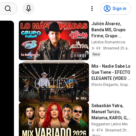
Sign in
Julión Álvarez, 
Banda MS, Grupo 
Firme, Grupo 
Frontera, Carin 
Latidos Romanticos
Leon ♫ Bandas 
69
Streamed 2h ago
Románticas Lo Mas 
New
1:18:01
Sonadas
Mix - Nadie Sabe Lo 
Que Tiene - EFECTO 
ELEGANTE (VIDEO 
OFICIAL)
Efecto Elegante, Grupo Firme, Lenin Ramirez, and more
Mix
Sebastián Yatra, 
Manuel Turizo, 
Maluma, KAROL G, 
Shakira, Luis Fonsi, 
Reggaeton Latino Mix
Enrique Iglesias, 
474
Streamed 2h ago
Bad Bunny,..