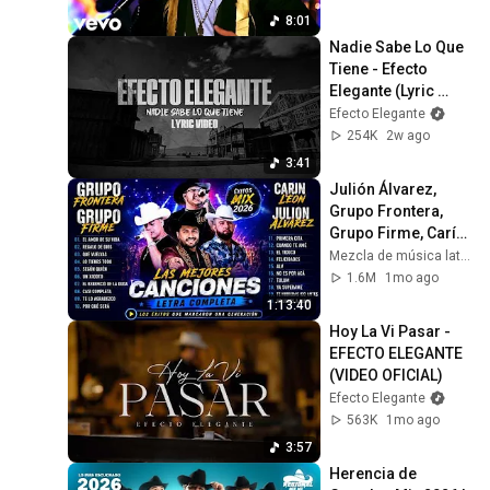
8:01
Nadie Sabe Lo Que 
Tiene - Efecto 
Elegante (Lyric 
Video)
Efecto Elegante
254K
2w ago
3:41
Julión Álvarez, 
Grupo Frontera, 
Grupo Firme, Carín 
León Mix 2026 🔥 
Mezcla de música latina 2026
Música de Banda & 
1.6M
1mo ago
Regional Mexica
1:13:40
Hoy La Vi Pasar - 
EFECTO ELEGANTE 
(VIDEO OFICIAL)
Efecto Elegante
563K
1mo ago
3:57
Herencia de 