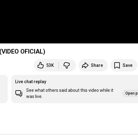
(VIDEO OFICIAL)
53K
Share
Save
Live chat replay
See what others said about this video while it
Open p
was live.