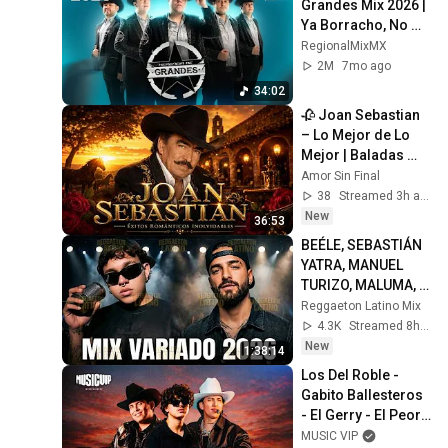
Grandes Mix 2026 | 
Ya Borracho, No 
Regreses, Dos 
RegionalMixMX
Minutos, Saturno y 
2M
7mo ago
mas
34:02
🥀 Joan Sebastian 
– Lo Mejor de Lo 
Mejor | Baladas 
Románticas
Amor Sin Final
38
Streamed 3h ago
New
36:53
BEÉLE, SEBASTIÁN 
YATRA, MANUEL 
TURIZO, MALUMA, 
KAROL G,  LUIS 
Reggaeton Latino Mix
FONSI, BAD BUNNY💃
4.3K
Streamed 8h ago
REGGAETON MIX 
New
1:38:14
2026
Los Del Roble - 
Gabito Ballesteros 
- El Gerry - El Peor 
de mis Fracasos
MUSIC VIP