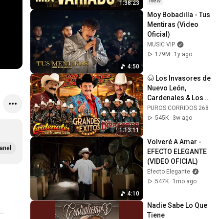
New
1:38:23
Moy Bobadilla - Tus 
Mentiras (Video 
Oficial)
MUSIC VIP
179M
1y ago
4:50
🤠 Los Invasores de 
Nuevo León, 
Cardenales & Los 
Huracanes | Puras 
PUROS CORRIDOS 268
Norteñas Viejitas
545K
3w ago
1:13:11
Volveré A Amar - 
anel
EFECTO ELEGANTE 
(VIDEO OFICIAL)
Efecto Elegante
547K
1mo ago
4:10
Nadie Sabe Lo Que 
Tiene