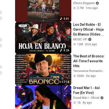
Efecto Elegante
2.7M
1mo ago
3:41
Los Del Roble - El 
Gerry Oficial - Hoja 
En Blanco (Video 
Oficial)
MUSIC VIP
12M
2mo ago
4:24
The Best of Bronco: 
All-Time Favourite 
Hits
Temerarios Romantic Hits
506K
3w ago
1:17:18
Dread Mar I - Así 
Fue (En Vivo)
Dread Mar I - Oficial
1B
8y ago