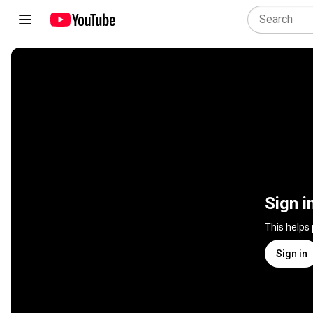
Sign i
This helps
Sign in