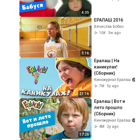
4:35
ЕРАЛАШ 2016
Вячеслав Бобко
10K
3w ago
5:16
Ералаш | На 
каникулах! 
(Сборник)
Киножурнал Ералаш
7M
5y ago
21:16
Ералаш | Вот и 
лето прошло 
(Сборник)
Киножурнал Ералаш
4M
2y ago
17:26