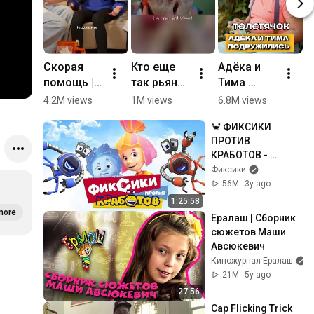
Скорая 
Кто еще 
Адёка и 
Е
помощь | 
так рьяно 
Тима 
е
Скетч | 
болеет за 
помирили
с
4.2M views
1M views
6.8M views
6
Хорошоу
своих? 
сь | 
к
🦀 ФИКСИКИ 
#ералаш 
Королева 
#
ПРОТИВ 
#футбол 
Двора
#
КРАБОТОВ - 
#болельщ
#
Полнометражный 
Фиксики
ик
и
фильм I 
56M
3y ago
мультфильм для 
1:25:58
детей 🦀
more
Ералаш | Сборник 
сюжетов Маши 
Авсюкевич
Киножурнал Ералаш
21M
5y ago
27:56
Cap Flicking Trick 