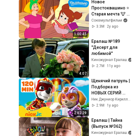
Новое 
Простоквашино ⭐ 
Старая мечта 🐮 
Премьера на 
Союзмультфильм
канале 
3.3M
2y ago
Союзмультфильм 
1:00:45
2024
Ералаш №189 
"Десерт для 
любимой"
Киножурнал Ералаш
2.7M
11y ago
4:07
Щенячий патруль | 
Подборка из 
НОВЫХ СЕРИЙ 
"Щенячьего 
Ник Джуниор Кириллица - Nick Jr. Cyrillic
патруля"! С Скай и 
2.9M
1y ago
Маршаллом | Nick 
2:02:29
Jr.
Ералаш | Тайна 
(Выпуск №362)
Киножурнал Ералаш