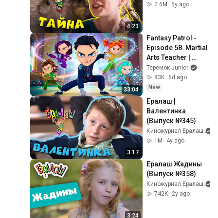
2.6M
5y ago
4:23
Fantasy Patrol - 
Episode 58. Martial 
Arts Teacher | 
Cartoon for Kids
Теремок Junior
83K
6d ago
New
33:04
Ералаш | 
Валентинка 
(Выпуск №345)
Киножурнал Ералаш
1M
4y ago
3:17
Ералаш Жадины 
(Выпуск №358)
Киножурнал Ералаш
742K
2y ago
3:24