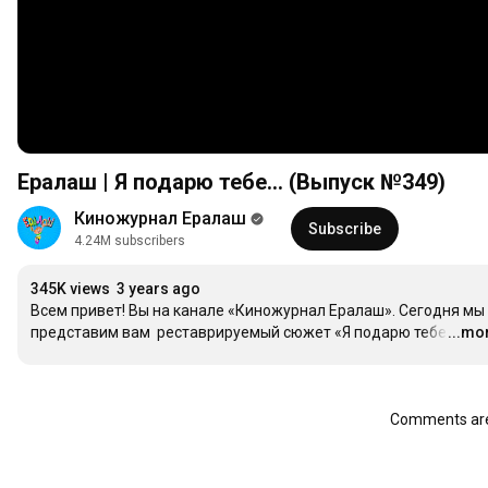
Ералаш | Я подарю тебе... (Выпуск №349)
Киножурнал Ералаш
Subscribe
4.24M subscribers
345K views
3 years ago
Всем привет! Вы на канале «Киножурнал Ералаш». Сегодня мы 
представим вам  реставрируемый сюжет «Я подарю тебе..
...mo
…
Comments are 