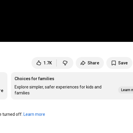
1.7K
Share
Save
Choices for families
Explore simpler, safer experiences for kids and
Learn 
re
families
turned off. 
Learn more