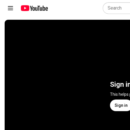
Sign i
This helps
Sign in