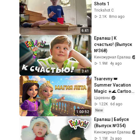
Shots 1
Trickshot C
2.1K
8mo ago
6:41
Ералаш | К 
счастью! (Выпуск 
№368)
Киножурнал Ералаш
1.9M
4y ago
3:41
Tsarevny 👑 
Summer Vacation 
Magic ☀️🌊 Cartoon 
Compilation
Царевны
122K
6d ago
New
1:00:52
Ералаш | Бабуся 
(Выпуск №354)
Киножурнал Ералаш
1.1M
2y ago