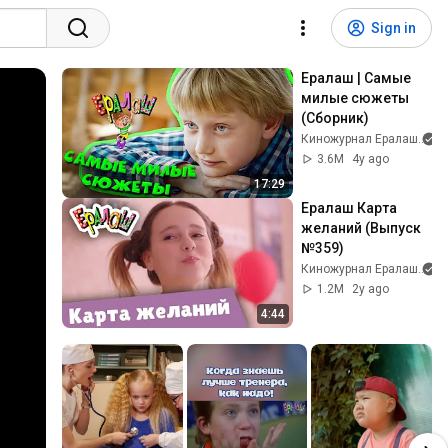
Sign in
Ералаш | Самые 
милые сюжеты 
(Сборник)
Киножурнал Ералаш
3.6M
4y ago
17:29
Ералаш Карта 
желаний (Выпуск 
№359)
Киножурнал Ералаш
1.2M
2y ago
4:44