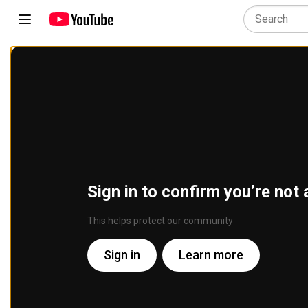
Sign in to confirm you’re not 
This helps protect our community
Sign in
Learn more