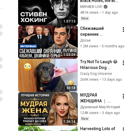
Black Holes, the Big 
Bang, and the End of 
МИНАЕВ LIVE
the Universe / Idol 
481K views
•
1 day ago
Stories / MINAEV
New
1:07:13
Сбежавший 
охранник 
президента. 
Досье
Кабаева. Семья. 
1.2M views
•
5 months ago
Дворцы. 
1:03:09
Безопасность | 
Try Not To Laugh 😂 
Интервью
Hilarious Dog 
Moments Caught on 
Crazy Dog Universe
Camera #32
266K views
•
13 days ago
30:18
МУДРАЯ 
ЖЕНЩИНА ｜ 
Рассказ, который 
Душевный Мир Историй
трогает до 
124K views
•
3 days ago
глубины души. 
New
1:26:14
Очень сильная 
Harvesting Lots of 
история ｜ Аудио 