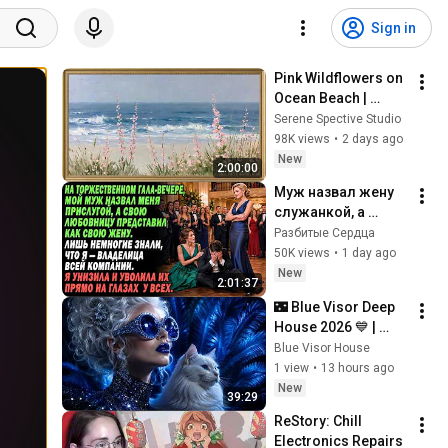
Sign in
Pink Wildflowers on 
Ocean Beach | 
Vintage Coastal 
Serene Spective Studio
Seascape Oil 
98K views
•
2 days ago
Painting | 4K 
New
2:00:00
Ambient TV 
Муж назвал жену 
Screensaver
служанкой, а 
любовницу 
Разбитые Сердца
представил 
50K views
•
1 day ago
супругой — но 
New
2:01:37
вскоре потерял 
🌃 Blue Visor Deep 
всё
House 2026 💙 | 
Neon Drift Sessions 
Blue Visor House
• Midnight Drive Mix
1 view
•
13 hours ago
New
39:29
ReStory: Chill 
Electronics Repairs