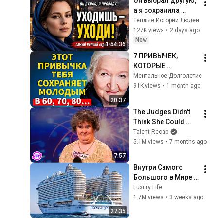
Он выбрал другую, 
а я сохранила 
гордость и 
Тёплые Истории Людей
отпустила его
127K views
•
2 days ago
New
1:54:36
7 ПРИВЫЧЕК, 
КОТОРЫЕ 
ОБРАЩАЮТ 
Ментальное Долголетие
СТАРЕНИЕ ВСПЯТЬ 
91K views
•
1 month ago
ПОСЛЕ 60 ЛЕТ | 
20:37
Татьяна 
The Judges Didn't 
Черниговская
Think She Could 
Sing... But Then She 
Talent Recap
Opened Her Mouth!
5.1M views
•
7 months ago
7:57
Внутри Самого 
Большого в Мире 
Круизного Лайнера
Luxury Life
1.7M views
•
3 weeks ago
27:35