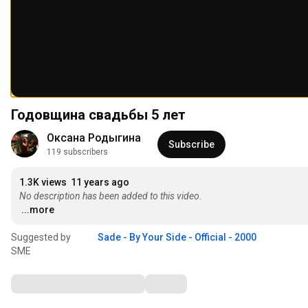
Годовщина свадьбы 5 лет
Оксана Родыгина
Subscribe
119 subscribers
1.3K views
11 years ago
No description has been added to this video.
...more
Suggested by
Sade - By Your Side - Official - 2000
SME
Comments