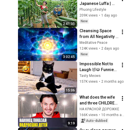
Japanese Luffa | 
рассказ.
Taking Fresh Luffa 
Phuong Lifestyle
to the Countryside 
209K views
•
1 day ago
Market
New
2:41:35
Cleansing Space 
from All Negativity - 
Deep Energy 
Meditative Peace
Clearing and 
124K views
•
2 days ago
Protection - 417Hz
New
3:02:45
Impossible Not to 
Laugh 🤣😹 Funniest 
Cat Clips 2026
Tasty Meows
157K views
•
2 months ago
15:06
What does the wife 
and three CHILDREN 
of figure skater 
НА КРАСНОЙ ДОРОЖКЕ
MAXIM TRANKOV 
166K views
•
10 months ago
LOOK LIKE? / How he 
Auto-dubbed
9:19
lives NOW