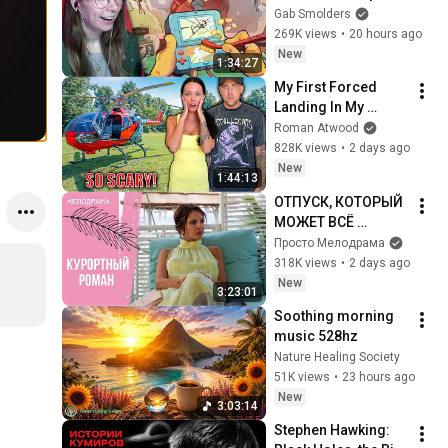
Gab Smolders
269K views
•
20 hours ago
New
1:34:27
My First Forced 
Landing In My 
Helicopter. Very 
Roman Atwood
Scary Experience 
828K views
•
2 days ago
But Everyone Is 
New
1:44:13
Safe! Needs FIxed!
ОТПУСК, КОТОРЫЙ 
МОЖЕТ ВСЁ 
ИЗМЕНИТЬ! 
Просто Мелодрама
Курортный роман. 
318K views
•
2 days ago
Все серии
New
3:23:01
Soothing morning 
music 528hz
Nature Healing Society
51K views
•
23 hours ago
New
3:03:14
Stephen Hawking: 