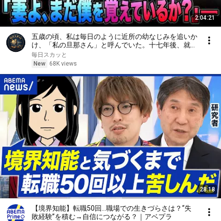
2:04:21
五歳の頃、私は毎日のように近所の幼なじみを追いか
け、「私の旦那さん」と呼んでいた。十七年後、就職
面接で社長室へ入ると、彼は私を見て微笑んだ。「妻
毎日スカッと
よ、まだ僕を覚えているか？」――
New
68K views
28:18
【境界知能】転職50回…職場での生きづらさは？“失
敗経験”を積む→自信につながる？｜アベプラ