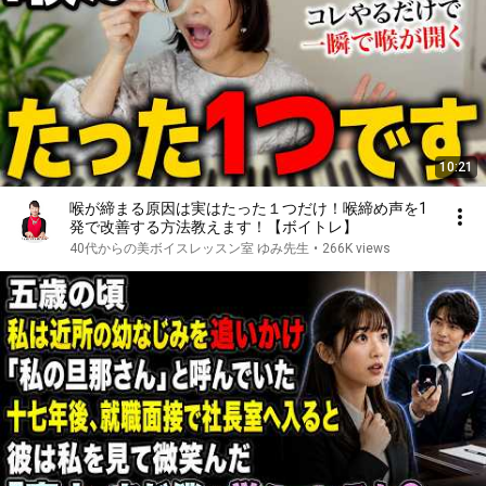
10:21
喉が締まる原因は実はたった１つだけ！喉締め声を1
発で改善する方法教えます！【ボイトレ】
40代からの美ボイスレッスン室 ゆみ先生
•
266K views