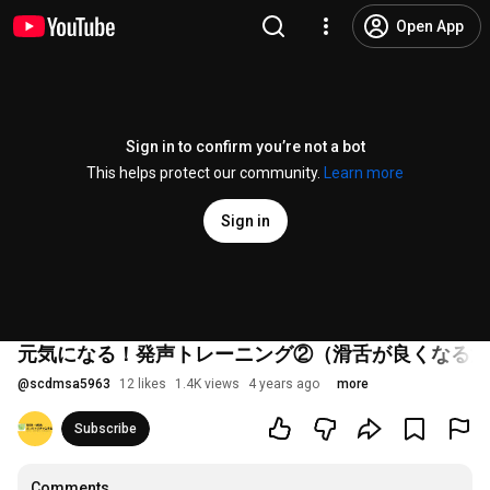
Open App
Sign in to confirm you’re not a bot
This helps protect our community.
Learn more
Sign in
元気になる！発声トレーニング②（滑舌が良くなる法
@
scdmsa5963
12 likes
1.4K views
4 years ago
more
Subscribe
Comments