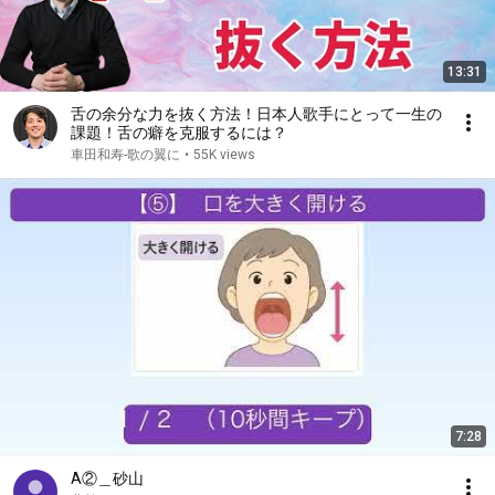
13:31
舌の余分な力を抜く方法！日本人歌手にとって一生の
課題！舌の癖を克服するには？
車田和寿-歌の翼に
•
55K views
7:28
A②＿砂山