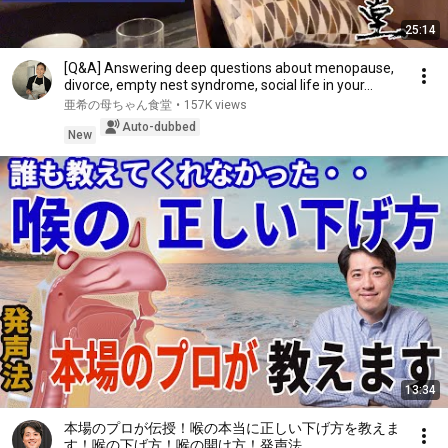
25:14
[Q&A] Answering deep questions about menopause,
divorce, empty nest syndrome, social life in your...
亜希の母ちゃん食堂
•
157K views
Auto-dubbed
New
13:34
本場のプロが伝授！喉の本当に正しい下げ方を教えま
す！喉の下げ方！喉の開け方！発声法