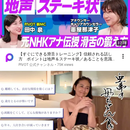
37:38
【すぐにできる滑舌トレーニング】信頼される話し
方 ポイントは地声＆ステーキ状／あることを意識す
れば誰でも噛まずに「きゃりーぱみゅぱみゅ」が言え
PIVOT 公式チャンネル
•
75K views
る／前置きメソッドで印象が変わる／声の力で会話が
はずむ方法