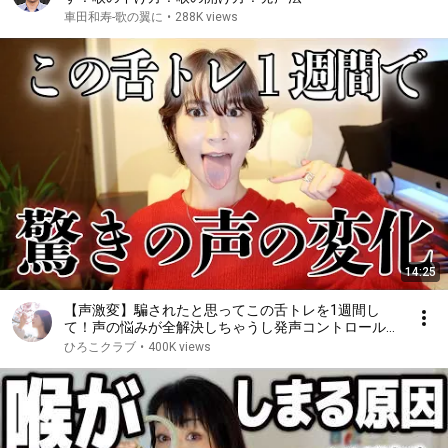
車田和寿-歌の翼に
•
288K views
14:25
【声激変】騙されたと思ってこの舌トレを1週間し
て！声の悩みが全解決しちゃうし発声コントロールが
抜群にしやすくなるよ！やらないと損。全員におすす
ひろこクラブ
•
400K views
めです。