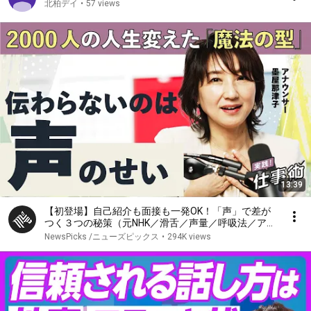
北柏デイ
•
57 views
13:39
【初登場】自己紹介も面接も一発OK！「声」で差が
つく３つの秘策（元NHK／滑舌／声量／呼吸法／アナ
ウンサー／あなたの話が「伝わらない」のは声のせい
NewsPicks /ニューズピックス
•
294K views
／墨屋那津子）