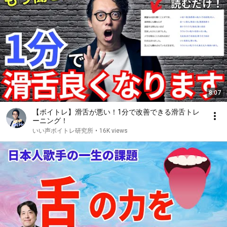
8:07
【ボイトレ】滑舌が悪い！1分で改善できる滑舌トレ
ーニング！
いい声ボイトレ研究所
•
16K views