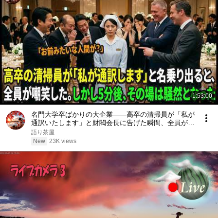
1:53:00
名門大学卒ばかりの大企業――高卒の清掃員が「私が
通訳いたします」と財閥会長に告げた瞬間、全員が嘲
笑した。しかし5分後、その場は静まり返った。#動
語り茶屋
エピソード#老後の物語 #家族の物語
New
23K views