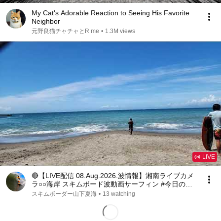
My Cat's Adorable Reaction to Seeing His Favorite
Neighbor
元野良猫チャチャとR me
•
1.3M views
LIVE
🔴【LIVE配信 08.Aug.2026.波情報】湘南ライブカメ
ラ○○海岸 スキムボード波動画サーフィン #今日の波
#beachlife #beachcamera
スキムボーダー山下夏海
•
13 watching