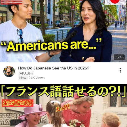
15:43
How Do Japanese See the US in 2026?
TAKASHii
New
24K views