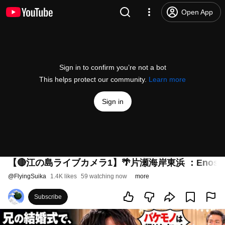
Open App
Sign in to confirm you’re not a bot
This helps protect our community.
Learn more
Sign in
【🔴江の島ライブカメラ1】🌴片瀬海岸東浜 ：Enoshima Li
@
FlyingSuika
1.4K likes
59 watching now
more
Subscribe