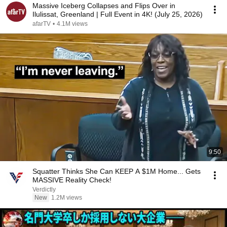
Massive Iceberg Collapses and Flips Over in
Ilulissat, Greenland | Full Event in 4K! (July 25, 2026)
afarTV
•
4.1M views
9:50
Squatter Thinks She Can KEEP A $1M Home... Gets
MASSIVE Reality Check!
Verdictly
New
1.2M views