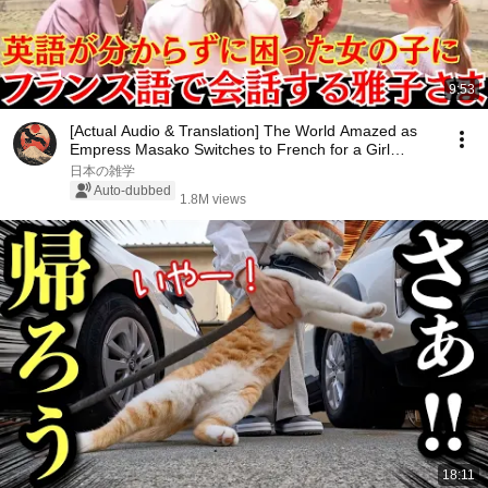
9:53
[Actual Audio & Translation] The World Amazed as
Empress Masako Switches to French for a Girl
Who...
日本の雑学
Auto-dubbed
1.8M views
18:11