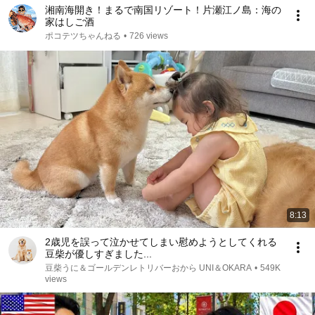
湘南海開き！まるで南国リゾート！片瀬江ノ島：海の
家はしご酒
ポコテツちゃんねる
•
726 views
8:13
2歳児を誤って泣かせてしまい慰めようとしてくれる
豆柴が優しすぎました...
豆柴うに＆ゴールデンレトリバーおから UNI＆OKARA
•
549K
views