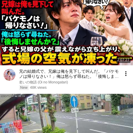
2:07:27
兄の結婚式で、兄嫁は俺を見下して叫んだ。「バケモ
ノは帰りなさい！」俺は怒らず尋ねた。「後悔しませ
んか？」すると兄嫁の父が震えながら立ち上がり、式
老いの物語 (Oi no Monogatari)
場の空気が凍った――
New
48K views