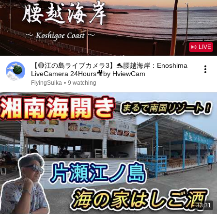
LIVE
【🔴江の島ライブカメラ3】🐬腰越海岸：Enoshima
LiveCamera 24Hours🎥by HviewCam
FlyingSuika
•
9 watching
33:31