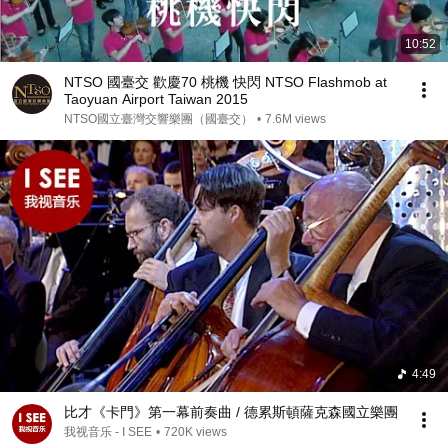
10:52
NTSO 國臺交 歡慶70 桃機 快閃 NTSO Flashmob at
Taoyuan Airport Taiwan 2015
NTSO國立臺灣交響樂團（國臺交）
•
7.6M views
4:49
比才《卡門》第一幕前奏曲 / 德累斯頓薩克森國立樂團
我视音乐 - I SEE
•
720K views