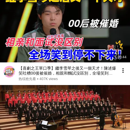
1:30:44
【喜劇之王單口季】繼李雪琴之後又一個天才！陳述爆
笑吐槽00後被催婚，相親和麵試沒區別，全場笑到停
不下來！#喜剧 #搞笑 #standupcomedy #脱口秀
热综抢先看
•
407K views