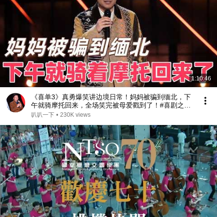
1:10:46
《喜单3》真勇爆笑讲边境日常！妈妈被骗到缅北，下
午就骑摩托回来，全场笑完被母爱戳到了！#喜剧之王
单口季 #脱口秀 #搞笑 #喜剧 #funny #综艺
叭叭一下
•
230K views