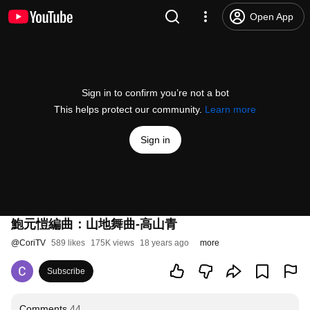
Open App
Sign in to confirm you’re not a bot
This helps protect our community.
Learn more
Sign in
鮑元愷編曲：山地舞曲-高山青
@
CoriTV
589 likes
175K views
18 years ago
more
Subscribe
Comments
44