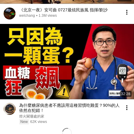
《北京一夜》安可曲 0727最炫民族風 指揮/劉沙
welchang
•
1.3M views
32:28
為什麼糖尿病患者不應該用這種習慣吃雞蛋？90%的人
依然在犯錯！
燈火闌珊處的家
New
62K views