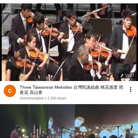
11:17
Three Taiwanese Melodies 台灣民謠組曲:桃花過渡 雨
夜花 高山青
chenshenglee
•
2.5M views