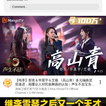
Comment...
4:21
【纯享】那英＆华晨宇＆艾薇 《高山青》多元编曲层
层递进，颠覆众人对民族舞曲的认知｜声生不息宝岛季
EP4 Infinity and Beyond 2023 | MangoTV
湖南卫视芒果TV官方频道 China HunanTV Official
Channel
•
3.4M views