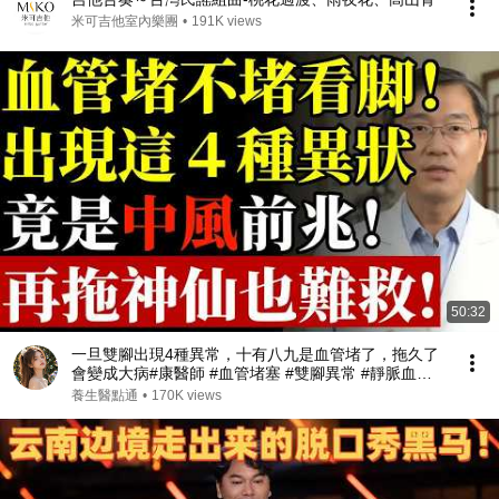
米可吉他室內樂團
•
191K views
50:32
一旦雙腳出現4種異常，十有八九是血管堵了，拖久了
會變成大病#康醫師 #血管堵塞 #雙腳異常 #靜脈血栓 #
肺栓塞 #銀髮族養生 #猝死預防 #血液循環 #健康誤區
養生醫點通
•
170K views
#早知早受益