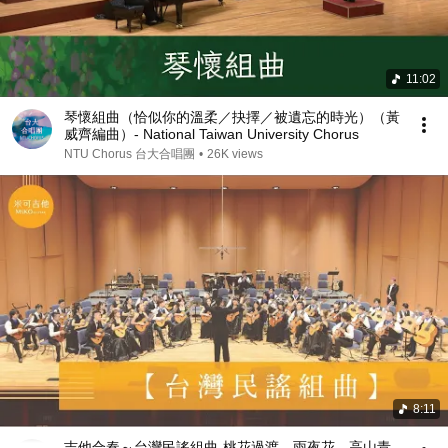
11:02
琴懷組曲（恰似你的溫柔／抉擇／被遺忘的時光）（黃
威齊編曲）- National Taiwan University Chorus
NTU Chorus 台大合唱團
•
26K views
8:11
吉他合奏～台灣民謠組曲-桃花過渡、雨夜花、高山青