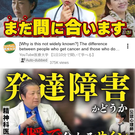
22:33
[Why is this not widely known?] The difference
between people who get cancer and those who don't
...
YouTube医療大学 【1日10分で聞いて学べる】
Auto-dubbed
375K views