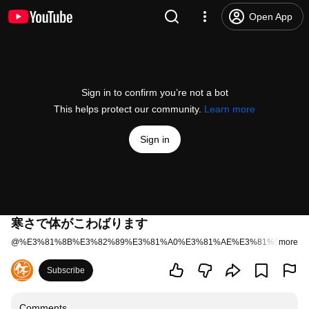
Open App
Sign in to confirm you’re not a bot
This helps protect our community.
Learn more
Sign in
寒さで体がこわばります
@
%E3%81%8B%E3%82%89%E3%81%A0%E3%81%AE%E3%81%97%E3
more
Subscribe
Comments