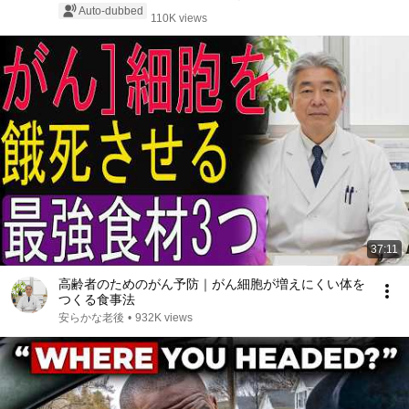
Auto-dubbed
110K views
37:11
高齢者のためのがん予防｜がん細胞が増えにくい体を
つくる食事法
安らかな老後
•
932K views