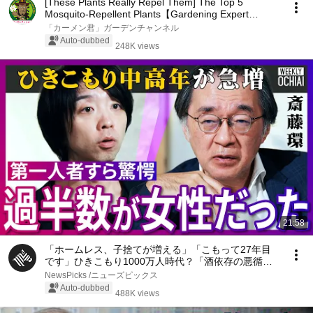
[These Plants Really Repel Them] The Top 5
Mosquito-Repellent Plants【Gardening Expert
Carmen-kun】
「カーメン君」ガーデンチャンネル
Auto-dubbed
248K views
21:58
「ホームレス、子捨てが増える」「こもって27年目
です」ひきこもり1000万人時代？「酒依存の悪循環
と同じ」第一人者、斎藤環が明かす実態…子ども、家
NewsPicks /ニューズピックス
族への対応、不登校の３大原因、孤独死の懸念【落合
Auto-dubbed
488K views
陽一】