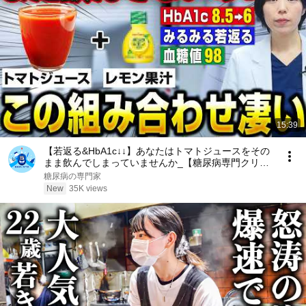
15:39
【若返る&HbA1c↓↓】あなたはトマトジュースをその
まま飲んでしまっていませんか_【糖尿病専門クリニ
ック現役医師】
糖尿病の専門家
New
35K views