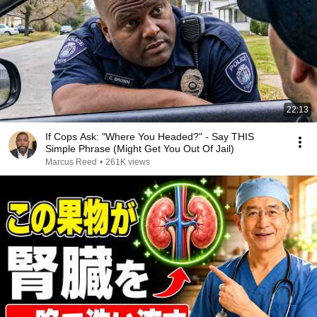
22:13
If Cops Ask: "Where You Headed?" - Say THIS
Simple Phrase (Might Get You Out Of Jail)
Marcus Reed
•
261K views