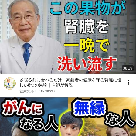
38:19
🍎寝る前に食べるだけ！高齢者の健康を守る腎臓に優
しい8つの果物｜医師が解説
健康の扉
•
99K views