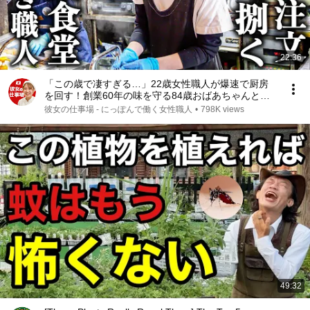
22:36
「この歳で凄すぎる…」22歳女性職人が爆速で厨房
を回す！創業60年の味を守る84歳おばあちゃんと絶
品とり天
彼女の仕事場 - にっぽんで働く女性職人
•
798K views
49:32