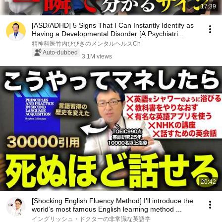
17:39
[ASD/ADHD] 5 Signs That I Can Instantly Identify as
Having a Developmental Disorder [A Psychiatri...
精神科医竹内ひびきのメンタルヘルスCh
Auto-dubbed
3.1M views
20:42
[Shocking English Fluency Method] I’ll introduce the
world’s most famous English learning method ...
イングリッシュ・ドクターの非常識な英語学