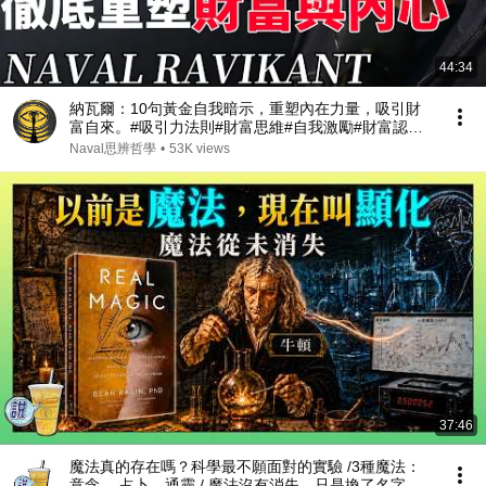
44:34
納瓦爾：10句黃金自我暗示，重塑內在力量，吸引財
富自來。#吸引力法則#財富思維#自我激勵#財富認知
#內在成長#納瓦爾 #納瓦爾寶典 #人生哲學
Naval思辨哲學
•
53K views
37:46
魔法真的存在嗎？科學最不願面對的實驗 /3種魔法：
意念、 占卜、通靈 / 魔法沒有消失，只是換了名字