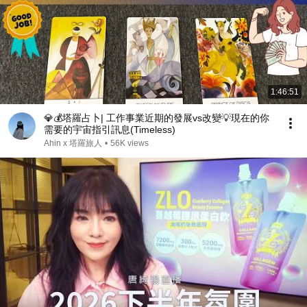
1:46:51
💎💰塔羅占卜| 工作事業近期的發展vs改變💡現在的你
需要的宇宙指引訊息(Timeless)
Ahin x 塔羅旅人
•
56K views