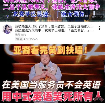
3:15:58
我被陌生人玷汙了清白，世人皆知。二皇子退婚那天，
我跪在滂沱大雨中，衣裳早已濕透。「臣女領旨。」#
古代言情，#爽文，#女主逆袭，#小说推荐，#热门小
墨柒書院
说，#一口气看完
New
4.9K views
1:30:08