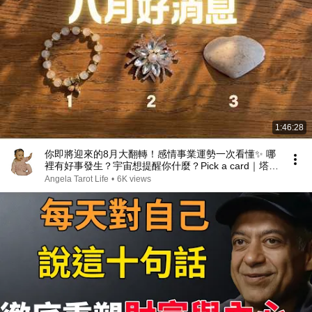
1:46:28
你即將迎來的8月大翻轉！感情事業運勢一次看懂✨ 哪
裡有好事發生？宇宙想提醒你什麼？Pick a card｜塔羅
占卜｜三選一｜Angela塔羅
Angela Tarot Life
•
6K views