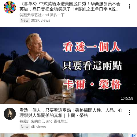
《喜单3》中式英语杀进美国脱口秀！华裔服务员不会
英语，靠口音把全场笑疯了！#喜剧之王单口季 #脱口
秀 #搞笑 #喜剧 #funny #综艺
笑翻天综艺社 and 叭叭一下
New
303K views
1:45:59
看透一個人，只要看這兩點！榮格揭開人性、人品、心
理學與人際關係的真相｜卡爾・榮格
被藏起來的自己 and 靈魂對話
New
4K views