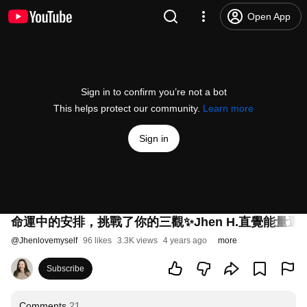
Open App
Sign in to confirm you’re not a bot
This helps protect our community.
Learn more
Sign in
命運中的安排，挑戰了你的三觀✨Jhen H.直覺能量運
@
Jhenlovemyself
96 likes
3.3K views
4 years ago
more
Subscribe
Comments
21