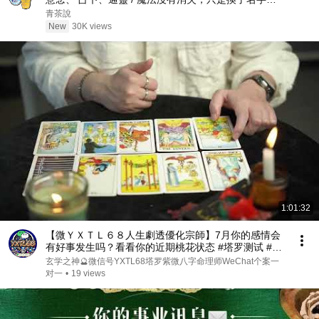
《真實的魔法》(英:Real Magic)| 青茶說
青茶說
New
30K views
1:01:32
【微ＹＸＴＬ６８人生劇透優化宗師】7月你的感情会
有好事发生吗？看看你的近期桃花状态 #塔罗测试 #情
感分析 #好事发生 #显化 #吸引力法则丨#女性智慧 ​#国
玄学之神🔮微信号YXTL68塔罗紫微八字命理师WeChat个案一
学文化 ​#情感 ​#玄学 #微ＹＸＴＬ
对一
•
19 views