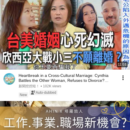
11:01
Heartbreak in a Cross-Cultural Marriage: Cynthia
Battles the Other Woman, Refuses to Divorce?
【Ne...
新聞挖挖哇！
•
102K views
Auto-dubbed
New