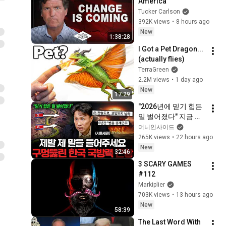
America
Tucker Carlson
392K views
•
8 hours ago
New
1:38:28
I Got a Pet Dragon... 
(actually flies)
TerraGreen
2.2M views
•
1 day ago
New
17:29
"2026년에 믿기 힘든 
일 벌어졌다" 지금 한
국 군사력이 위기 상
머니인사이드
황인 진짜 이유 (샤를
265K views
•
22 hours ago
세환 1부)
New
32:46
3 SCARY GAMES 
#112
Markiplier
703K views
•
13 hours ago
New
58:39
The Last Word With 