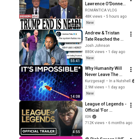
Lawrence O'Donnell 
8/5/26 | 🅼🆂🅽🅱️🅲 
ROMÁNTICA VLOG
Breaking News 
48K views
•
5 hours ago
Today Aug 5, 2026
New
32:26
Andrew & Tristan 
Tate Reached the 
End of the Algorithm
Josh Johnson
880K views
•
1 day ago
New
55:41
Why Humanity Will 
Never Leave The 
Solar System
Kurzgesagt – In a Nutshell
2.9M views
•
1 day ago
New
14:08
League of Legends - 
Official 'For 
Demacia' Season 1 
IGN
Cinematic Trailer
712K views
•
6 months ago
4:55