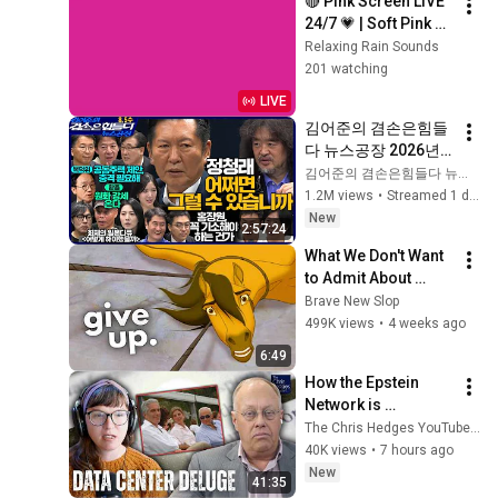
🔴 Pink Screen LIVE 
24/7 💗 | Soft Pink 
Glow For Deep 
Relaxing Rain Sounds
Sleep & Relaxation | 
201 watching
No Ads • 4K
LIVE
김어준의 겸손은힘들
다 뉴스공장 2026년 8
월 5일 수요일 [곽상
김어준의 겸손은힘들다 뉴스공장
준, 정청래, 홍사훈X주
1.2M views
•
Streamed 1 day ago
진우X오혁진X손병호, 
New
2:57:24
이광수X한문도X남기
What We Don't Want 
업, 영화공장]
to Admit About 
Modern Men
Brave New Slop
499K views
•
4 weeks ago
6:49
How the Epstein 
Network is 
Privatizing Govt & 
The Chris Hedges YouTube Channel
Building the 
40K views
•
7 hours ago
Surveillance 
New
41:35
State(w/Whitney 