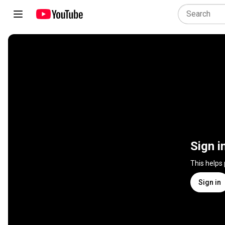
Sign i
This helps
Sign in