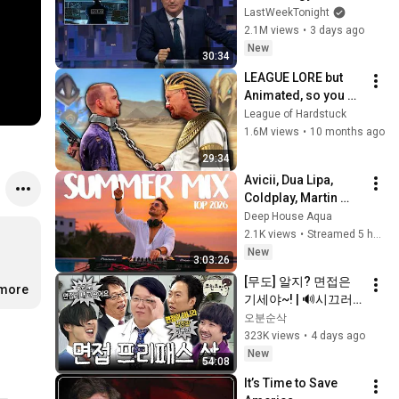
Week Tonight with 
LastWeekTonight
John Oliver (HBO)
2.1M views
•
3 days ago
New
30:34
LEAGUE LORE but 
Animated, so you 
don't have to read it
League of Hardstuck
1.6M views
•
10 months ago
29:34
Avicii, Dua Lipa, 
Coldplay, Martin 
Garrix & Kygo, The 
Deep House Aqua
Chainsmokers Style 
2.1K views
•
Streamed 5 hours ago
- SUMMER DEEP 
New
3:03:26
HOUSE Mix
[무도] 알지? 면접은 
.more
기세야~! | 🔊시끄러
운 asmr🔊 | 무한도전
오분순삭
⏱오분순삭 
323K views
•
4 days ago
MBC120929방송
New
54:08
It’s Time to Save 