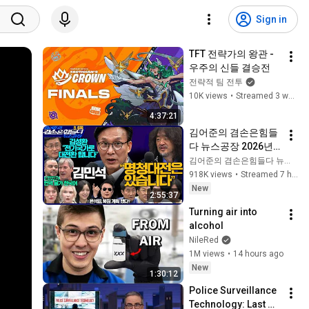
Sign in
TFT 전략가의 왕관 - 
우주의 신들 결승전
전략적 팀 전투
10K views
•
Streamed 3 weeks ago
4:37:21
김어준의 겸손은힘들
다 뉴스공장 2026년 8
월 6일 목요일 [김민
김어준의 겸손은힘들다 뉴스공장
석, 김성환, 홍사훈X주
918K views
•
Streamed 7 hours ago
진우X봉지욱X박시동, 
New
2:55:37
동네사람들]
Turning air into 
alcohol
NileRed
1M views
•
14 hours ago
New
1:30:12
Police Surveillance 
Technology: Last 