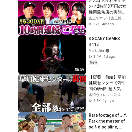
どんな人が利用する
の？2時間3万円の女
性用風俗店の実態が
すごすぎました。
宮迫ですッ!【宮迫博之】
67K
4w ago
26:12
3 SCARY GAMES 
#112
Markiplier
1.4M
1d ago
New
58:39
【密着・前編】草加
健康センターで2日
間の研修!! 超人気温
浴施設の“裏側”に迫
水沼ヴィレッジ公式 【駅の天然温泉&サウナの森】
る
5.3K
1y ago
9:59
Rare footage of J.Y. 
Park, the master of 
self-discipline, 