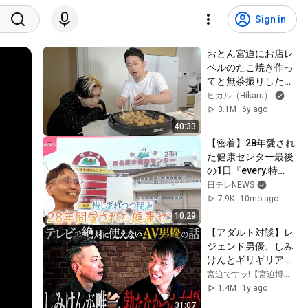
Sign in
おとん宮迫にお店レ
ベルのたこ焼き作っ
てと無茶振りしたら
世界一美味いたこ焼
ヒカル（Hikaru）
きご馳走してくれた
3.1M
6y ago
ww
40:33
【密着】28年愛され
た健康センター最後
の1日『every.特
集』
日テレNEWS
7.9K
10mo ago
10:29
【アダルト対談】レ
ジェンド男優、しみ
けんとギリギリアウ
トな話をしました
宮迫ですッ!【宮迫博之】
1.4M
1y ago
31:07