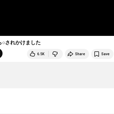
ら○されかけました
6.5K
Share
Save