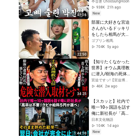
eating and drinking 
추성훈 ChooSungHoon
at a Japanese 
938K
21h ago
conve...
New
41:16
部屋に大好きな宮迫
さんがいるドッキリ
をしたら相馬が大発
狂したwww【トーク
ゴブリン相馬
多め】
704K
5y ago
22:50
【知りたくなかった
世界】オウム真理教
に潜入/樹海の死体
を調査したら…/殺人
宮迫ですッ!【宮迫博之】
犯にインタビュー
46K
2w ago
34:25
【スカッと】社内で
唯一10ヶ国語を話す
俺に新社長が「高卒
は不要！クビか給料
日本文化物語
５円か選べ」と言っ
104K
1d ago
てきた。そのまま辞
New
1:44:10