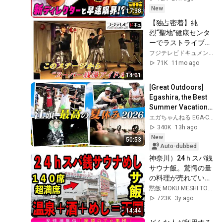
New
17:38
【独占密着】純
烈“聖地”健康センタ
ーでラストライブ！
アツすぎる“推し
フジテレビドキュメンタリー
活”ファンとの秘
71K
11mo ago
話･･起きた奇跡とは
14:01
【ノンストップ！】
[Great Outdoors] 
Egashira, the Best 
Summer Vacation 
Spent with My Best 
エガちゃんねる EGA-CHANNEL
Friend
340K
13h ago
New
50:53
Auto-dubbed
神奈川）24ｈスパ銭
サウナ飯。驚愕の量
の料理が売れていく
温泉施設の爆売れ食
黙飯 MOKU MESHI TOKYO
堂。
723K
3y ago
14:44