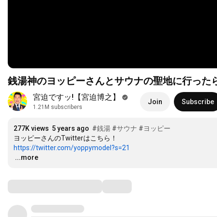
銭湯神のヨッピーさんとサウナの聖地に行った
宮迫ですッ!【宮迫博之】
Join
Subscribe
1.21M subscribers
277K views
5 years ago
#銭湯
#サウナ
#ヨッピー
https://twitter.com/yoppymodel?s=21
…
...more
Comments