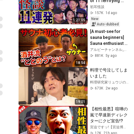
of 11 Terrifying 
Ghost Stories 
初耳怪談
[Murata Ramu] 
157K
1d ago
[Iyama Ryokic...
New
1:21:05
Auto-dubbed
[A must-see for 
sauna beginners] 
Sauna enthusiast 
Sakai teaches you 
アルピーチャンネル_アルコ&ピース公式
how to "get in the 
881K
5y ago
zone" in a...
18:54
料理で号泣してしま
いました
料理研究家リュウジのバズレシピ
673K
2w ago
19:01
【相性最悪】喧嘩の
嵐で早速新ディレク
ターにクビ宣告!?
宮迫ですッ!【宮迫博之】
12K
21h ago