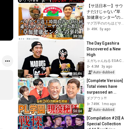
【サ活日本一】サウ
ナだけじゃない”草
加健康センター”の
魅力
マグ万平ののちほどサウナで
49K
5y ago
39:38
The Day Egashira 
Discovered a New 
High
エガちゃんねる EGA-CHANNEL
4.3M
3y ago
Auto-dubbed
35:46
[Complete Version] 
Total views have 
surpassed an 
incredible 2 
ダグアウト!!!
million!! You can 
749K
1mo ago
hear Kiyohara 
Auto-dubbed
50:04
and...
[Compilation #20] A 
Special Collection 