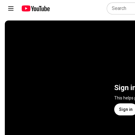
Sign i
This helps
Sign in