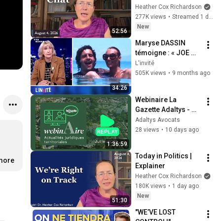
Heather Cox Richardson
277K views
•
Streamed 1 day ago
New
52:56
Maryse DASSIN 
témoigne : « JOE 
s’est suicidé à la 
L'invité
cocaīne »
505K views
•
9 months ago
34:26
Webinaire La 
Gazette Adaltys - 
Actualités 
Adaltys Avocats
territoriales 2026
28 views
•
10 days ago
1:36:59
Today in Politics | 
.more
Explainer
Heather Cox Richardson
180K views
•
1 day ago
New
51:30
"WE’VE LOST 