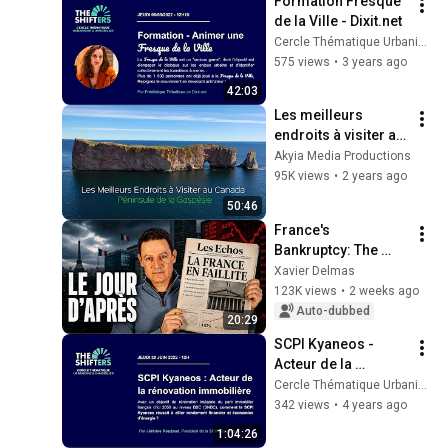
Formation Fresque 
de la Ville - Dixit.net
Cercle Thématique Urbanisme et Immobilier
575 views
•
3 years ago
42:03
Les meilleurs 
endroits à visiter au 
Canada - Péninsule 
Akyia Media Productions
de la Gaspésie 
95K views
•
2 years ago
(Découvrir le 
50:46
Canada - série)
France's 
Bankruptcy: The 
Step-by-Step 
Xavier Delmas
Scenario
123K views
•
2 weeks ago
Auto-dubbed
20:29
SCPI Kyaneos - 
Acteur de la 
rénovation 
Cercle Thématique Urbanisme et Immobilier
immobilière - 
342 views
•
4 years ago
Jérémie Rouzaud
1:04:26