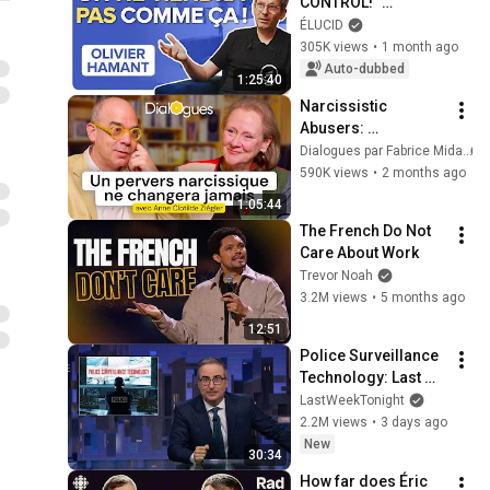
CONTROL!" 
Surviving Collapse 
ÉLUCID
Through 
305K views
•
1 month ago
ROBUSTNESS - 
Auto-dubbed
1:25:40
Olivier Hamant
Narcissistic 
Abusers: 
Understanding and 
Dialogues par Fabrice Midal
Protecting Yourself 
590K views
•
2 months ago
- A Dialogue with 
1:05:44
Anne-Clotilde 
The French Do Not 
Ziégler
Care About Work
Trevor Noah
3.2M views
•
5 months ago
12:51
Police Surveillance 
Technology: Last 
Week Tonight with 
LastWeekTonight
John Oliver (HBO)
2.2M views
•
3 days ago
New
30:34
How far does Éric 