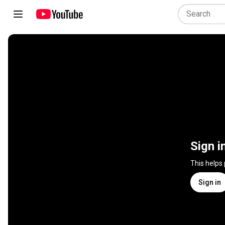
Sign i
This helps
Sign in