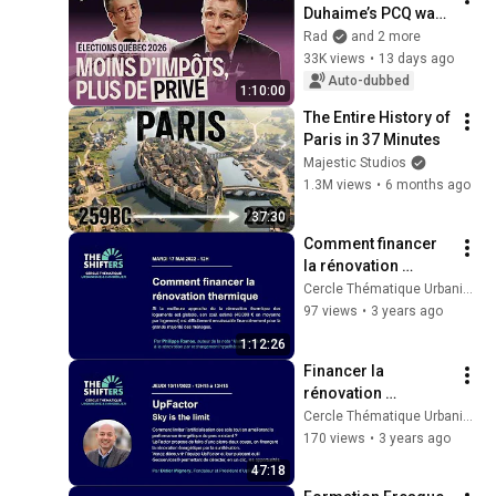
Duhaime’s PCQ want 
to go with the private 
Rad
and 2 more
sector? | The Rad 
33K views
•
13 days ago
Podcast
Auto-dubbed
1:10:00
The Entire History of 
Paris in 37 Minutes
Majestic Studios
1.3M views
•
6 months ago
37:30
Comment financer 
la rénovation 
thermique - Philippe 
Cercle Thématique Urbanisme et Immobilier
Ramos
97 views
•
3 years ago
1:12:26
Financer la 
rénovation 
énergétique par la 
Cercle Thématique Urbanisme et Immobilier
surélévation - 
170 views
•
3 years ago
UpFactor - Didier 
47:18
Mignery