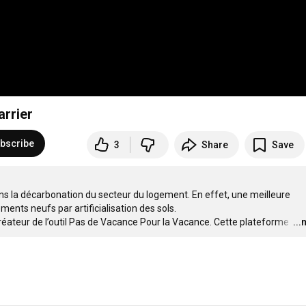
rrier
bscribe
3
Share
Save
s la décarbonation du secteur du logement. En effet, une meilleure 
ments neufs par artificialisation des sols.

éateur de l’outil Pas de Vacance Pour la Vacance. Cette plateforme 
…
..