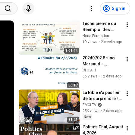
Sign in
Technicien·ne du 
Réemploi des 
Matériaux du 
Noria Formation
bâtiment (TRéMa) - 
19 views
•
2 weeks ago
Réunion 
1:01:44
d'information 
20240702 Bruno 
(22/07/2027)
Marsaud - 
Géothermie 
CFH AIH
profonde à 
56 views
•
12 days ago
Bordeaux
56:17
La Bible n'a pas fini 
de te surprendre ! - 
Bonjour chez vous ! 
EMCI TV
- Philippe Bak
25K views
•
2 days ago
New
31:21
Politics Chat, August 
4, 2026