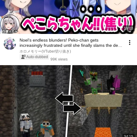
19:03
Noel’s endless blunders! Peko-chan gets
increasingly frustrated until she finally slams the desk
...
ホロメモリー(VTuber切り抜き)
Auto-dubbed
99K views
34:15