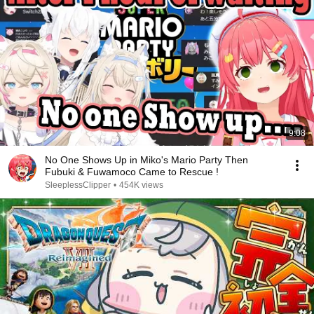
9:08
No One Shows Up in Miko's Mario Party Then
Fubuki & Fuwamoco Came to Rescue !
SleeplessClipper
•
454K views