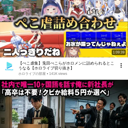
1:09:39
【ぺこ虐集】兎田ぺこらがホロメンに詰められるとこ
うなる【ホロライブ切り抜き】
ホロライブの部屋
•
141K views