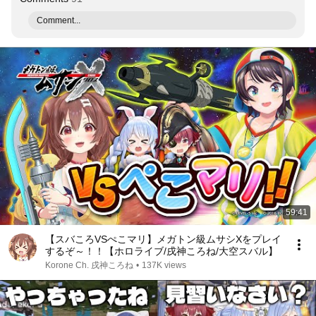
Comment...
59:41
【スバころVSぺこマリ】メガトン級ムサシXをプレイ
するぞ～！！【ホロライブ/戌神ころね/大空スバル】
Korone Ch. 戌神ころね
•
137K views