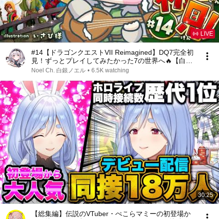
LIVE
#14【ドラゴンクエストVII Reimagined】DQ7完全初
見！ずっとプレイしてみたかった7の世界へ🔥【白銀
ノエル/ホロライブ】※ネタバレあり
Noel Ch. 白銀ノエル
•
6.5K watching
30:25
【総集編】伝説のVTuber・ぺこらマミーの初登場か