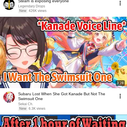
Steam is exposing everyone
Legendary Drops
New
426K views
3:28
Subaru Lost When She Got Kanade But Not The
Swimsuit One
Sekai Ch.
New
6.3K views