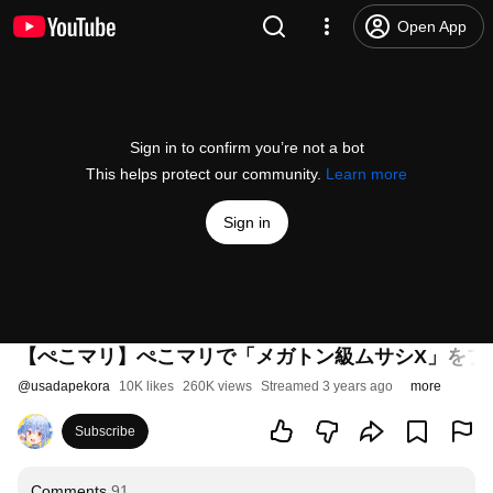
Open App
Sign in to confirm you’re not a bot
This helps protect our community.
Learn more
Sign in
【ぺこマリ】ぺこマリで「メガトン級ムサシX」をプ
@
usadapekora
10K likes
260K views
Streamed 3 years ago
more
Subscribe
Comments
91