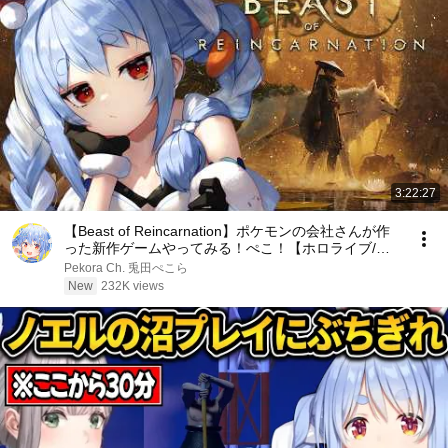
3:22:27
【Beast of Reincarnation】ポケモンの会社さんが作
った新作ゲームやってみる！ぺこ！【ホロライブ/兎
田ぺこら】※ネタバレ注意
Pekora Ch. 兎田ぺこら
New
232K views