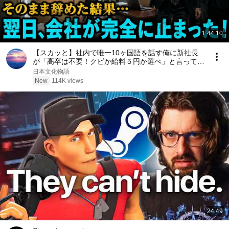
1:44:10
【スカッと】社内で唯一10ヶ国語を話す俺に新社長
が「高卒は不要！クビか給料５円か選べ」と言ってき
た。そのまま辞めた結果
日本文化物語
New
114K views
24:49