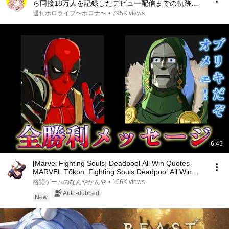
ら同接18万人を記録したデビュー配信までの軌跡
【ホロライブ/切り抜き/爆笑まとめ】
週刊ホロライブ〜ホロナ〜
•
795K views
6:49
[Marvel Fighting Souls] Deadpool All Win Quotes
MARVEL Tōkon: Fighting Souls Deadpool All Win
Mes...
格闘ゲームのなんやかんや
•
166K views
Auto-dubbed
New