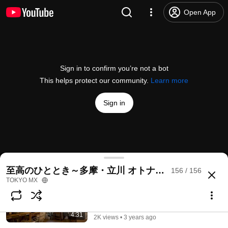
シンメルピアノも扱う東京国立まちのピ
Open App
アノ屋さん ♯４１「ムサシ楽器」 ～
多摩・立川オトナ時間～至高のひととき
～
TOKYO MX
4:31
1.1K views • 3 years ago
名物のサンドイッチを求めてブックカフ
Sign in to confirm you’re not a bot
ェへ ♯４０「マルベリーフィールド」
This helps protect our community.
Learn more
～多摩・立川オトナ時間～至高のひとと
き～
TOKYO MX
4:31
2.3K views • 3 years ago
Sign in
自然界の素材を原料に天然藍染 ♯３９
「壺草苑」～多摩・立川オトナ時間～至
高のひととき～
TOKYO MX
4:31
1.7K views • 3 years ago
至高のひととき～多摩・立川オトナ時間～＃１「TACHIH
至高のひととき～多摩・立川 オトナ時間～
156 / 156
@
tokyomx
30 likes
3.5K views
3 years ago
more
TOKYO MX
1本から買えるドライフラワー専門店
♯３８「Dried flower natur」～多摩・立
川オトナ時間～至高のひととき～
Subscribe
TOKYO MX
4:31
2K views • 3 years ago
Comments