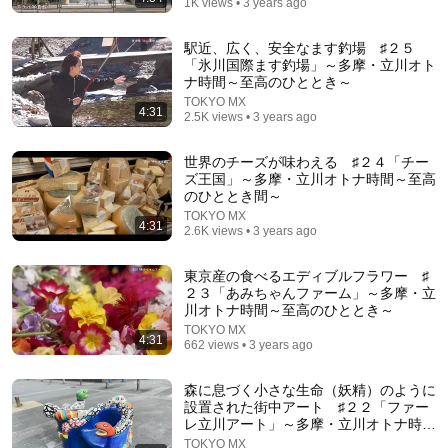
1K views • 3 years ago
32:43
【美輪明宏】部屋の乱れは脳のSOS。毎日5分の習慣
駅近、広く、安全なます釣場 ♯２５
で「負のカルマ」を断ち切り、運命を好転させる5つ
「氷川国際ます釣場」～多摩・立川オト
の法則｜偉人｜名言｜言葉の力｜人生哲学｜
ナ時間～至高のひととき～
心を射る名言
•
175K views
TOKYO MX
4:31
2.5K views • 3 years ago
世界のチーズが味わえる ♯２４「チー
ズ王国」～多摩・立川オトナ時間～至高
のひととき間～
TOKYO MX
4:31
2.6K views • 3 years ago
東京産の食べるエディブルフラワー ♯
２３「あみちゃんファーム」～多摩・立
川オトナ時間～至高のひととき～
TOKYO MX
9:00
4:31
662 views • 3 years ago
Japan's most sophisticated Fried Rice ?
森に息づく小さな生命（妖精）のように
Aden Films
•
8M views
設置された街中アート ♯２２「ファー
レ立川アート」～多摩・立川オトナ時間
～至高のひととき～
TOKYO MX