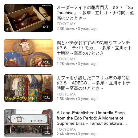
オーダーメイドの靴専門店 ♯３７「So
Comment...
Tsuchiya」～多摩・立川オトナ時間～至
高のひととき～
TOKYO MX
4:31
2.3K views • 3 years ago
鴨とパテがおすすめの気軽なフレンチ
♯３６「テパトモカ」～多摩・立川オト
ナ時間～至高のひととき
TOKYO MX
4:31
1.2K views • 3 years ago
カフェを併設したアフリカ布の専門店
♯３５「ADEGO」～多摩・立川オトナ
時間～至高のひととき～
1:53:00
TOKYO MX
4:31
1.5K views • 3 years ago
名門大学卒ばかりの大企業――高卒の清掃員が「私が
通訳いたします」と財閥会長に告げた瞬間、全員が嘲
A Long-Established Umbrella Shop
笑した。しかし5分後、その場は静まり返った。#動
語り茶屋
from the Edo Period: A Moment of
エピソード#老後の物語 #家族の物語
New
134K views
Supreme Bliss – Tama/Tachikawa ...
TOKYO MX
4:31
2.4K views • 3 years ago