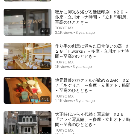
密かに脚光を浴びる活版印刷 ♯２９～
多摩・立川オトナ時間～「立川印刷所」
至高のひととき～
TOKYO MX
4:31
7:25
3.1K views • 3 years ago
A Chef's Perspective: Passion for Cooking and the
作り手の創意に満ちた日常使いの器 ♯
Allure of Kanazawa
２８「H.works」～多摩・立川オトナ時
金沢市公式YouTubeチャンネルCityofKanazawa
間～至高のひととき～
New
242 views
TOKYO MX
4:31
1K views • 3 years ago
地元野菜のカクテルが飲めるBAR ♯２
７「あぐりこ」～多摩・立川オトナ時間
～至高のひととき～
TOKYO MX
4:31
1.1K views • 3 years ago
大正時代から４代続く写真館 ♯２６
「アライ写真館」～多摩・立川オトナ時
間～至高のひととき～
TOKYO MX
4:34