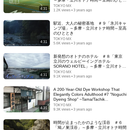
古城紋って一体何もん?!【教えて紋ちゃん】#推し紋
•
2K
き～
views
TOKYO MX
4:31
1.2K views • 3 years ago
駅近、大人の秘密基地 ＃９「氷川キャ
ンプ場」～多摩・立川オトナ時間～至高
のひととき
TOKYO MX
4:31
5.6K views • 3 years ago
新発想のオトナのホテル ＃８「東京
立川のウェルビーイングホテル
SORANO HOTEL」～多摩・立川オトナ
時間～至高のひととき～
TOKYO MX
4:31
9.1K views • 3 years ago
22:38
A 200-Year-Old Dye Workshop That
7 Western Hygiene Habits That Disgust Japanese
Elegantly Colors Adulthood #7 "Noguchi
People — Stop Doing These Now
Dyeing Shop" ~Tama/Tachik...
Inside Japan Living
•
238K views
TOKYO MX
4:31
9.3K views • 3 years ago
時間が止まったかのような渓谷 ＃６
「鳩ノ巣渓谷」～多摩・立川オトナ時間