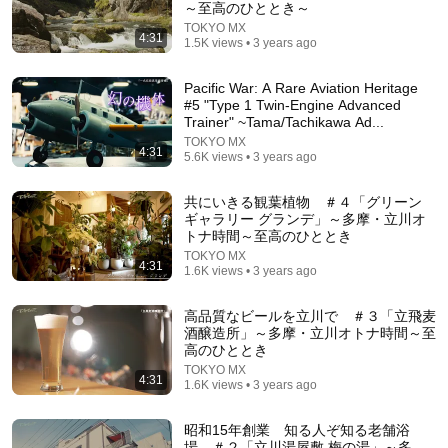
～至高のひととき～
TOKYO MX
4:31
1.5K views • 3 years ago
Pacific War: A Rare Aviation Heritage
#5 "Type 1 Twin-Engine Advanced
Trainer" ~Tama/Tachikawa Ad...
TOKYO MX
2:04:07
4:31
5.6K views • 3 years ago
【スカッと】特許エンジンを開発して取引先の倒産危
共にいきる観葉植物 ＃４「グリーン
機を救った俺に取引先の新部長「半額にしろ！無理な
ギャラリー グランデ」～多摩・立川オ
ら中国製を買う」1週間後、部長から鬼電→俺「お宅
日本文化物語
トナ時間～至高のひととき
の競合と5倍で独占契約済みです」
New
58K views
TOKYO MX
4:31
1.6K views • 3 years ago
高品質なビールを立川で ＃３「立飛麦
酒醸造所」～多摩・立川オトナ時間～至
高のひととき
TOKYO MX
4:31
1.6K views • 3 years ago
昭和15年創業 知る人ぞ知る老舗浴
場 ＃２「立川湯屋敷 梅の湯」～多