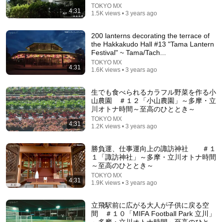
TOKYO MX
30:16
4:31
1.5K views • 3 years ago
[Overseas Reactions] The world praises Masako's
200 lanterns decorating the terrace of
upper-class language skills, which astonished the...
the Hakkakudo Hall #13 "Tama Lantern
世界が驚くJAPAN
Festival" ~ Tama/Tach...
Auto-dubbed
1.2M views
TOKYO MX
4:31
1.6K views • 3 years ago
生でも食べられるカラフル野菜を作る小
山農園 ＃１２「小山農園」～多摩・立
川オトナ時間～至高のひととき～
TOKYO MX
4:31
1.2K views • 3 years ago
勝負運、仕事運向上の諏訪神社 ＃１
１「諏訪神社」～多摩・立川オトナ時間
～至高のひととき～
TOKYO MX
4:31
1.9K views • 3 years ago
10:28
【Vlog】話題！人工砂浜タチヒビーチで女子2人BBQ
立飛駅前に広がる大人が子供に戻る空
大会！《全編》
間 ＃１０「MIFA Football Park 立川」
～多摩・立川オトナ時間～至高のひとと