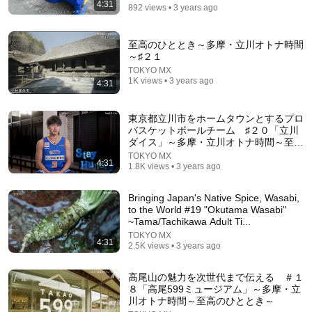
4:31
892 views • 3 years ago
至高のひととき～多摩・立川オトナ時間
～♯２１
TOKYO MX
1K views • 3 years ago
4:31
東京都立川市をホームタウンとするプロ
バスケットボールチーム ♯２０「立川
ダイス」～多摩・立川オトナ時間～至高
41:13
のひととき～
TOKYO MX
4:31
1.8K views • 3 years ago
Physical Changes That Occur One Month Before
Death, According to a Nurse
Bringing Japan's Native Spice, Wasabi,
歳月の足跡
to the World #19 "Okutama Wasabi"
Auto-dubbed
386K views
~Tama/Tachikawa Adult Ti...
TOKYO MX
4:31
2.5K views • 3 years ago
高尾山の魅力を次世代まで伝える ＃１
８「高尾599ミュージアム」～多摩・立
川オトナ時間～至高のひととき～