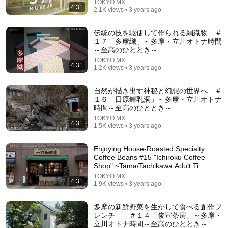
TOKYO MX
4:31
2.1K views • 3 years ago
伝統の技を駆使して作られる絹織物 ＃
１７「多摩織」～多摩・立川オトナ時間
～至高のひととき～
13:13
TOKYO MX
4:31
1.2K views • 3 years ago
[Shocking transformation] Tachikawa, once the "city
with the worst security," has become a desira...
自然が描き出す神秘と幻想の世界へ ＃
東京の街と公園ガイド パークナビ
１６「日原鍾乳洞」～多摩・立川オトナ
Auto-dubbed
時間～至高のひととき～
57K views
TOKYO MX
4:31
1.5K views • 3 years ago
Enjoying House-Roasted Specialty
Coffee Beans #15 "Ichiroku Coffee
Shop" ~Tama/Tachikawa Adult Ti...
TOKYO MX
4:31
1.9K views • 3 years ago
多摩の新鮮野菜を生かして食べる創作フ
レンチ ＃１４「俊宣茶房」～多摩・
立川オトナ時間～至高のひととき～