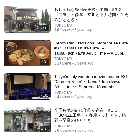
おしゃれな祭用品を扱う老舗 ♯３３
「力屋」～多摩・立川オトナ時間～至高
のひととき～
TOKYO MX
4:31
5.9K views • 3 years ago
Renovated Traditional Storehouse Café
#32 "Yamasu Kura Café" –
Tama/Tachikawa Adult Time – A Supr...
TOKYO MX
19:15
4:31
1.3K views • 3 years ago
[How much is your pension?] You've got to go by
yourself!! Interviewing an 86-year-old woman abou...
Tokyo's only wooden movie theater #31
"Cinema Neko" ~ Tama / Tachikawa
年金額聞いてもいいですか
Adult Time ~ Supreme Moments
Auto-dubbed
1.2M views
TOKYO MX
4:31
1.4K views • 3 years ago
全国各地の街に作品が存在 ♯３０
「BONZE工房」～多摩・立川オトナ時
間～至高のひととき
TOKYO MX
4:31
1.6K views • 3 years ago