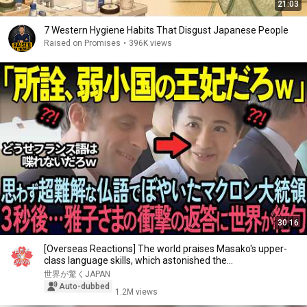
21:03
7 Western Hygiene Habits That Disgust Japanese People
Raised on Promises
•
396K views
30:16
[Overseas Reactions] The world praises Masako's upper-
class language skills, which astonished the...
世界が驚くJAPAN
Auto-dubbed
1.2M views