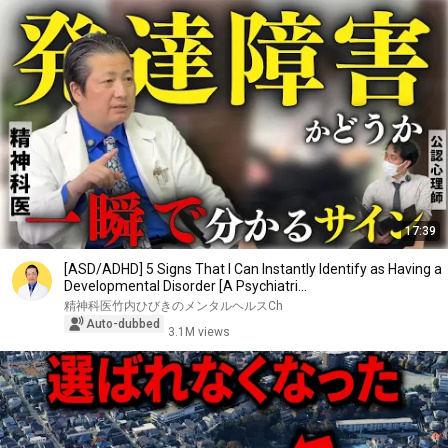
17:39
[ASD/ADHD] 5 Signs That I Can Instantly Identify as Having a
Developmental Disorder [A Psychiatri...
精神科医竹内ひびきのメンタルヘルスCh
Auto-dubbed
3.1M views