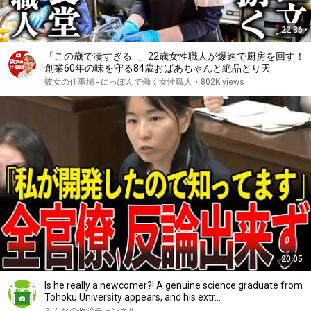
22:36
「この歳で凄すぎる…」22歳女性職人が爆速で厨房を回す！
創業60年の味を守る84歳おばあちゃんと絶品とり天
彼女の仕事場 - にっぽんで働く女性職人
•
802K views
20:05
Is he really a newcomer?! A genuine science graduate from
Tohoku University appears, and his extr...