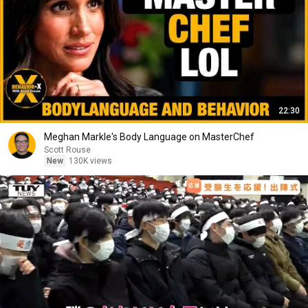
22:30
Meghan Markle's Body Language on MasterChef
Scott Rouse
New
130K views