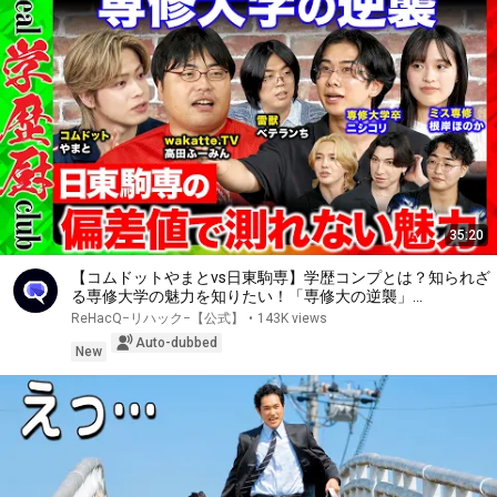
35:20
【コムドットやまとvs日東駒専】学歴コンプとは？知られざ
る専修大学の魅力を知りたい！「専修大の逆襲」
【ReHacQvs雷獣・ベテランちvswakatte.TVふーみんvsニシ
ReHacQ−リハック−【公式】
•
143K views
コリvs根岸ほのか】
Auto-dubbed
New