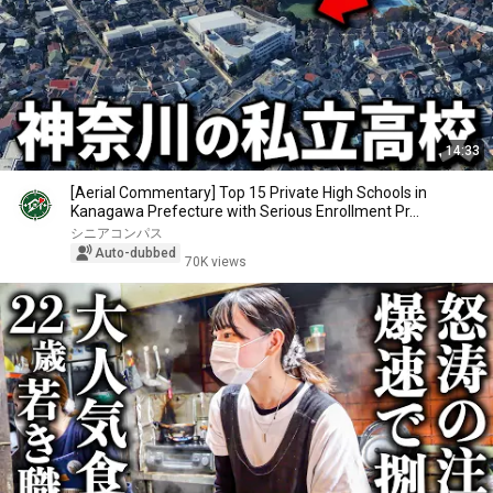
14:33
[Aerial Commentary] Top 15 Private High Schools in
Kanagawa Prefecture with Serious Enrollment Pr...
シニアコンパス
Auto-dubbed
70K views