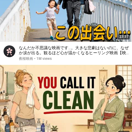
23:37
なんだか不思議な映画です…。大きな悲劇はないのに、なぜ
か涙が出る。観るほど心が温かくなるヒーリング映画【映画
紹介】
夜桜映画
•
1M views