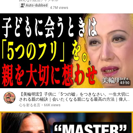
みんなの政治チャンネル
Auto-dubbed
4.7M views
43:50
【美輪明宏】子供に「5つの嘘」をつきなさい。一生大切に
される親の秘訣｜会いたくなる親になる最高の方法｜偉人｜
名言｜言葉の力｜人生哲学｜
心を射る名言
•
66K views