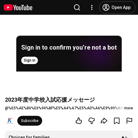
Open App
Sign in to confirm you’re not a bot
Sign in
2023年度中学校入試応援メッセージ
@
%E5%AE%B6%E6%94%BF%E5%A4%A7%E5%AD%A6%E9%99%84%E5%B1
more
Subscribe
Choices for families