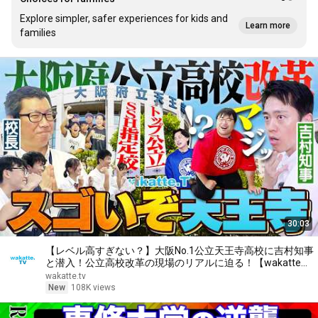
Explore simpler, safer experiences for kids and
Learn more
families
30:03
【レベル高すぎない？】大阪No.1公立天王寺高校に吉村知事
と潜入！公立高校改革の現場のリアルに迫る！【wakatte
TV】#1457
wakatte.tv
New
108K views