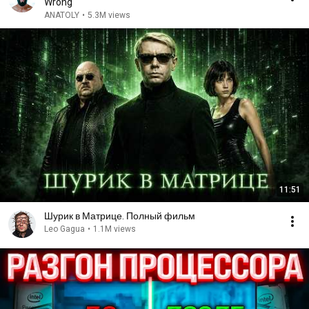
Wrong
ANATOLY
•
5.3M views
11:51
Шурик в Матрице. Полный фильм
Leo Gagua
•
1.1M views