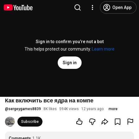
Open App
Sign in to confirm you’re not a bot
This helps protect our community.
Learn more
Sign in
Как включить все ядра на компе
@
sergeygames8839
8K likes
594K views
12 years ago
more
Subscribe
Comments
1.1K