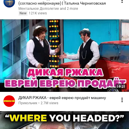
(согласно нейронауке) | Татьяна Черниговская
Ментальное Долголетие and 2 more
New
121K views
19:21
ДИКАЯ РЖАКА - еврей еврею продаёт машину
Прикольчик
•
2.7M views