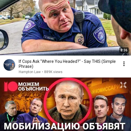
8:36
If Cops Ask "Where You Headed?" - Say THIS (Simple
Phrase)
Hampton Law
•
889K views