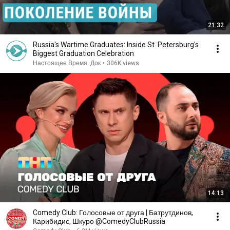
21:32
Russia's Wartime Graduates: Inside St. Petersburg's
Biggest Graduation Celebration
Настоящее Время. Док
•
306K views
14:13
Comedy Club: Голосовые от друга | Батрутдинов,
Карибидис, Шкуро @ComedyClubRussia