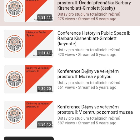
prostoru II: Úvodní přednáška Barbary
Kirshenblatt-Gimblett (česky)
Comment...
Ústav pro studium totalitních režimů
1:31:41
975 views • Streamed 5 years ago
Conference History in Public Space II:
Barbara Kirshenblatt-Gimblett
(keynote)
Ústav pro studium totalitních režimů
1:31:41
423 views • Streamed 5 years ago
Konference Dějiny ve veřejném
prostoru II: Muzea v pohybu
Ústav pro studium totalitních režimů
661 views • Streamed 5 years ago
1:39:20
1:31:41
Conference History in Public Space II: Barbara
Konference Dějiny ve veřejném
Kirshenblatt-Gimblett (keynote)
prostoru II: V centru pozornosti muzea
Ústav pro studium totalitních režimů
•
423 views
Ústav pro studium totalitních režimů
587 views • Streamed 5 years ago
1:34:45