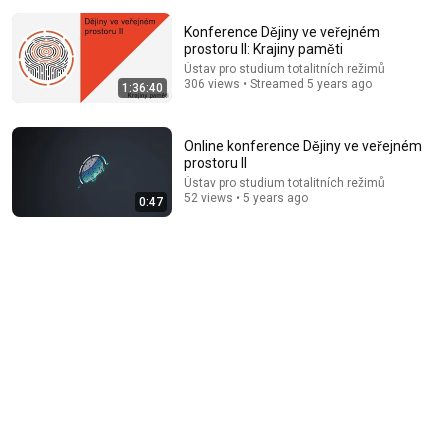
Konference Dějiny ve veřejném
prostoru II: Krajiny paměti
Ústav pro studium totalitních režimů
306 views • Streamed 5 years ago
1:36:40
57:00
Online konference Dějiny ve veřejném
prostoru II
Odborník na řeč těla: Přestaň se usmívat pusou,
Ústav pro studium totalitních režimů
odrazuješ lidi. Jak číst v druhých jako v knize?
52 views • 5 years ago
0:47
Jarda Jirák - Neurazitelný podcast
•
176K views