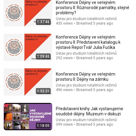
Konference Dějiny ve veřejném
prostoru II: Různorodé památky, stejné
problémy?
23:10
Ústav pro studium totalitních režimů
1:37:46
435 views • Streamed 5 years ago
Krajské velitelství StB v Jihlavě / Libor Svoboda
Ústav pro studium totalitních režimů
•
360 views
Konference Dějiny ve veřejném
prostoru II: Představení katalogu k
výstavě ReporTvář Julia Fučíka
Ústav pro studium totalitních režimů
1:09:46
292 views • Streamed 5 years ago
Konference Dějiny ve veřejném
prostoru II: Dějiny na zámku
Ústav pro studium totalitních režimů
496 views • Streamed 5 years ago
1:32:21
Představení knihy Jak vystavujeme
19:11
soudobé dějiny. Muzeum v diskuzi
Ústav pro studium totalitních režimů
Poprava Stanislava Plichty / Petr Mallota
399 views • Streamed 5 years ago
1:18:05
Ústav pro studium totalitních režimů
•
3.4K views