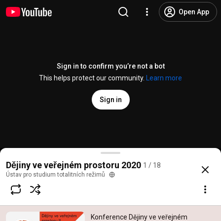
Open App
Sign in to confirm you’re not a bot
This helps protect our community.
Learn more
Sign in
Konference Dějiny ve veřejném prostoru II: Úvodní 
Dějiny ve veřejném prostoru 2020
1 / 18
@
ustavprostudiumtotalitnich8604
14 likes
975 views
Streamed 5 years ag
more
Ústav pro studium totalitních režimů
Subscribe
Konference Dějiny ve veřejném
Comments