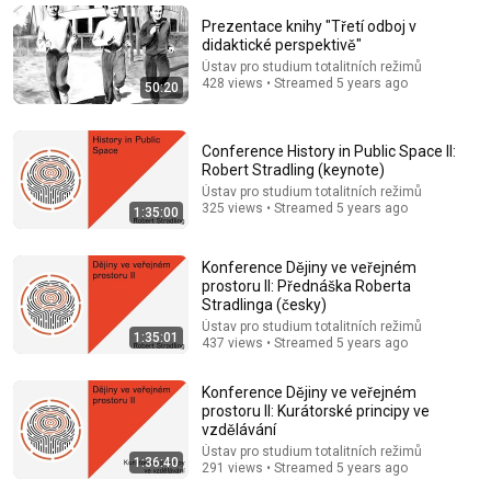
Prezentace knihy "Třetí odboj v
didaktické perspektivě"
Ústav pro studium totalitních režimů
428 views • Streamed 5 years ago
50:20
Conference History in Public Space II:
Robert Stradling (keynote)
Ústav pro studium totalitních režimů
325 views • Streamed 5 years ago
1:35:00
1:23:28
Konference Dějiny ve veřejném
prostoru II: Přednáška Roberta
Stradlinga (česky)
Propaganda a budování kultů v Československu po
roce 1945 / debata
Ústav pro studium totalitních režimů
1:35:01
437 views • Streamed 5 years ago
Ústav pro studium totalitních režimů
New
441 views
Konference Dějiny ve veřejném
prostoru II: Kurátorské principy ve
vzdělávání
Ústav pro studium totalitních režimů
1:36:40
291 views • Streamed 5 years ago