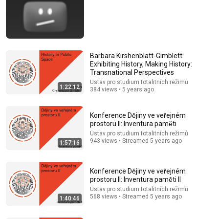
Barbara Kirshenblatt-Gimblett:
Exhibiting History, Making History:
Transnational Perspectives
Ústav pro studium totalitních režimů
1:22:12
28:41
384 views • 5 years ago
Komunistická justice a Babice / Kamil Nedvědický
Konference Dějiny ve veřejném
Ústav pro studium totalitních režimů
•
1.2K views
prostoru II: Inventura paměti
Ústav pro studium totalitních režimů
943 views • Streamed 5 years ago
1:57:16
Konference Dějiny ve veřejném
prostoru II: Inventura paměti II
Ústav pro studium totalitních režimů
568 views • Streamed 5 years ago
1:40:46