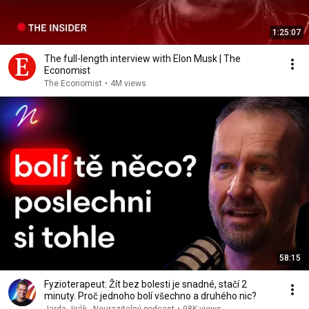
1:25:07
The full-length interview with Elon Musk | The
Economist
The Economist
•
4M views
58:15
Fyzioterapeut: Žít bez bolesti je snadné, stačí 2
minuty. Proč jednoho bolí všechno a druhého nic?