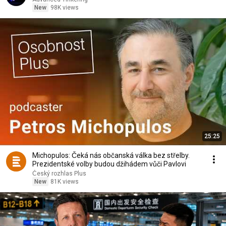
New
98K views
25:25
Michopulos: Čeká nás občanská válka bez střelby.
Prezidentské volby budou džihádem vůči Pavlovi
Český rozhlas Plus
New
81K views