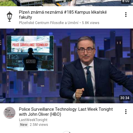
8:00
Plzeň známá neznámá #185 Kampus lékařské
fakulty
Plzeňské Centrum Filosofie a Umění
•
5.8K views
30:34
Police Surveillance Technology: Last Week Tonight
with John Oliver (HBO)
LastWeekTonight
New
2.5M views