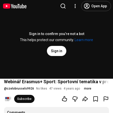
Open App
Sign in to confirm you’re not a bot
This helps protect our community.
Learn more
Sign in
Webinář Erasmus+ Sport: Sportovní tematika v proje
@
czelobrussels9926
No likes
47 views
4 years ago
more
Subscribe
Comments