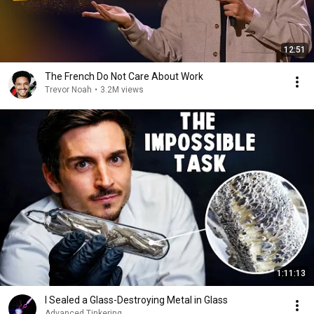
12:51
The French Do Not Care About Work
Trevor Noah
•
3.2M views
1:11:13
I Sealed a Glass-Destroying Metal in Glass
Advanced Tinkering