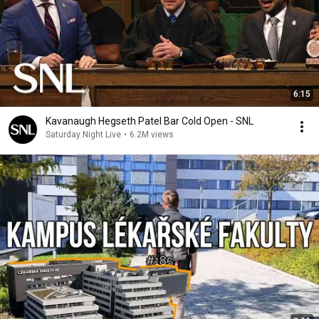
6:15
Kavanaugh Hegseth Patel Bar Cold Open - SNL
Saturday Night Live
•
6.2M views