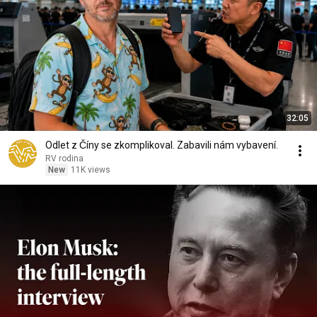
32:05
Odlet z Číny se zkomplikoval. Zabavili nám vybavení.
RV rodina
New
11K views