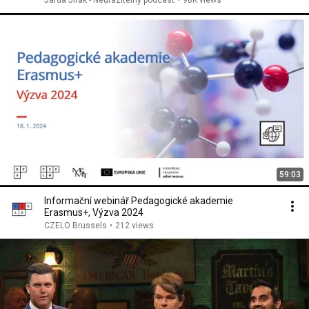
Jarda Jirák - Neurazitelný podcast
•
98K views
59:03
Informační webinář Pedagogické akademie
Erasmus+, Výzva 2024
CZELO Brussels
•
212 views