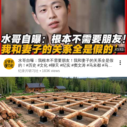
45:43
水哥自曝：我根本不需要朋友！我和妻子的关系全是假
的！#历史 #文化 #聊天 #纪实 #窦文涛 #马未都 #马家
辉 #周轶君 #熱門 #推薦 #香港#林志玲 #蔡康永
纪录片研习社
•
183K views