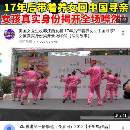
27:28
美国女医生收养江西女婴,17年后带着养女回中国寻亲!
女孩真实身份揭开全场哗然【法制故事】
综艺放映厅
•
608K views
2:41
u3a香港第三齡學苑（長者日）2012【千里馬作品】