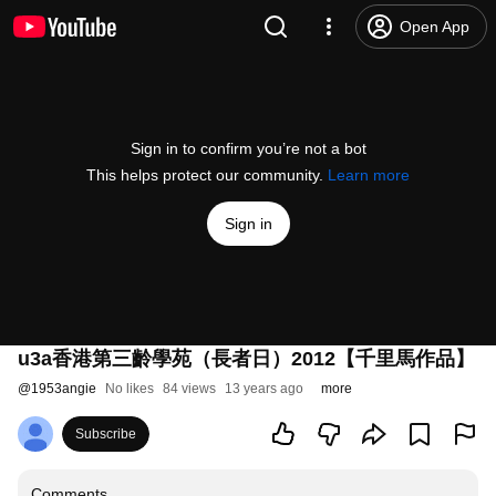
Open App
Sign in to confirm you’re not a bot
This helps protect our community.
Learn more
Sign in
u3a香港第三齡學苑（長者日）2012【千里馬作品】
@
1953angie
No likes
84 views
13 years ago
more
Subscribe
Comments