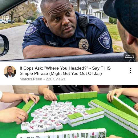
22:13
If Cops Ask: "Where You Headed?" - Say THIS
Simple Phrase (Might Get You Out Of Jail)
Marcus Reed
•
220K views