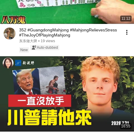
11:12
352 #GuangdongMahjong #MahjongRelievesStress
#TheJoyOfPlayingMahjong
东东做大牌
•
19 views
Auto-dubbed
New
16:55