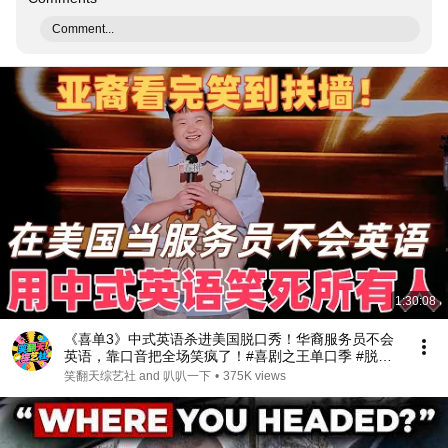
Comment...
1:30:08
《喜单3》中式英语杀进美国脱口秀！华裔服务员不会
英语，靠口音把全场笑疯了！#喜剧之王单口季 #脱口
秀 #搞笑 #喜剧 #funny #综艺
笑翻天综艺社 and 叭叭一下
•
375K views