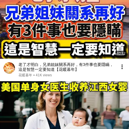
40:42
老了才明白，兄弟姐妹關系再好，有3件事也要隱瞞，
這是智慧一定要知道【花暖暮年】
花暖暮年
•
41K views