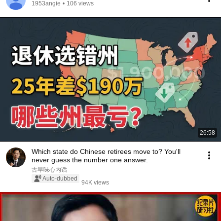
1953angie
•
106 views
26:58
Which state do Chinese retirees move to? You'll
never guess the number one answer.
古早味心内话
Auto-dubbed
94K views