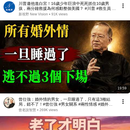
川普邀他進白宮！16歲少年巨浪中死死抓住10歲男
孩，兩分鐘救援為何感動整個美國？ #川普 #救生員 #
美國精神 | 新視野 第2467期 20260731
新視野 New Vision
•
91K views
19:59
曾仕強：婚外情的男女，一旦睡過了，只有這3種結
局，錯不了！#曾仕強 #男女關系 #兩性情感 #婚外情 #
出軌 #婚姻 #現實 #人生感悟 #易經
曾老說智慧
•
269K views