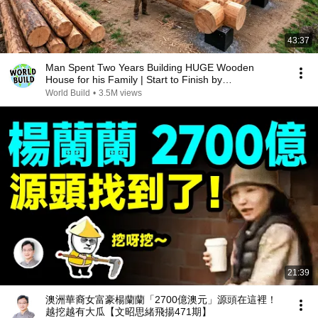
43:37
Man Spent Two Years Building HUGE Wooden
House for his Family | Start to Finish by
@bjornbrenton
World Build
•
3.5M views
21:39
澳洲華裔女富豪楊蘭蘭「2700億澳元」源頭在這裡！
越挖越有大瓜【文昭思緒飛揚471期】