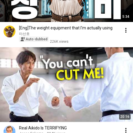
5:34
[Eng]The weight equipment that I'm actually using
마선호
Auto-dubbed
226K views
20:16
Real Aikido Is TERRIFYING