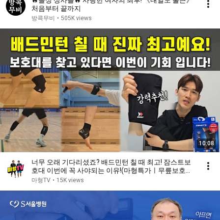
🔥돌싱 상사를🔥 사랑한 여자의 최후! 《내일도 출근》
처음부터 끝까지
방콕무비
•
505K views
10:08
너무 오래 기다리셨죠? 배드민턴 칠 때 최고! 잠스트보
호대 이번에 꼭 사야되는 이유!(마형특가ㅣ무릎보호대
EK-3/JK-2, 엘보밴드, 필르미스타 발목보호대, 종아리
마형TV
•
15K views
카프슬리브)