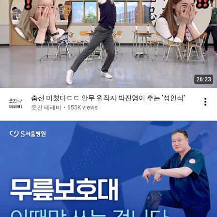
26:23
춤선 미쳤다ㄷㄷ 안무 원작자 박진영이 추는 ′성인식′
웃긴 테레비
•
655K views