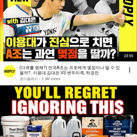
23:55
(다큐를 원해?) 전국A조는 프로에게 몇점이나 딸 수 있
을까? : 이용대 김대은 VS 변두리콕, 하경찬
원더플레이
•
2.4M views