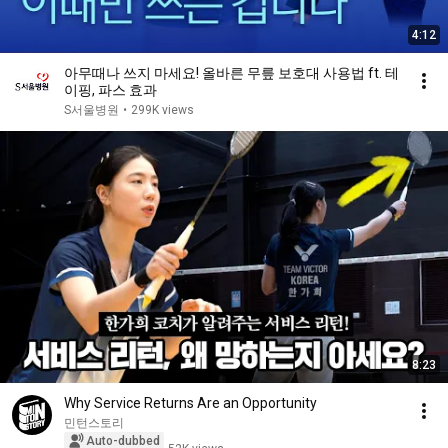
4:12
아무때나 쓰지 마세요! 올바른 무릎 보호대 사용법 ft. 테
이핑, 파스 효과
S서울병원
•
299K views
8:23
Why Service Returns Are an Opportunity
민턴스토리
Auto-dubbed