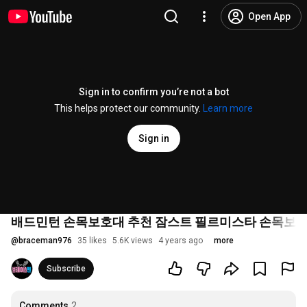
Open App
Sign in to confirm you’re not a bot
This helps protect our community.
Learn more
Sign in
배드민턴 손목보호대 추천 잠스트 필르미스타 손목보호대
@
braceman976
35 likes
5.6K views
4 years ago
more
Subscribe
Comments
2