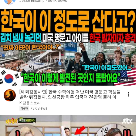
Jesse Enkamp
•
804K views
2:56:06
[해외감동사연] 한국 수학여행 떠난 미국 명문고 학생들
발칵 뒤집혔다, 인천공항 하루 입국객 24만명 몰려 아수
라장!
K-감동스토리
New
78K views