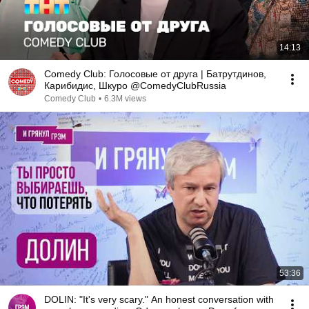
14:13
Comedy Club: Голосовые от друга | Батрутдинов,
Карибидис, Шкуро @ComedyClubRussia
Comedy Club
•
6.3M views
53:36
DOLIN: "It's very scary." An honest conversation with