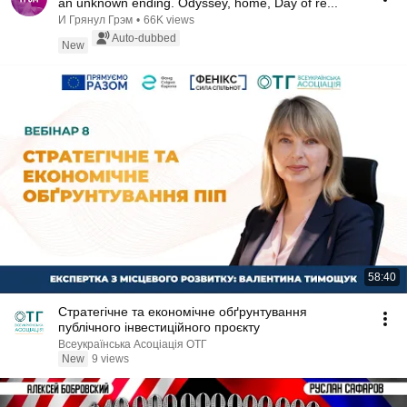
an unknown ending. Odyssey, home, Day of re...
И Грянул Грэм
•
66K views
Auto-dubbed
New
58:40
Стратегічне та економічне обґрунтування
публічного інвестиційного проєкту
Всеукраїнська Асоціація ОТГ
New
9 views