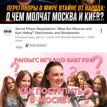
1:18:24
Secret Peace Negotiations: What Are Moscow and
Kyiv Hiding? Shevchenko and Bondarenko
Книжный день Центр × Delib and Максим Шевченко
•
189K
views
Auto-dubbed
New