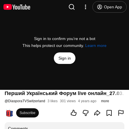
Open App
Sign in to confirm you’re not a bot
This helps protect our community.
Learn more
Sign in
Перший Український Форум live онлайн_27.03.2
@
DiasporaTVSwitzerland
3 likes
301 views
4 years ago
more
Subscribe
Comments