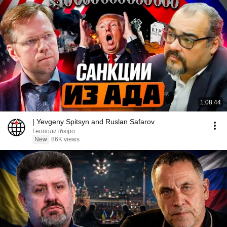
1:08:44
| Yevgeny Spitsyn and Ruslan Safarov
Геополитбюро
New
86K views