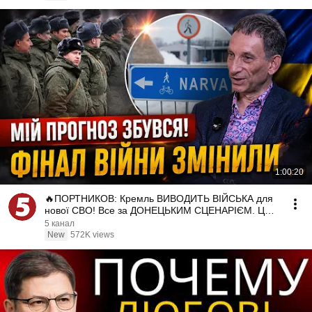
1:00:20
🔥ПОРТНИКОВ: Кремль ВИВОДИТЬ ВІЙСЬКА для
нової СВО! Все за ДОНЕЦЬКИМ СЦЕНАРІЄМ. Це
шанс для УКРАЇНИ
5 канал
New
572K views