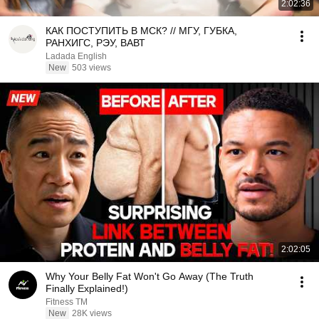
2:02:36
КАК ПОСТУПИТЬ В МСК? // МГУ, ГУБКА,
РАНХИГС, РЭУ, ВАВТ
Ladada English
New
503 views
2:02:05
Why Your Belly Fat Won't Go Away (The Truth
Finally Explained!)
Fitness TM
New
28K views