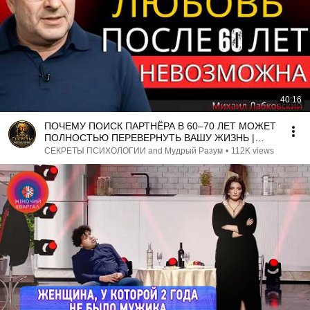
40:16
ПОЧЕМУ ПОИСК ПАРТНЁРА В 60–70 ЛЕТ МОЖЕТ
ПОЛНОСТЬЮ ПЕРЕВЕРНУТЬ ВАШУ ЖИЗНЬ |
МИХАИЛ ЛАБКОВСКИЙ
СЕКРЕТЫ ПСИХОЛОГИИ and Мудрый Разум
•
112K views