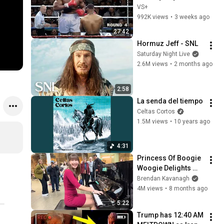
VS+
992K views
•
3 weeks ago
27:42
Hormuz Jeff - SNL
Saturday Night Live
2.6M views
•
2 months ago
2:58
La senda del tiempo
Celtas Cortos
1.5M views
•
10 years ago
4:31
Princess Of Boogie 
Woogie Delights 
Everyone
Brendan Kavanagh
4M views
•
8 months ago
5:22
Trump has 12:40 AM 