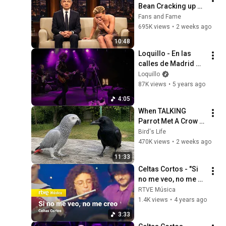
Bean Cracking up 
Celebrities
Fans and Fame
695K views
•
2 weeks ago
10:48
Loquillo - En las 
calles de Madrid 
(Salud y Rock and 
Loquillo
Roll-Las Ventas)
87K views
•
5 years ago
4:05
When TALKING 
Parrot Met A Crow 
😂 Hilarious Birds 
Bird's Life
Video
470K views
•
2 weeks ago
11:33
Celtas Cortos - "Si 
no me veo, no me 
creo" (No te lo 
RTVE Música
pierdas 1991)
1.4K views
•
4 years ago
3:33