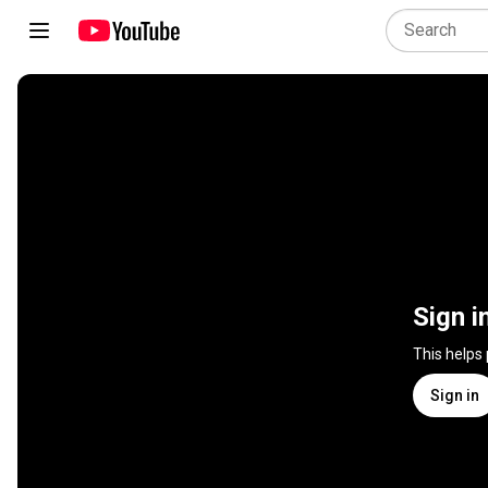
Sign i
This helps
Sign in