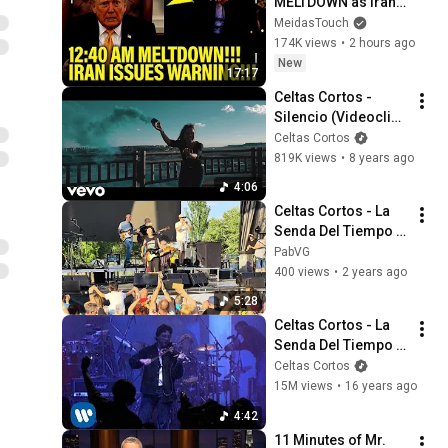
MELTDOWN as Iran 
ISSUES WARNING!!
MeidasTouch
174K views
•
2 hours ago
New
17:17
Celtas Cortos - 
Silencio (Videoclip 
Oficial)
Celtas Cortos
819K views
•
8 years ago
4:06
Celtas Cortos - La 
Senda Del Tiempo - 
Valladolid 2024
PabVG
400 views
•
2 years ago
5:28
Celtas Cortos - La 
Senda Del Tiempo - 
Video directo
Celtas Cortos
15M views
•
16 years ago
4:42
11 Minutes of Mr. 