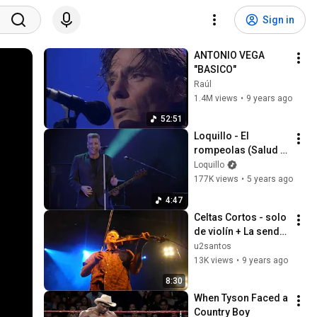
Sign in
ANTONIO VEGA 
"BASICO"
Raúl
1.4M views
•
9 years ago
52:51
Loquillo - El 
rompeolas (Salud y 
Rock and Roll-Las 
Loquillo
Ventas)
177K views
•
5 years ago
4:47
Celtas Cortos - solo 
de violín + La senda 
del tiempo - 2017-
u2santos
04-20 Madrid (Joy 
13K views
•
9 years ago
Eslava)
8:30
When Tyson Faced a 
Country Boy