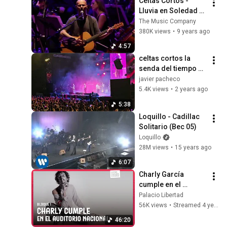
Celtas Cortos - 
Lluvia en Soledad - 
(In Crescendo - 
The Music Company
Directo con la 
380K views
•
9 years ago
OSPA)
4:57
celtas cortos la 
senda del tiempo 20 
de abril de 2024 
javier pacheco
palacio vistalege
5.4K views
•
2 years ago
5:38
Loquillo - Cadillac 
Solitario (Bec 05)
Loquillo
28M views
•
15 years ago
6:07
Charly García 
cumple en el 
Auditorio Nacional | 
Palacio Libertad
Bloque 1
56K views
•
Streamed 4 years ago
46:20