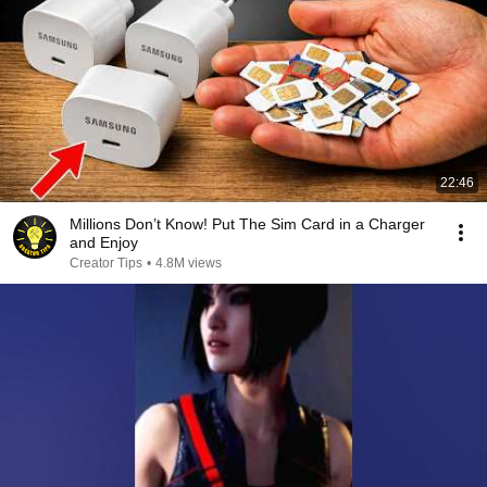
22:46
Millions Don’t Know! Put The Sim Card in a Charger
and Enjoy
Creator Tips
•
4.8M views