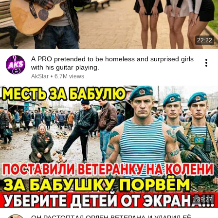
22:22
A PRO pretended to be homeless and surprised girls
with his guitar playing.
AkStar
•
6.7M views
1:39:27