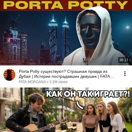
36:17
Porta Potty существуют? Страшная правда из
Дубая | Истории пострадавших девушек | FATA
MORGANA
FATA MORGANA
•
2.2M views