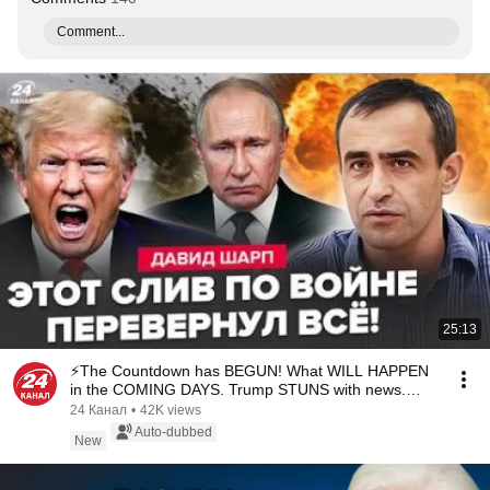
Comment...
25:13
⚡️The Countdown has BEGUN! What WILL HAPPEN
in the COMING DAYS. Trump STUNS with news.
Putin requ...
24 Канал
•
42K views
Auto-dubbed
New