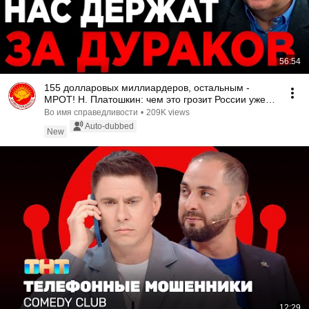
56:54
155 долларовых миллиардеров, остальным -
МРОТ! Н. Платошкин: чем это грозит России уже
завтра!
Во имя справедливости
•
209K views
Auto-dubbed
New
12:29