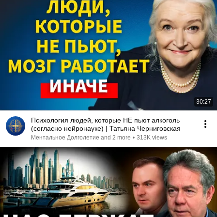
30:27
Психология людей, которые НЕ пьют алкоголь
(согласно нейронауке) | Татьяна Черниговская
Ментальное Долголетие and 2 more
•
313K views