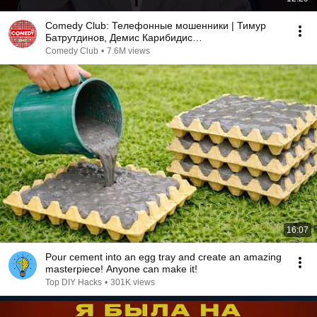
Comedy Club: Телефонные мошенники | Тимур
Батрутдинов, Демис Карибидис
@ComedyClubRussia
Comedy Club
•
7.6M views
16:07
Pour cement into an egg tray and create an amazing
masterpiece! Anyone can make it!
Top DIY Hacks
•
301K views