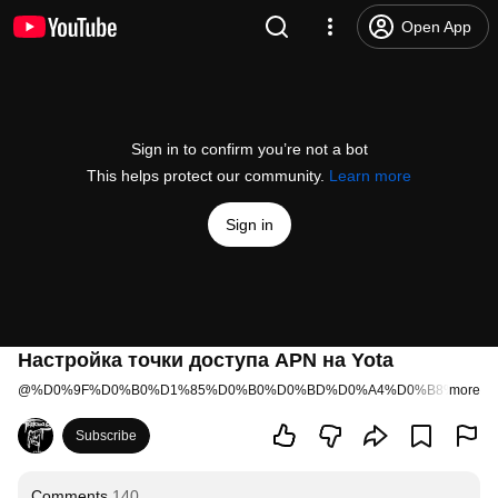
Open App
Sign in to confirm you’re not a bot
This helps protect our community.
Learn more
Sign in
Настройка точки доступа АРN на Yota
@
%D0%9F%D0%B0%D1%85%D0%B0%D0%BD%D0%A4%D0%B8%D0%B
more
Subscribe
Comments
140