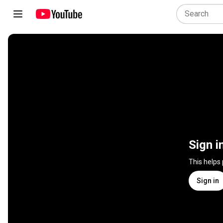
Sign i
This helps
Sign in