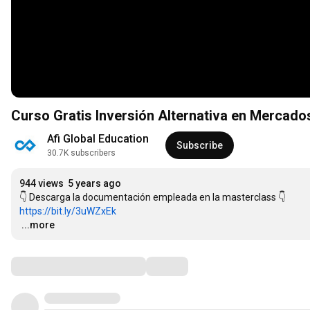
Curso Gratis Inversión Alternativa en Mercados
Afi Global Education
Subscribe
30.7K subscribers
944 views
5 years ago
https://bit.ly/3uWZxEk
…
...more
Comments