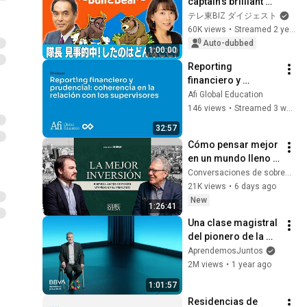
captain's brilliant 
prediction?" [Friday 
テレ東BIZ ダイジェスト
3pm Market Live 
60K views
•
Streamed 2 years ago
~Bull and Bear~] 
Auto-dubbed
1:00:00
(November...
Reporting 
financiero y 
prudencial: 
Afi Global Education
coherencia en la 
146 views
•
Streamed 3 weeks ago
relación con los 
32:57
supervisores
Cómo pensar mejor 
en un mundo lleno 
de información
Conversaciones de sobremesa and GBM
21K views
•
6 days ago
New
1:26:41
Una clase magistral 
del pionero de la 
inteligencia artificial 
AprendemosJuntos
| Jürgen 
2M views
•
1 year ago
Schmidhuber
1:01:57
Residencias de 