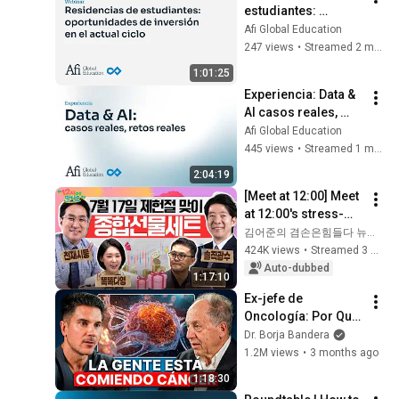
estudiantes: 
oportunidades de 
Afi Global Education
inversión en el 
247 views
•
Streamed 2 months ago
actual ciclo
1:01:25
Experiencia: Data & 
AI casos reales, 
retos reales
Afi Global Education
445 views
•
Streamed 1 month ago
2:04:19
[Meet at 12:00] Meet 
at 12:00's stress-
relief set to comfort 
김어준의 겸손은힘들다 뉴스공장
national investors in 
424K views
•
Streamed 3 weeks ago
a rapidly chan...
Auto-dubbed
1:17:10
Ex-jefe de 
Oncología: Por Qué 
España Tiene Tantos 
Dr. Borja Bandera
Casos de Cáncer (la 
1.2M views
•
3 months ago
respuesta, en tu 
1:18:30
plato)