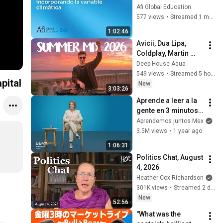
incorporando la 
Afi Global Education
variable climática
577 views
•
Streamed 1 month ago
1:02:46
Avicii, Dua Lipa, 
Coldplay, Martin 
Garrix & Kygo, The 
Deep House Aqua
Chainsmokers Style 
549 views
•
Streamed 5 hours ago
pital
- SUMMER DEEP 
New
3:03:26
HOUSE Mix
Aprende a leer a la 
gente en 3 minutos | 
Bárbara Tijerina, 
Aprendemos juntos Mex
experta en 
3.5M views
•
1 year ago
comunicación no 
1:06:31
verbal
Politics Chat, August 
4, 2026
Heather Cox Richardson
301K views
•
Streamed 2 days ago
New
52:56
"What was the 