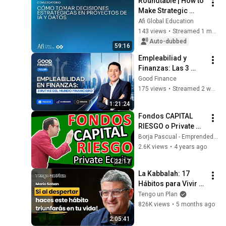
Roundtable | How to 
Make Strategic 
Decisions in AI and 
Afi Global Education
Data Projects
143 views
•
Streamed 1 month ago
Auto-dubbed
59:16
Empleabiliad y 
Finanzas: Las 3 
rutas del mundo 
Good Finance
financiero | Taller en 
175 views
•
Streamed 2 weeks ago
vivo
1:21:24
Fondos CAPITAL 
RIESGO o Private 
Equity, qué son?,  
Borja Pascual - Emprendedores
tipos, financiación 
2.6K views
•
4 years ago
para 
22:17
EMPRENDEDORES y 
La Kabbalah: 17 
PYMES
Hábitos para Vivir 
con Abundancia: 
Tengo un Plan
Propósito, 
826K views
•
5 months ago
Relaciones, Dinero 
2:05:41
(Mario Sabán)