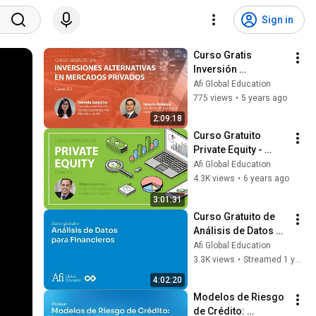
Sign in
Curso Gratis 
Inversión 
Alternativa en 
Afi Global Education
Mercados Privados 
775 views
•
5 years ago
- Clase 3/3 Tipos de 
2:09:18
fondos
Curso Gratuito 
Private Equity - 
Clase 2/2
Afi Global Education
4.3K views
•
6 years ago
3:01:31
Curso Gratuito de 
Análisis de Datos 
para Financieros
Afi Global Education
3.3K views
•
Streamed 1 year ago
4:02:20
Modelos de Riesgo 
de Crédito: 