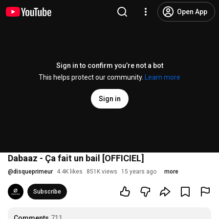
Open App
Sign in to confirm you’re not a bot
This helps protect our community.
Learn more
Sign in
Dabaaz - Ça fait un bail [OFFICIEL]
@
disqueprimeur
4.4K likes
851K views
15 years ago
more
Subscribe
Comments
711