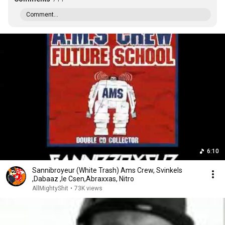
Comment...
6:10
Sannibroyeur (White Trash) Ams Crew, Svinkels
,Dabaaz ,le Csen,Abraxxas, Nitro
AllMightyShit
•
73K views