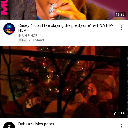
19:35
Casey: "I don't like playing the pretty one" 🔥 | INA HIP-
HOP
INA HIP-HOP
New
23K views
3:14
Dabaaz - Mes potes