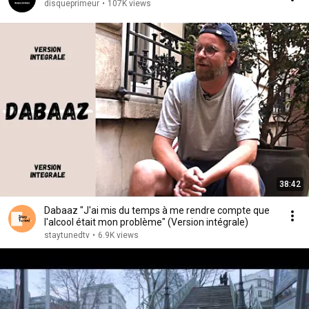
disqueprimeur
•
107K views
38:42
Dabaaz "J'ai mis du temps à me rendre compte que
l'alcool était mon problème" (Version intégrale)
staytunedtv
•
6.9K views