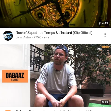
4:43
Rockin' Squat - Le Temps & L'Instant (Clip Officiel)
Livin' Astro
•
775K views
9:19