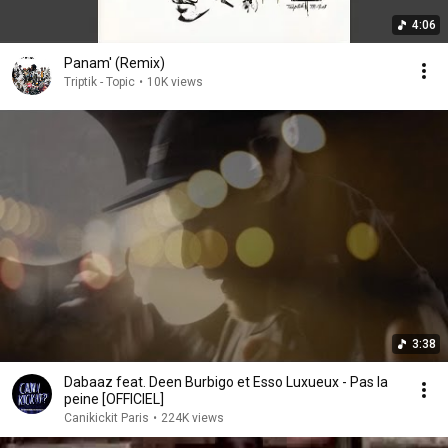
4:06
Panam' (Remix)
Triptik - Topic
•
10K views
3:38
Dabaaz feat. Deen Burbigo et Esso Luxueux - Pas la
peine [OFFICIEL]
Canikickit Paris
•
224K views