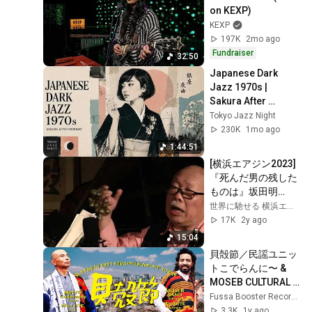
on KEXP)
KEXP
197K
2mo ago
Fundraiser
32:50
Japanese Dark 
Jazz 1970s | 
Sakura After 
Midnight
Tokyo Jazz Night
230K
1mo ago
1:44:51
[横浜エアジン2023] 
『死んだ男の残した
ものは』坂田明
(sax/朗詠)栗田妙子
世界に馳せる 横浜エアジンの貴重なライブ動画 Live in Yokohama JAPAN
(p)水谷浩章(b) 『水
17K
2y ago
晶の詠』12th Okt.
15:04
貝殻節／民謡ユニッ
トこでらんに〜 & 
MOSEB CULTURAL 
BAND（日本×エチオ
Fussa Booster Records
ピア民謡交換プロジ
3.3K
1y ago