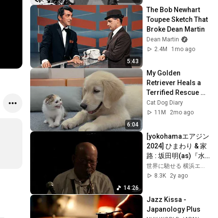
The Bob Newhart 
Toupee Sketch That 
Broke Dean Martin
Dean Martin
2.4M
1mo ago
5:43
My Golden 
Retriever Heals a 
Terrified Rescue 
Kitten in Just 3 
Cat Dog Diary
Meetings!
11M
2mo ago
6:04
[yokohamaエアジン
2024] ひまわり & 家
路 : 坂田明(as)『水
晶の歌』栗田妙子(p)
世界に馳せる 横浜エアジンの貴重なライブ動画 Live in Yokohama JAPAN
水谷浩章(b)  
8.3K
2y ago
(2024.07.17)
14:26
Jazz Kissa - 
Japanology Plus