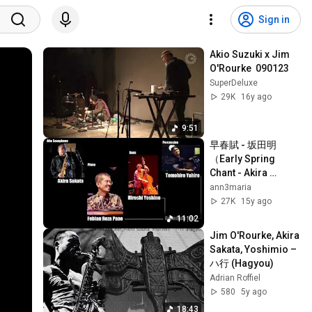
Sign in
Akio Suzuki x Jim 
O'Rourke  090123
SuperDeluxe
29K
16y ago
9:51
早春賦 - 坂田明　
（Early Spring 
Chant - Akira 
Sakata）
ann3maria
27K
15y ago
11:02
Jim O'Rourke, Akira 
Sakata, Yoshimio ‎– 
ハ行 (Hagyou)
Adrian Roffiel
580
5y ago
18:43