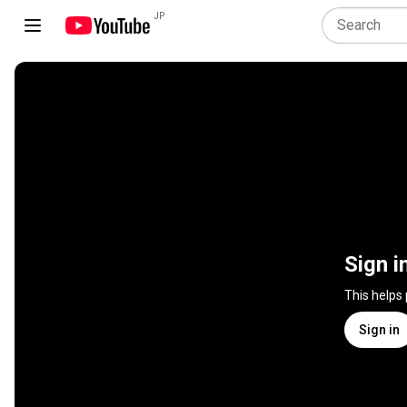
JP
Sign i
This helps
Sign in