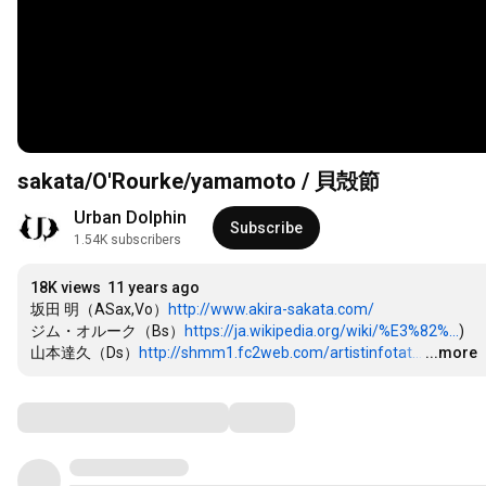
sakata/O'Rourke/yamamoto / 貝殻節
Urban Dolphin
Subscribe
1.54K subscribers
18K views
11 years ago
坂田 明（ASax,Vo）
http://www.akira-sakata.com/
ジム・オルーク（Bs）
https://ja.wikipedia.org/wiki/%E3%82%...
)

山本達久（Ds）
http://shmm1.fc2web.com/artistinfotat...
…
...more
Comments