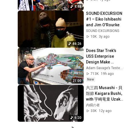
ェクト2024)
4:48
SOUND EXCURSION 
#1 – Eiko Ishibashi 
and Jim O'Rourke
SOUND EXCURSIONS
10K
3y ago
46:26
Does Star Trek's 
USS Enterprise 
Design Make 
Sense?
Adam Savage’s Tested
713K
19h ago
New
21:00
六三四 Musashi - 貝
殻節 Kaigara Bushi, 
with 宇崎竜童 Uzaki 
Ryudo
内瞯の者
33K
12y ago
6:20