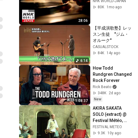
NHK WORLD-JAPAN
80K
1mo ago
28:06
【平成演歌塾】レッ
スン生徒　"ジム・
オルーク"
CASUALSTOCK
84K
14y ago
6:14
How Todd 
Rundgren Changed 
Rock Forever
Rick Beato
348K
2d ago
New
1:08:37
AKIRA SAKATA 
SOLO (extract) @ 
Festival Météo, 
Mulhouse, 2015
FESTIVAL METEO
9.3K
10y ago