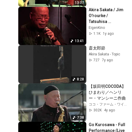
13:07
Akira Sakata / Jim 
O'rourke / 
Tatsuhisa 
Yamamoto 
EigenKino
"Saitarabushi" @ 
1.1K
1y ago
Shinjuku Pit Inn 
13:41
(2015)
斎太郎節
Akira Sakata - Topic
727
7y ago
8:28
【坂田明COCODA】
ひまわり／ヘンリ
ー・マンシーニ作曲
ココ・ファーム・ワイナリー公式チャンネル
302K
4y ago
7:38
Go Kurosawa - Full 
Performance (Live 