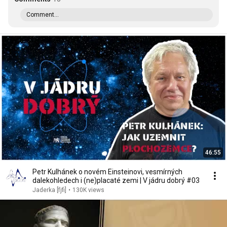
Comment...
46:55
Petr Kulhánek o novém Einsteinovi, vesmírných
dalekohledech i (ne)placaté zemi | V jádru dobrý #03
Jaderka [fjfi]
•
130K views