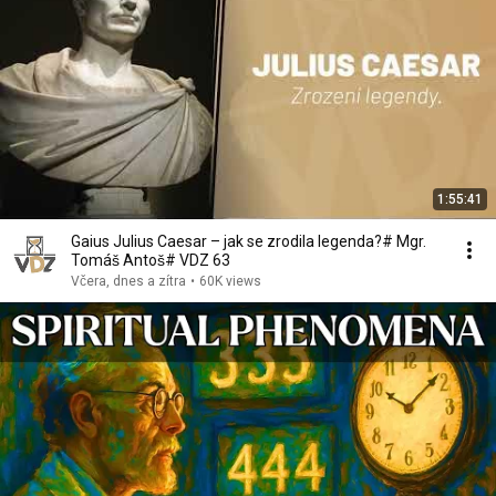
1:55:41
Gaius Julius Caesar – jak se zrodila legenda?# Mgr.
Tomáš Antoš# VDZ 63
Včera, dnes a zítra
•
60K views