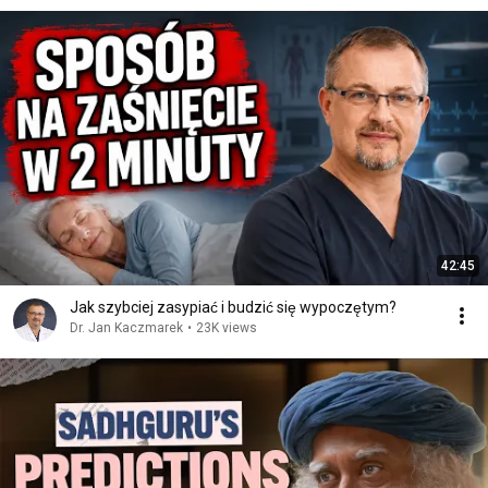
42:45
Jak szybciej zasypiać i budzić się wypoczętym?
Dr. Jan Kaczmarek
•
23K views