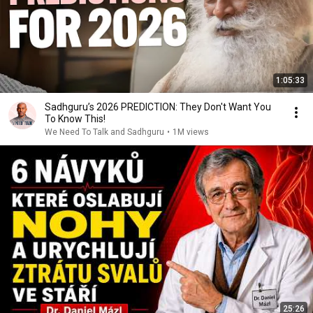
1:05:33
Sadhguru’s 2026 PREDICTION: They Don't Want You
To Know This!
We Need To Talk and Sadhguru
•
1M views
25:26