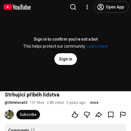
Open App
Sign in to confirm you’re not a bot
This helps protect our community.
Learn more
Sign in
Strhující příběh lidstva
@
30Helena03
137 likes
2.8K views
3 years ago
more
Subscribe
Comments
15