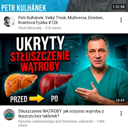
1:21:08
Petr Kulhánek: Velký Třesk, Multiverse, Einstein,
Kvantová Fyzika #126
Pavel Mirovský
•
51K views
24:43
Stłuszczenie WĄTROBY: jak oczyścić wątrobę z
tłuszczu bez tabletek?
Dyżurka Laskowskiego and Stanisław Jakowski
•
146K
views