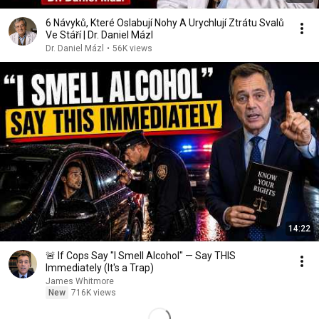
6 Návyků, Které Oslabují Nohy A Urychlují Ztrátu Svalů
Ve Stáří | Dr. Daniel Mázl
Dr. Daniel Mázl
•
56K views
14:22
🚨 If Cops Say "I Smell Alcohol" — Say THIS
Immediately (It's a Trap)
James Whitmore
New
716K views