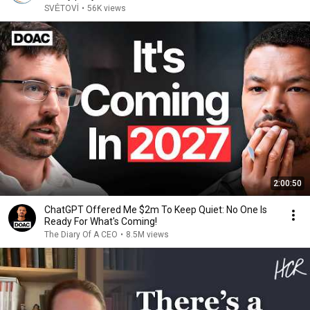
SVĚTOVÍ
•
56K views
2:00:50
ChatGPT Offered Me $2m To Keep Quiet: No One Is
Ready For What's Coming!
The Diary Of A CEO
•
8.5M views