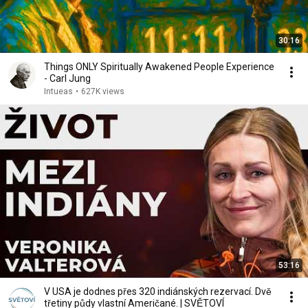
30:16
Things ONLY Spiritually Awakened People Experience
- Carl Jung
Intueas
•
627K views
53:16
V USA je dodnes přes 320 indiánských rezervací. Dvě
třetiny půdy vlastní Američané. | SVĚTOVÍ