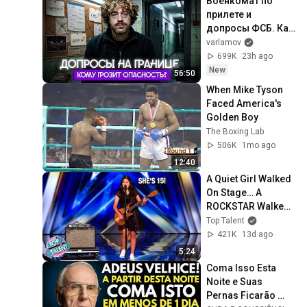
Военкомат по 
прилете и 
допросы ФСБ. Как 
проверяют на 
varlamov
границе? | Советы 
699K
23h ago
при возвращении 
New
56:50
в Россию
When Mike Tyson 
Faced America's 
Golden Boy
The Boxing Lab
506K
1mo ago
12:40
A Quiet Girl Walked 
On Stage… A 
ROCKSTAR Walked 
Off!
Top Talent
421K
13d ago
5:24
Coma Isso Esta 
Noite e Suas 
Pernas Ficarão 