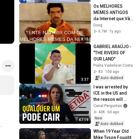
Os MELHORES 
MEMES ANTIGOS 
da Internet que Vão 
te Fazer PERDER o 
Doug
Fôlego de Tanto 
6.7M
7y ago
Rir! #1
8:15
GABRIEL ARAÚJO - 
"THE RIVERS OF 
OUR LAND"
Poeta Vadeilson Costa
83
10d ago
Auto-dubbed
3:37
I was arrested by 
ICE in the US and 
the reason will 
shock you
Canal Perguntas
43K
6d ago
New
47:19
Auto-dubbed
When 19 Year Old 
Mike Tyson Fought 