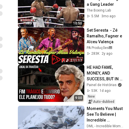
a Gang Leader
The Boxing Lab
5.5M
3mo ago
10:50
Set Seresta  - Zé 
Ramalho, Fagner e 
Alceu Valença
PA Produções🎹
283K
2y ago
2:11:17
HE HAD FAME, 
MONEY, AND 
SUCCESS, BUT IN 
THE END, HE 
Painel de Histórias
WANTED TO LEAVE 
53K
1d ago
IN SOLITUDE
New
9:00
Auto-dubbed
Moments You Must 
See To Believe | 
Incredible 
Moments #10
DML - Incredible Moments