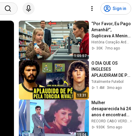
Sign in
“Por Favor, Eu Pago 
Amanhã!”, 
Suplicava A Menina 
Pobre — Sem Saber 
História Coração Ardente
Que Um Milionário 
30K
7mo ago
Ouvia Tudo...
1:05:57
O DIA QUE OS 
INGLESES 
APLAUDIRAM DE PÉ 
A ATUAÇÃO DA 
Totalmente Futebol
SELEÇÃO 
1.4M
3mo ago
BRASILEIRA EM 
13:31
LONDRES!
Mulher 
desaparecida há 24 
anos é encontrada 
viva nos Estados 
RECORD CABO VERDE
Unidos
930K
5mo ago
15:04