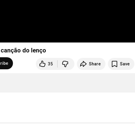
canção do lenço
ribe
35
Share
Save