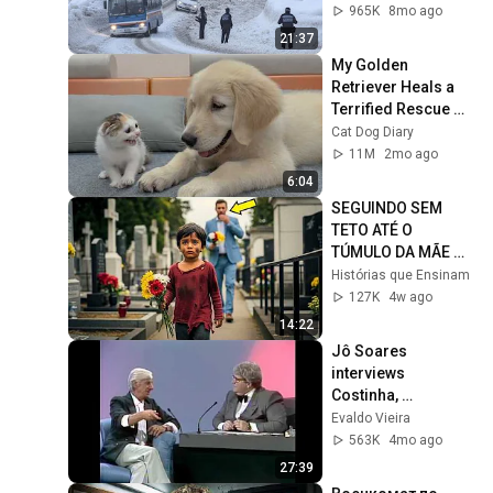
965K
8mo ago
21:37
My Golden 
Retriever Heals a 
Terrified Rescue 
Kitten in Just 3 
Cat Dog Diary
Meetings!
11M
2mo ago
6:04
SEGUINDO SEM 
TETO ATÉ O 
TÚMULO DA MÃE 
EM SEGREDO    
Histórias que Ensinam
MILIONÁRIO 
127K
4w ago
DESCOBRIU ALGO 
14:22
IMPOSSÍVEL DE IG
Jô Soares 
interviews 
Costinha, 
September 19, 1989
Evaldo Vieira
563K
4mo ago
27:39