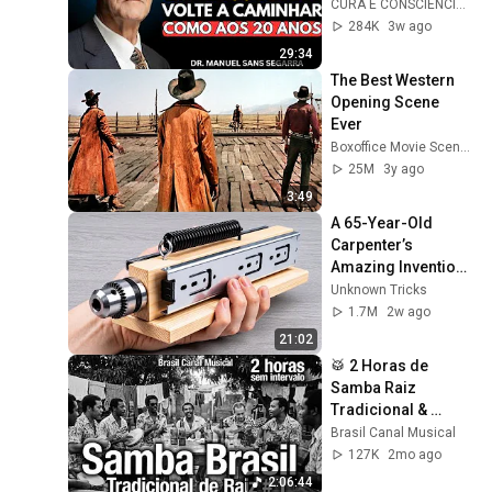
Mais Fortes 
CURA E CONSCIÊNCIA 🇧🇷
Mesmo com 90 
284K
3w ago
Anos :Dr. Manuel 
29:34
Sans
The Best Western 
Opening Scene 
Ever
Boxoffice Movie Scenes
25M
3y ago
3:49
A 65-Year-Old 
Carpenter’s 
Amazing Invention 
That Billions of 
Unknown Tricks
Engineers Don’t 
1.7M
2w ago
Know About!
21:02
🥁 2 Horas de 
Samba Raiz 
Tradicional & 
Batucada | As 
Brasil Canal Musical
Melhores | Sem 
127K
2mo ago
intervalo | Brasil 
2:06:44