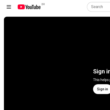
BR
Sign i
This helps
Sign in