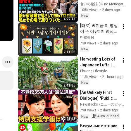
には知的障害だと告
老いの物語 (Oi no Monogatari)
げられた。家族全員
105K views
•
2 days ago
が諦めかけたその
New
2:06:27
時、娘が家政婦を指
[타로] 🚨지금 이 영상
さして初めて口を開
이 뜬 이유❗️ 이 영상이 
き、私はその場で凍
나타났다면 제발 그냥 
타로혜윰
りついた――
넘기지 마세요⚠️ 
73K views
•
2 days ago
(feat.이 메시지 무시
New
2:11:08
하지 마세요🧿절대 우
Harvesting Lots of 
연이 아닙니다🚫금전•
Japanese Luffa | 
일•학업•관계까지 몽
Taking Fresh Luffa 
Phuong Lifestyle
땅💥)
to the Countryside 
113K views
•
21 hours ago
Market
New
2:41:35
[An Unlikely First 
Dialogue] "Public 
School vs. Free 
NewsPicks /ニューズピックス
School": Opposing 
79K views
•
2 days ago
Reformers Clash / 
Auto-dubbed
New
21:18
Strategi...
Безумные истории 