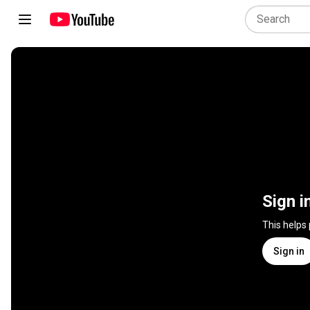
Sign i
This helps
Sign in