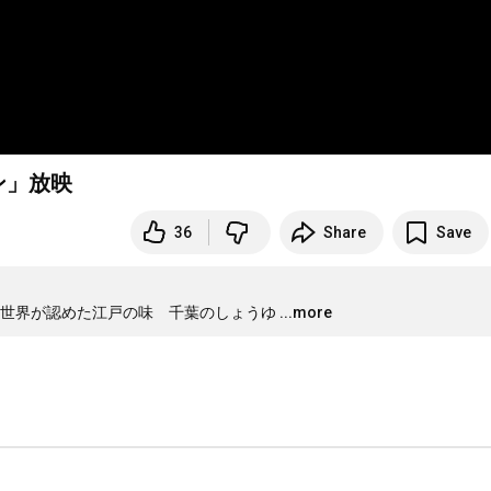
ン」放映
36
Share
Save
た、世界が認めた江戸の味　千葉のしょうゆ
...more