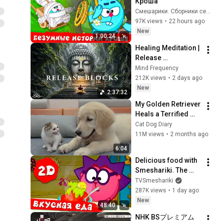
Кроша
Смешарики. Сборники серий
97K views
•
22 hours ago
New
1:00:24
Healing Meditation | 
Release 
Subconscious 
Mind Frequency
Blocks, Cleanse 
212K views
•
2 days ago
Negative Energy & 
New
2:37:32
Restore Inner Peace
My Golden Retriever 
Heals a Terrified 
Rescue Kitten in 
Cat Dog Diary
Just 3 Meetings!
11M views
•
2 months ago
6:04
Delicious food with 
Smeshariki. The 
best episodes - 
TVSmeshariki
Smeshariki 2D. 
287K views
•
1 day ago
Collection 2026
New
48:40
NHK BSプレミアム 