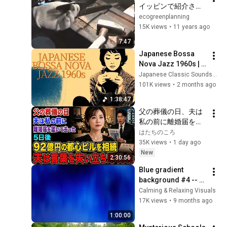
イッピンで紹介され
ました。2015年3月
ecogreenplanning
10日OA
15K views
•
11 years ago
7:47
Japanese Bossa 
Nova Jazz 1960s | 
Two Sugars, No 
Japanese Classic Soundscapes
Hurry
101K views
•
2 months ago
1:38:47
父の葬儀の日、夫は
私の前に離婚届を置
いて去った――5日
はたちのころ
後、私が92億円の都
35K views
•
1 day ago
心ビルを相続したと
New
2:30:56
知った夫は、言葉を
Blue gradient 
失い立ち尽くした。
background #4 -- 
screensaver, mood 
Calming & Relaxing Visuals
lighting, ambiance, 
17K views
•
9 months ago
TV art, focus, study
1:00:00