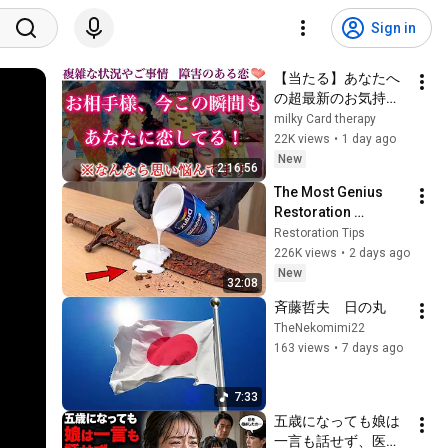
Sign in
【当たる】あなたへ
の超最新のお気持ち
が想像の100倍リア
milky Card therapy
ルでした。
22K views
•
1 day ago
New
2:16:56
The Most Genius 
Restoration 
Methods! Pour paint 
Restoration Tips
onto old rusty 
226K views
•
2 days ago
sword You'll be 
New
32:08
surprised the 
斉藤哲夫　日の丸
results
TheNekomimi22
163 views
•
7 days ago
7:33
五歳になっても娘は
一言も話せず、医師