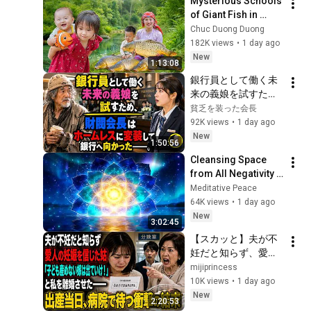
Mysterious Schools 
of Giant Fish in 
Pristine Wild Ponds 
Chuc Duong Duong
| Fishing with Chuc 
182K views
•
1 day ago
Duong and Her 
New
1:13:08
Children
銀行員として働く未
来の義娘を試すた
め、億万長者の財閥
貧乏を装った会長
会長はホームレスの
92K views
•
1 day ago
ような格好に身をや
New
1:50:56
つし、銀行へ向かっ
Cleansing Space 
た――。
from All Negativity - 
Deep Energy 
Meditative Peace
Clearing and 
64K views
•
1 day ago
Protection - 417Hz
New
3:02:45
【スカッと】夫が不
妊だと知らず、愛人
の妊娠を信じた姑。
mijiprincess
「子どもを産めない
10K views
•
1 day ago
嫁は出て行け！」と
New
2:20:53
私を離婚させた――