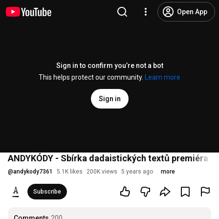
Open App
Sign in to confirm you’re not a bot
This helps protect our community.
Learn more
Sign in
ANDYKÓDY - Sbírka dadaistických textů premiéra B
@
andykody7361
5.1K likes
200K views
5 years ago
more
Subscribe
Comments
200