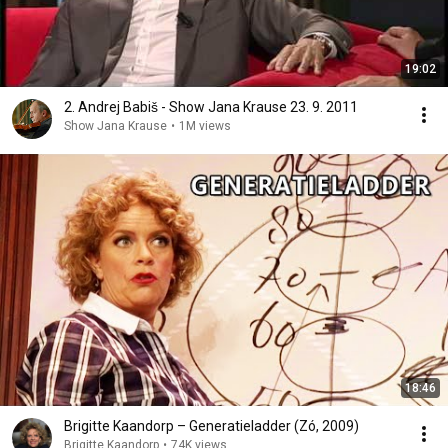
19:02
2. Andrej Babiš - Show Jana Krause 23. 9. 2011
Show Jana Krause
•
1M views
18:46
Brigitte Kaandorp – Generatieladder (Zó, 2009)
Brigitte Kaandorp
•
74K views