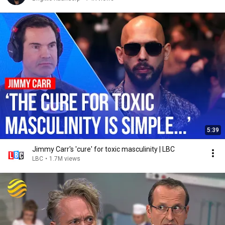
5:39
Jimmy Carr's 'cure' for toxic masculinity | LBC
LBC
•
1.7M views