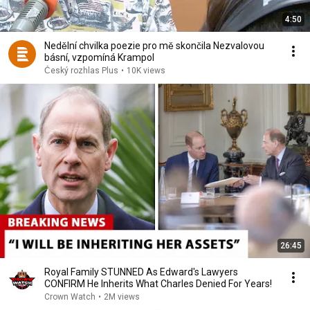
4:50
Nedělní chvilka poezie pro mě skončila Nezvalovou
básní, vzpomíná Krampol
Český rozhlas Plus
•
10K views
26:45
Royal Family STUNNED As Edward's Lawyers
CONFIRM He Inherits What Charles Denied For Years!
Crown Watch
•
2M views