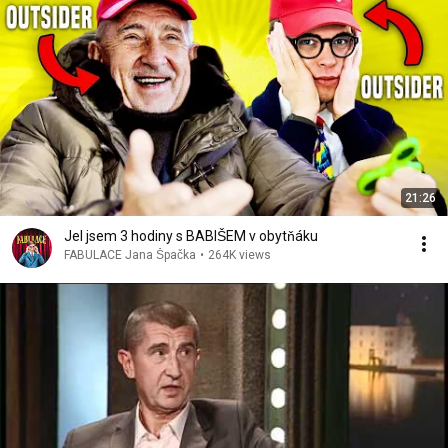
21:26
Jel jsem 3 hodiny s BABIŠEM v obytňáku
FABULACE Jana Špačka
•
264K views