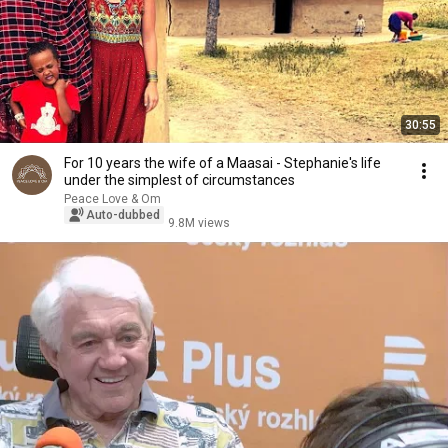
30:55
For 10 years the wife of a Maasai - Stephanie's life
under the simplest of circumstances
Peace Love & Om
Auto-dubbed
9.8M views