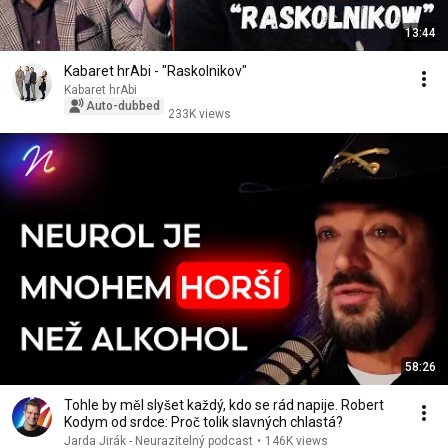
13:44
Kabaret hrAbi - "Raskolnikov"
Kabaret hrAbi
Auto-dubbed
233K views
58:26
Tohle by měl slyšet každý, kdo se rád napije. Robert
Kodym od srdce: Proč tolik slavných chlastá?
Jarda Jirák - Neurazitelný podcast
•
146K views