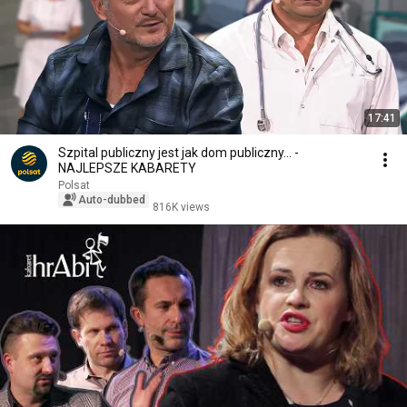
17:41
Szpital publiczny jest jak dom publiczny... -
NAJLEPSZE KABARETY
Polsat
Auto-dubbed
816K views