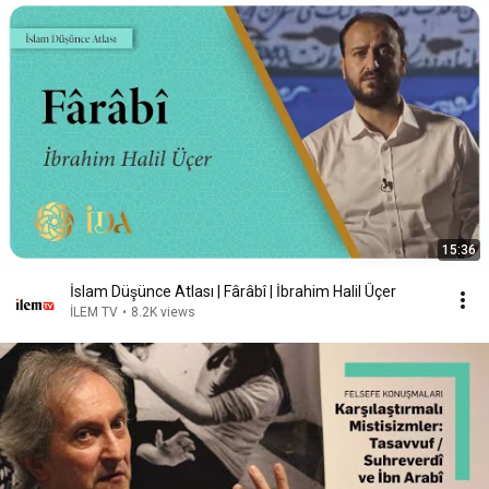
15:36
İslam Düşünce Atlası | Fârâbî | İbrahim Halil Üçer
İLEM TV
•
8.2K views