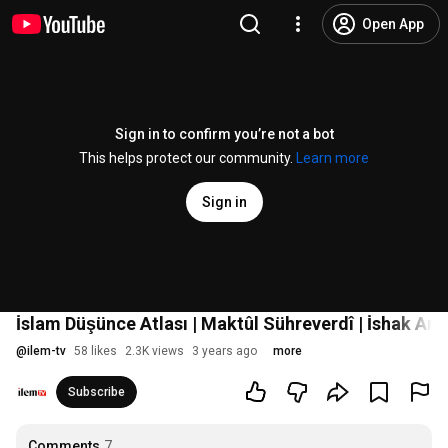
Open App
Sign in to confirm you’re not a bot
This helps protect our community.
Learn more
Sign in
İslam Düşünce Atlası | Maktûl Sühreverdî | İshak Ars
@
ilem-tv
58 likes
2.3K views
3 years ago
more
Subscribe
Comments
7