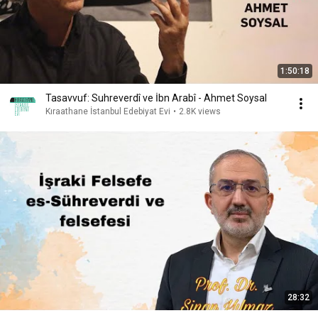
1:50:18
Tasavvuf: Suhreverdî ve İbn Arabî - Ahmet Soysal
Kıraathane İstanbul Edebiyat Evi
•
2.8K views
28:32