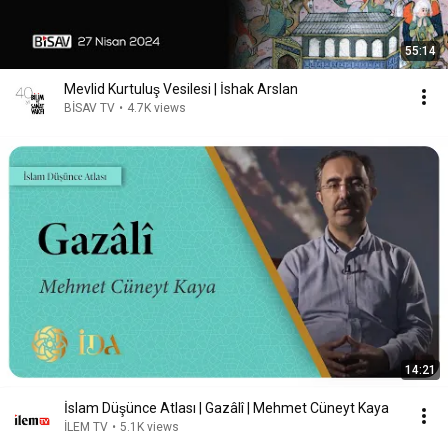
55:14
Mevlid Kurtuluş Vesilesi | İshak Arslan
BİSAV TV
•
4.7K views
14:21
İslam Düşünce Atlası | Gazâlî | Mehmet Cüneyt Kaya
İLEM TV
•
5.1K views