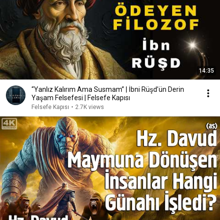
14:35
“Yanlız Kalırım Ama Susmam” | İbni Rüşd’ün Derin
Yaşam Felsefesi | Felsefe Kapısı
Felsefe Kapısı
•
2.7K views