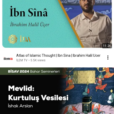
11:26
Atlas of Islamic Thought | Ibn Sina | Ibrahim Halil Ucer
İLEM TV
•
5.5K views