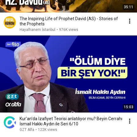
35:11
The Inspiring Life of Prophet David (AS) - Stories of
the Prophets
Hayalhanem İstanbul
•
976K views
15:03
Kur'an'da İzafiyet Teorisi anlatılıyor mu? Beyin Cerrahı
İsmail Hakkı Aydın ile Seri 6/10
GZT Alfa
•
122K views