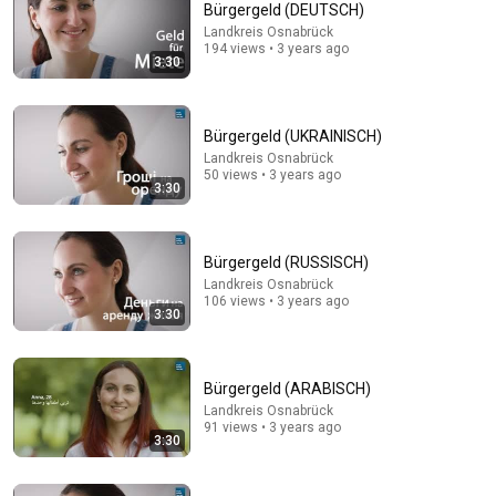
Bürgergeld (DEUTSCH)
Comments are turned off. 
Learn more
Landkreis Osnabrück
194 views • 3 years ago
3:30
Bürgergeld (UKRAINISCH)
Landkreis Osnabrück
50 views • 3 years ago
3:30
Bürgergeld (RUSSISCH)
Landkreis Osnabrück
106 views • 3 years ago
3:30
26:18
Doctor Explains: 9 Common Medications That May
Increase Dementia Risk
Bürgergeld (ARABISCH)
William Health Insights
•
371K views
Landkreis Osnabrück
91 views • 3 years ago
3:30