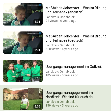
MaßArbeit Jobcenter – Was ist Bildung
und Teilhabe? (englisch)
Landkreis Osnabrück
94 views • 6 years ago
3:31
MaßArbeit Jobcenter – Was ist Bildung
25:18
und Teilhabe? (deutsch)
Landkreis Osnabrück
What a Stroke Looks Like the Day Before It Hits Early
518 views • 6 years ago
Warning Signs You Should Never Ignore
3:31
Vitality After 60 and Jim Rohn Seminar
•
393K views
Übergangsmanagement im Ostkreis
Landkreis Osnabrück
105 views • 5 years ago
1:05
Übergangsmanagegement im
Nordkreis: Wir sind für euch da
Landkreis Osnabrück
150 views • 5 years ago
5:09