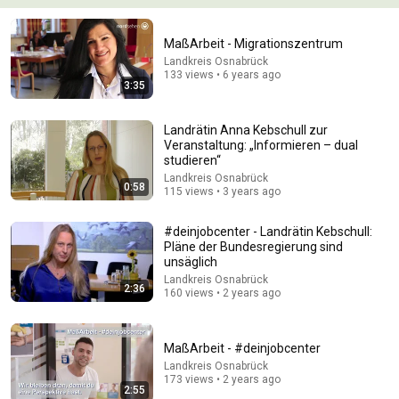
8:17
MaßArbeit - Migrationszentrum
Osnabrück 6.05.2025 in 4K – Innenstadt &
Landkreis Osnabrück
Einkaufspassage
133 views • 6 years ago
3:35
Straßenleben.
•
5.5K views
Landrätin Anna Kebschull zur
Veranstaltung: „Informieren – dual
studieren“
Landkreis Osnabrück
0:58
115 views • 3 years ago
#deinjobcenter - Landrätin Kebschull:
Pläne der Bundesregierung sind
unsäglich
Landkreis Osnabrück
2:36
160 views • 2 years ago
31:36
MaßArbeit - #deinjobcenter
The $4 Amish Fix for a Deadly Hot House (Save
$3000 This Summer)
Landkreis Osnabrück
173 views • 2 years ago
Elias Yoder
•
1.7M views
2:55