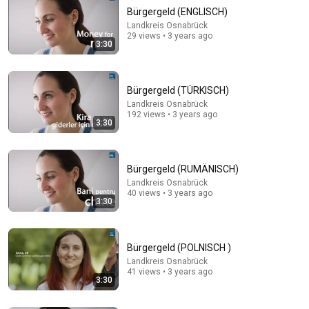
Bürgergeld (ENGLISCH)
Landkreis Osnabrück
29 views • 3 years ago
3:30
Bürgergeld (TÜRKISCH)
Landkreis Osnabrück
192 views • 3 years ago
2:09:40
3:30
Ein Gespräch auf Deutsch zerstörte meine Ehe -
mein Mann bemerkte es viel zu spät.
Bürgergeld (RUMÄNISCH)
Familiengeheimnisse
New
26K views
Landkreis Osnabrück
40 views • 3 years ago
3:30
Bürgergeld (POLNISCH )
Landkreis Osnabrück
41 views • 3 years ago
3:30