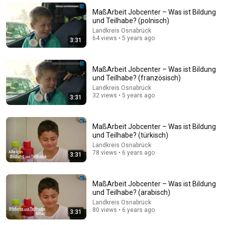
Unterwegs in Niedersachsen
•
75K views
MaßArbeit Jobcenter – Was ist Bildung
und Teilhabe? (polnisch)
Landkreis Osnabrück
64 views • 5 years ago
3:31
MaßArbeit Jobcenter – Was ist Bildung
und Teilhabe? (französisch)
Landkreis Osnabrück
32 views • 5 years ago
3:31
MaßArbeit Jobcenter – Was ist Bildung
und Teilhabe? (türkisch)
8:36
Landkreis Osnabrück
78 views • 6 years ago
If Cops Ask "Where You Headed?" - Say THIS (Simple
3:31
Phrase)
Hampton Law
•
924K views
MaßArbeit Jobcenter – Was ist Bildung
und Teilhabe? (arabisch)
Landkreis Osnabrück
80 views • 6 years ago
3:31