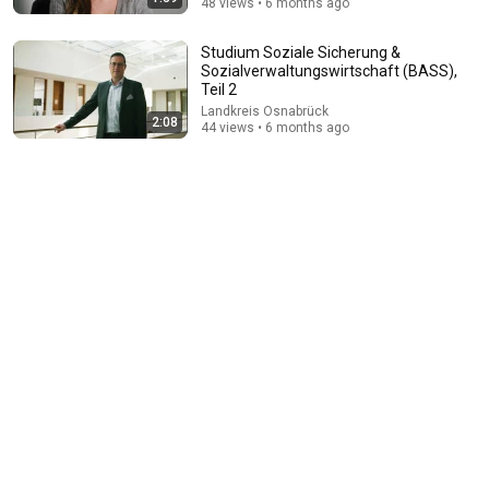
48 views • 6 months ago
Studium Soziale Sicherung &
Sozialverwaltungswirtschaft (BASS),
Teil 2
Landkreis Osnabrück
2:08
1:57:35
44 views • 6 months ago
Bei der Feier zum 40 Jahr rettete mir eine einzige
Beobachtung das Leben
Der Pfad der Geschichten
•
141K views
29:23