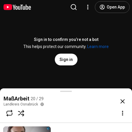
Open App
Sign in to confirm you’re not a bot
This helps protect our community.
Learn more
Sign in
Übergangsmanagegement im Nordkreis: Wir sind fü
MaßArbeit
20 / 29
@
lkosnabrueck
150 views
5 years ago
more
Landkreis Osnabrück
Subscribe
Comments