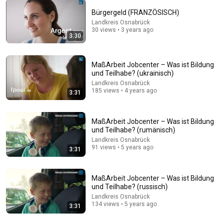
Bürgergeld (FRANZÖSISCH)
Landkreis Osnabrück
30 views • 3 years ago
17:20
3:30
Bill Maher Says There’s No Proof for God... Then THIS
Happens
MaßArbeit Jobcenter – Was ist Bildung
Jaiden Forrest
•
1.9M views
und Teilhabe? (ukrainisch)
Landkreis Osnabrück
185 views • 4 years ago
3:31
MaßArbeit Jobcenter – Was ist Bildung
und Teilhabe? (rumänisch)
Landkreis Osnabrück
91 views • 5 years ago
3:31
MaßArbeit Jobcenter – Was ist Bildung
und Teilhabe? (russisch)
Landkreis Osnabrück
21:38
134 views • 5 years ago
3:31
Osnabrück - Unterwegs in Niedersachsen (Folge 34)