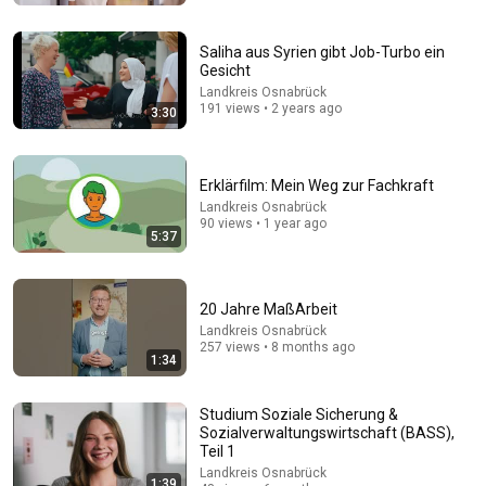
Saliha aus Syrien gibt Job-Turbo ein
Gesicht
Landkreis Osnabrück
191 views • 2 years ago
3:30
Erklärfilm: Mein Weg zur Fachkraft
Landkreis Osnabrück
90 views • 1 year ago
5:37
44:24
Will She BURN Him Like His Ex? | UDY Loyalty Test
20 Jahre MaßArbeit
UDY
Landkreis Osnabrück
New
554K views
257 views • 8 months ago
1:34
Studium Soziale Sicherung &
Sozialverwaltungswirtschaft (BASS),
Teil 1
Landkreis Osnabrück
1:39