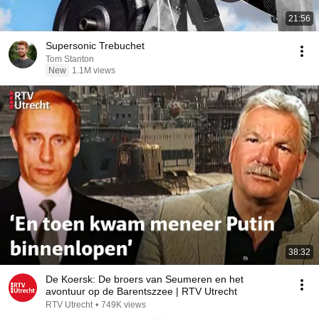
21:56
Supersonic Trebuchet
Tom Stanton
New
1.1M views
38:32
De Koersk: De broers van Seumeren en het
avontuur op de Barentszzee | RTV Utrecht
RTV Utrecht
•
749K views