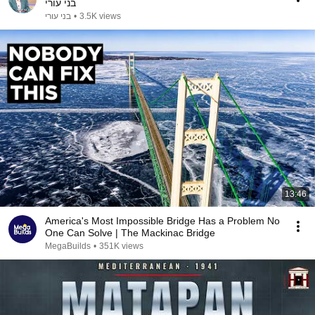
בני עורי
בני עורי
•
3.5K views
13:46
America's Most Impossible Bridge Has a Problem No
One Can Solve | The Mackinac Bridge
MegaBuilds
•
351K views