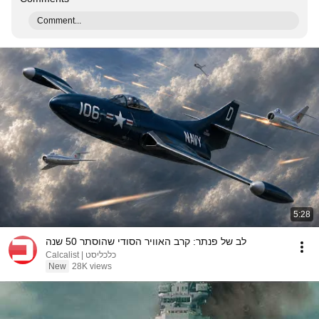
Comment...
5:28
לב של פנתר: קרב האוויר הסודי שהוסתר 50 שנה
Calcalist | כלכליסט
New
28K views