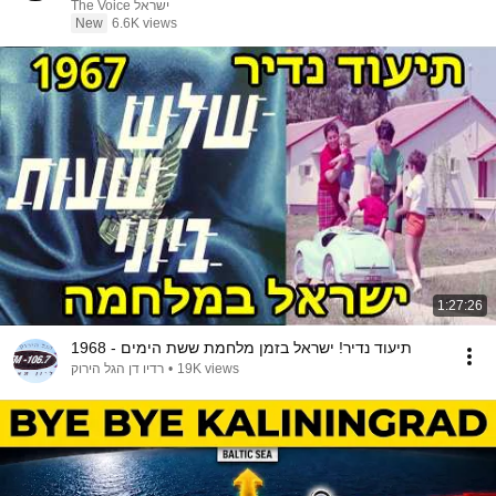
The Voice ישראל
New
6.6K views
1:27:26
תיעוד נדיר! ישראל בזמן מלחמת ששת הימים - 1968
רדיו דן הגל הירוק
•
19K views