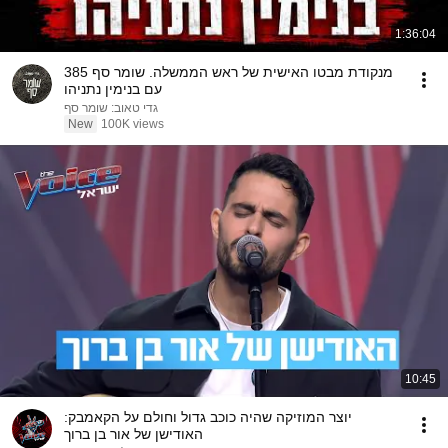
1:36:04
מנקודת מבטו האישית של ראש הממשלה. שומר סף 385
עם בנימין נתניהו
גדי טאוב: שומר סף
New
100K views
10:45
יוצר המוזיקה שהיה כוכב גדול וחולם על הקאמבק:
האודישן של אור בן ברוך