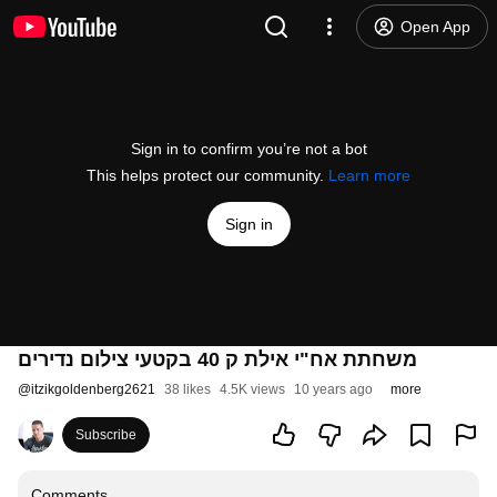
Open App
Sign in to confirm you’re not a bot
This helps protect our community.
Learn more
Sign in
משחתת אח"י אילת ק 40 בקטעי צילום נדירים
@
itzikgoldenberg2621
38 likes
4.5K views
10 years ago
more
Subscribe
Comments