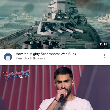
11:18
How the Mighty Scharnhorst Was Sunk
Yarnhub
•
8.3M views