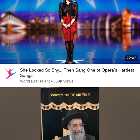
22:42
She Looked So Shy... Then Sang One of Opera's Hardest
Songs!
World Best Talent
•
850K views