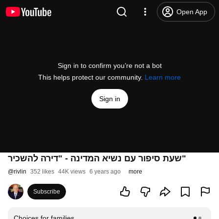
Open App
Sign in to confirm you’re not a bot
This helps protect our community.
Learn more
Sign in
שעת סיפור עם נשיא המדינה - "דירה להשכיר"
@
rivlin
352 likes
44K views
6 years ago
more
Subscribe
Choices for families