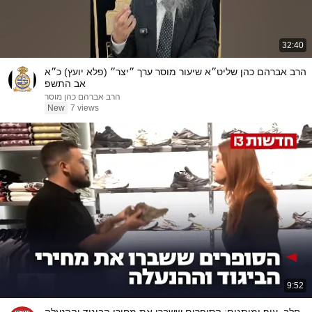
32:40
הרב אברהם כהן שליט״א שיעור מוסר ערך ״יצר״ (פלא יועץ) כ״א
אב התשפ
הרב אברהם כהן מוסר
New
7 views
9:52