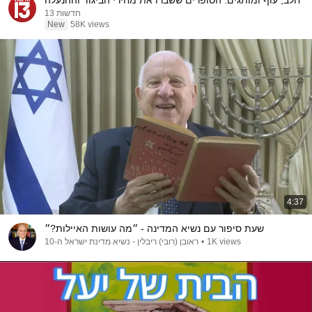
חלב, עוף ומותגים: הסופרים ששברו את מחירי הביגוד וההנעלה
חדשות 13
New
58K views
4:37
שעת סיפור עם נשיא המדינה - ״מה עושות האיילות?״
ראובן (רובי) ריבלין - נשיא מדינת ישראל ה-10
•
1K views