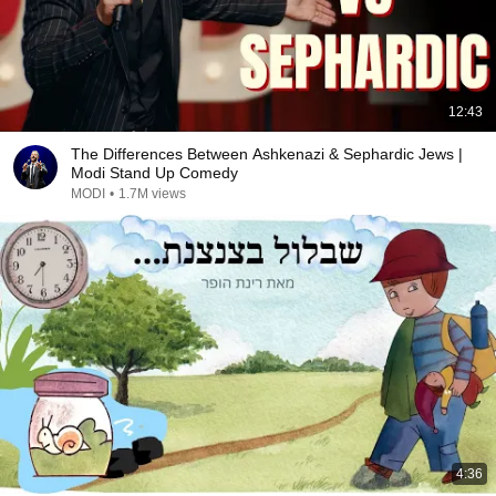
12:43
The Differences Between Ashkenazi & Sephardic Jews |
Modi Stand Up Comedy
MODI
•
1.7M views
4:36