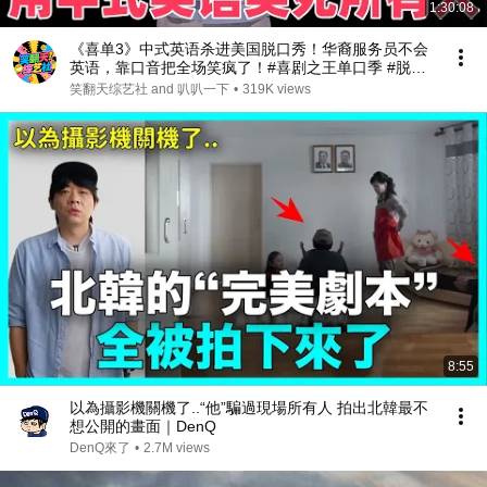
1:30:08
《喜单3》中式英语杀进美国脱口秀！华裔服务员不会
英语，靠口音把全场笑疯了！#喜剧之王单口季 #脱口
秀 #搞笑 #喜剧 #funny #综艺
笑翻天综艺社 and 叭叭一下
•
319K views
8:55
以為攝影機關機了..“他”騙過現場所有人 拍出北韓最不
想公開的畫面｜DenQ
DenQ來了
•
2.7M views