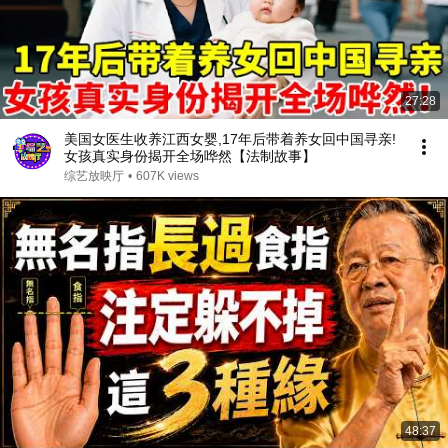
27:28
美国女医生收养江西女婴,17年后带着养女回中国寻亲!
女孩真实身份揭开全场哗然【法制故事】
综艺放映厅
•
607K views
48:37