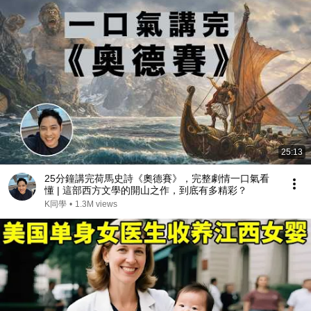
25:13
25分鐘講完荷馬史詩《奧德賽》，完整劇情一口氣看
懂 | 這部西方文學的開山之作，到底有多精彩？
K同學
•
1.3M views