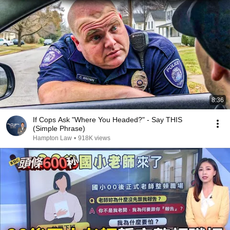
8:36
If Cops Ask "Where You Headed?" - Say THIS
(Simple Phrase)
Hampton Law
•
918K views