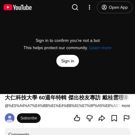
Open App
Sign in to confirm you’re not a bot
This helps protect our community.
Learn more
Sign in
大仁科技大學 60週年特輯 傑出校友專訪 戴桂雲理事長
@
%E5%A4%A7%E4%BB%81%E4%BB%81%E7%9F%A5%E8%AD%98
more
5 li
Subscribe
Comments