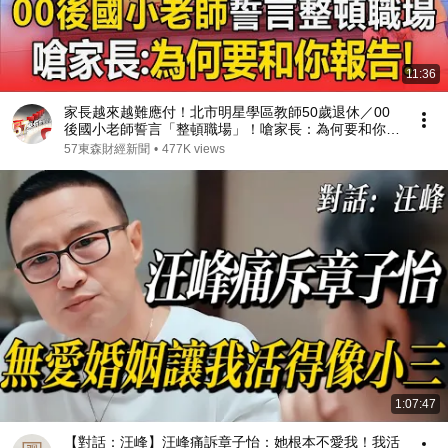
11:36
家長越來越難應付！北市明星學區教師50歲退休／00
後國小老師誓言「整頓職場」！嗆家長：為何要和你報
告
57東森財經新聞
•
477K views
1:07:47
【對話：汪峰】汪峰痛訴章子怡：她根本不愛我！我活