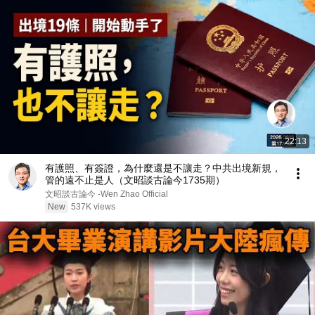
22:13
有護照、有簽證，為什麼還是不讓走？中共出境新規，
管的遠不止是人（文昭談古論今1735期）
文昭談古論今 -Wen Zhao Official
New
537K views