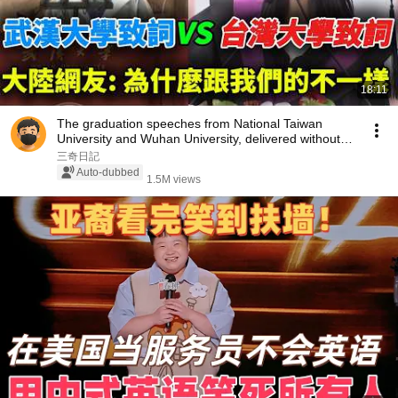
18:11
The graduation speeches from National Taiwan
University and Wuhan University, delivered without
n...
三奇日記
Auto-dubbed
1.5M views