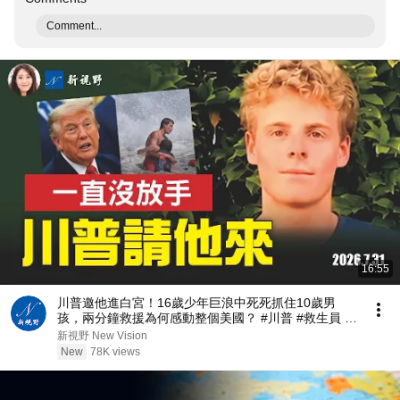
Comment...
16:55
川普邀他進白宮！16歲少年巨浪中死死抓住10歲男
孩，兩分鐘救援為何感動整個美國？ #川普 #救生員 #
美國精神 | 新視野 第2467期 20260731
新視野 New Vision
New
78K views