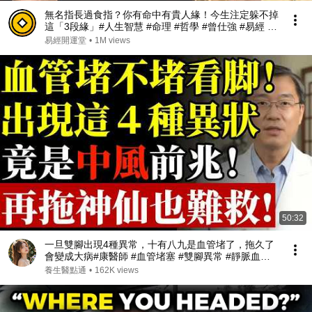
無名指長過食指？你有命中有貴人緣！今生注定躲不掉
這「3段緣」#人生智慧 #命理 #哲學 #曾仕強 #易經 #
正能量#人生智慧 #命理 #哲學 #曾仕強 #易經 #正能量
易經開運堂
•
1M views
50:32
一旦雙腳出現4種異常，十有八九是血管堵了，拖久了
會變成大病#康醫師 #血管堵塞 #雙腳異常 #靜脈血栓 #
肺栓塞 #銀髮族養生 #猝死預防 #血液循環 #健康誤區
養生醫點通
•
162K views
#早知早受益