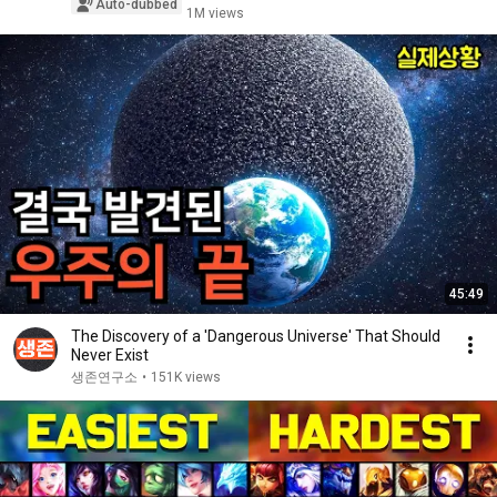
Auto-dubbed
1M views
45:49
The Discovery of a 'Dangerous Universe' That Should
Never Exist
생존연구소
•
151K views