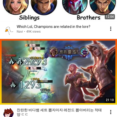
12:04
Which LoL Champions are related in the lore?
Navi
•
49K views
21:10
찬란한 바다뱀 세트 뽑자마자 레전드 뽑아버리는 적태
양 ㄷㄷ