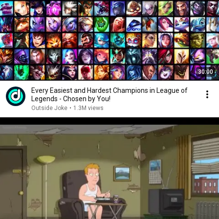
30:00
Every Easiest and Hardest Champions in League of
Legends - Chosen by You!
Outside Joke
•
1.3M views