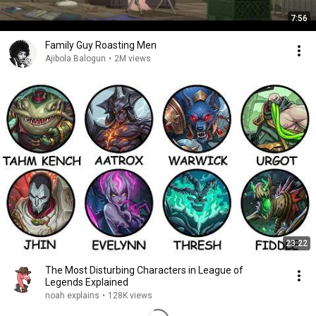
7:56
Family Guy Roasting Men
Ajibola Balogun
•
2M views
23:22
The Most Disturbing Characters in League of
Legends Explained
noah explains
•
128K views