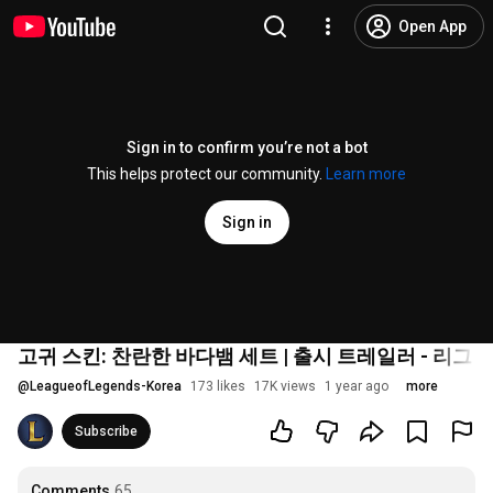
Open App
Sign in to confirm you’re not a bot
This helps protect our community.
Learn more
Sign in
고귀 스킨: 찬란한 바다뱀 세트 | 출시 트레일러 - 리그
@
LeagueofLegends-Korea
173 likes
17K views
1 year ago
more
Subscribe
Comments
65