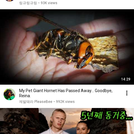
링규링규링
•
93K views
14:29
My Pet Giant Hornet Has Passed Away... Goodbye,
Reina.
제발돼라 PleaseBee
•
992K views