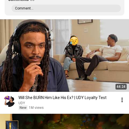
Comment...
44:24
Will She BURN Him Like His Ex? | UDY Loyalty Test
UDY
New
1M views