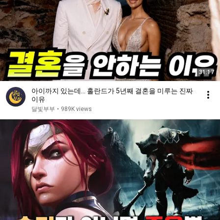
31:17
아이까지 있는데… 홀란드가 5년째 결혼을 미루는 진짜
이유
달빛부부
•
989K views