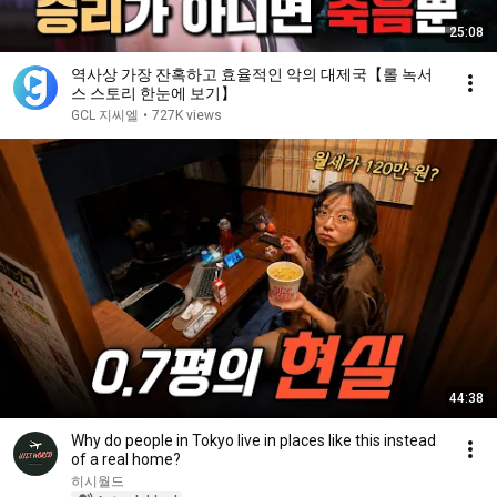
25:08
역사상 가장 잔혹하고 효율적인 악의 대제국【롤 녹서
스 스토리 한눈에 보기】
GCL 지씨엘
•
727K views
44:38
Why do people in Tokyo live in places like this instead
of a real home?
히시월드