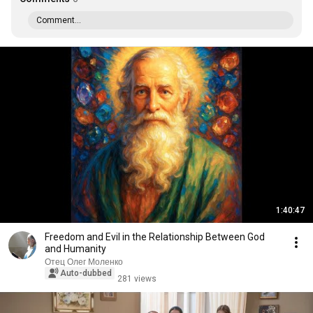
Comment...
1:40:47
Freedom and Evil in the Relationship Between God
and Humanity
Отец Олег Моленко
Auto-dubbed
281 views