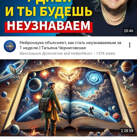
20:46
Нейронаука объясняет, как стать неузнаваемым за
1 неделю | Татьяна Черниговская
Ментальное Долголетие and НейроРесет
•
137K views
2:28:58