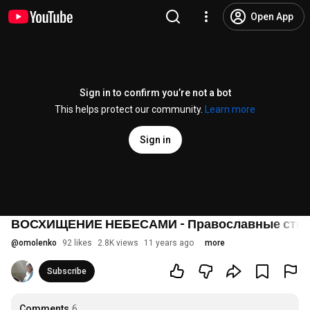
Open App
Sign in to confirm you’re not a bot
This helps protect our community.
Learn more
Sign in
ВОСХИЩЕНИЕ НЕБЕСАМИ - Православные сти
@
omolenko
92 likes
2.8K views
11 years ago
more
Subscribe
Comments
6