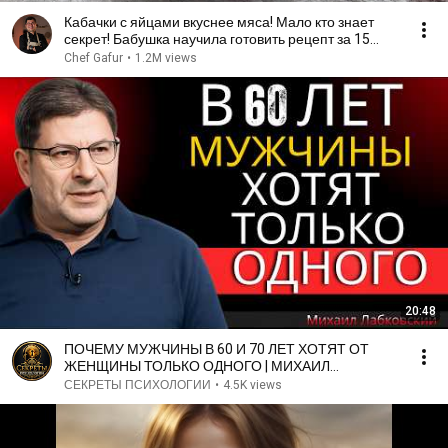
Кабачки с яйцами вкуснее мяса! Мало кто знает
секрет! Бабушка научила готовить рецепт за 15
минут
Chef Gafur
•
1.2M views
20:48
ПОЧЕМУ МУЖЧИНЫ В 60 И 70 ЛЕТ ХОТЯТ ОТ
ЖЕНЩИНЫ ТОЛЬКО ОДНОГО | МИХАИЛ
ЛАБКОВСКИЙ
СЕКРЕТЫ ПСИХОЛОГИИ
•
4.5K views