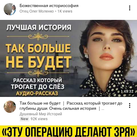
Божественная историософия
Отец Олег Моленко
•
1K views
1:45:32
Так больше не будет ｜ Рассказ, который трогает до
глубины души. Очень сильная история ｜
Аудиорассказ
Душевный Мир Историй
New
92K views