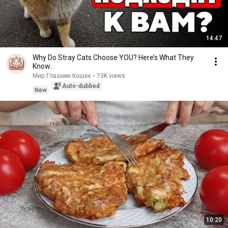
14:47
Why Do Stray Cats Choose YOU? Here’s What They
Know…
Мир Глазами Кошек
•
73K views
Auto-dubbed
New
10:20