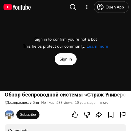
Open App
Sign in to confirm you’re not a bot
This helps protect our community.
Learn more
Sign in
Обзор беспроводной системы «Страж Универса
@
bezopasnost-vr5rm
No likes
533 views
10 years ago
more
Subscribe
Comments