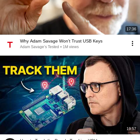
17:36
Why Adam Savage Won't Trust USB Keys
Adam Savage’s Tested
•
1M views
19:57