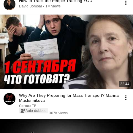
How to Track the People Tracking YOU
David Bombal
•
1M views
22:44
Why Are They Preparing for Mass Transport? Marina
Maslennikova
Сигнал ТВ
Auto-dubbed
367K views