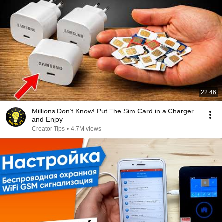
22:46
Millions Don’t Know! Put The Sim Card in a Charger
and Enjoy
Creator Tips
•
4.7M views