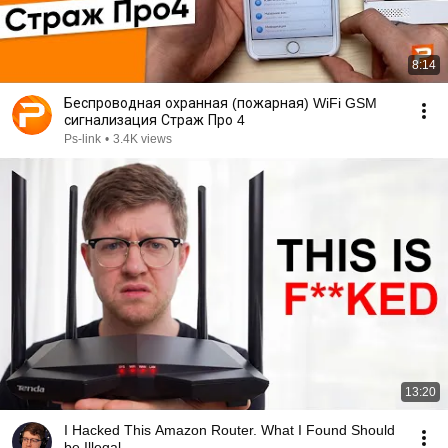
8:14
Беспроводная охранная (пожарная) WiFi GSM
сигнализация Страж Про 4
Ps-link
•
3.4K views
13:20
I Hacked This Amazon Router. What I Found Should
be Illegal.