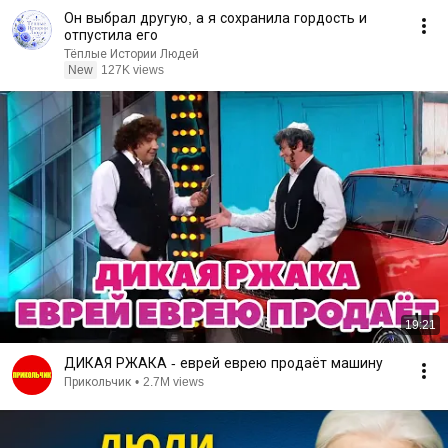
Он выбрал другую, а я сохранила гордость и
отпустила его
Тёплые Истории Людей
New
127K views
19:21
ДИКАЯ РЖАКА - еврей еврею продаёт машину
Прикольчик
•
2.7M views