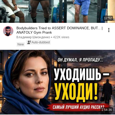
12:52
Bodybuilders Tried to ASSERT DOMINANCE, BUT... |
ANATOLY Gym Prank
Владимир Шмонденко
•
422K views
Auto-dubbed
New
1:54:36