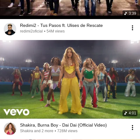
3:39
Redimi2 - Tus Pasos ft. Ulises de Rescate
redimi2oficial
•
54M views
4:01
Shakira, Burna Boy - Dai Dai (Official Video)
Shakira and 2 more
•
728M views