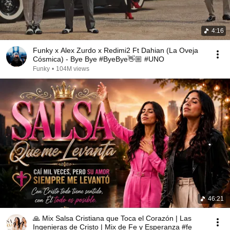
4:16
Funky x Alex Zurdo x Redimi2 Ft Dahian (La Oveja
Cósmica) - Bye Bye #ByeBye👋🏼 #UNO
Funky
•
104M views
46:21
🙏 Mix Salsa Cristiana que Toca el Corazón | Las
Ingenieras de Cristo | Mix de Fe y Esperanza #fe