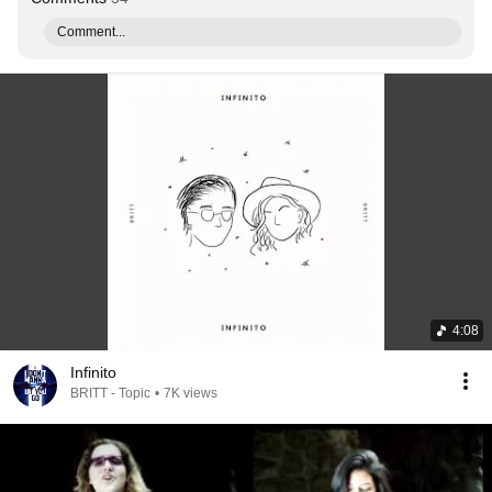
Comment...
4:08
Infinito
BRITT - Topic
•
7K views