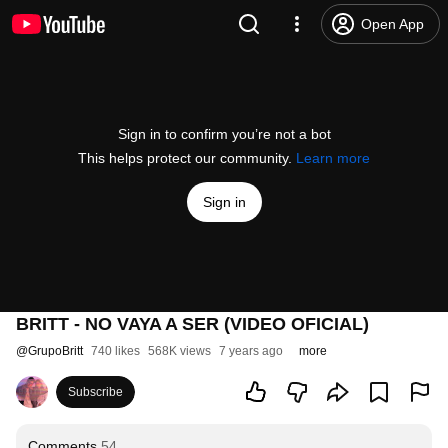
Open App
Sign in to confirm you’re not a bot
This helps protect our community.
Learn more
Sign in
BRITT - NO VAYA A SER (VIDEO OFICIAL)
@
GrupoBritt
740 likes
568K views
7 years ago
more
Subscribe
Comments
54