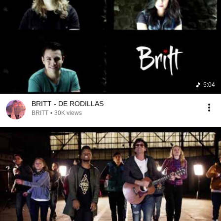
5:04
BRITT - DE RODILLAS
BRITT
•
30K views