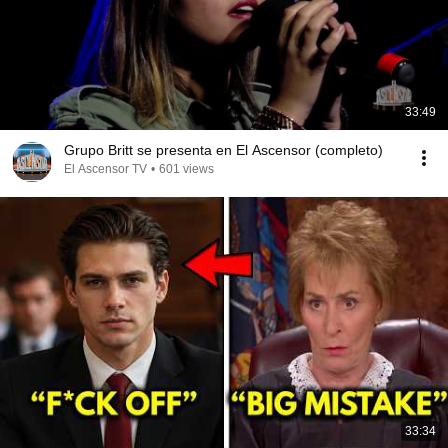
33:49
Grupo Britt se presenta en El Ascensor (completo)
El Ascensor TV
•
601 views
33:34