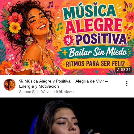
58:34
🦋 Música Alegre y Positiva + Alegría de Vivir –
Energía y Motivación
Serene Spirit Waves
•
9.9K views