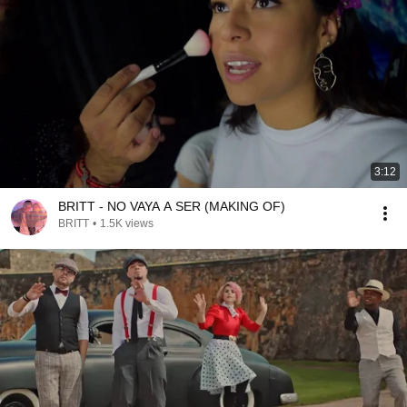
3:12
BRITT - NO VAYA A SER (MAKING OF)
BRITT
•
1.5K views