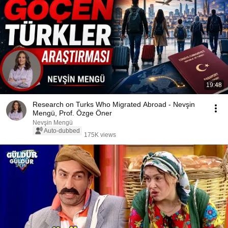
19:48
Research on Turks Who Migrated Abroad - Nevşin
Mengü, Prof. Özge Öner
Nevşin Mengü
Auto-dubbed
175K views