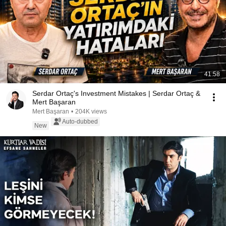
41:58
Serdar Ortaç's Investment Mistakes | Serdar Ortaç &
Mert Başaran
Mert Başaran
•
204K views
Auto-dubbed
New