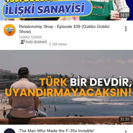
16:55
Relationship Shop - Episode 439 (Güldür Güldür
Show)
Güldür Güldür
Auto-dubbed
1.1M views
31:55
The Man Who Made the F-35s Invisible!