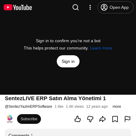
Open App
Sign in to confirm you’re not a bot
This helps protect our community.
Learn more
Sign in
SentezLIVE ERP Satın Alma Yönetimi 1
@
SentezYazlmERPSoftware
1 like
1.4K views
12 years ago
more
Subscribe
Comments
1