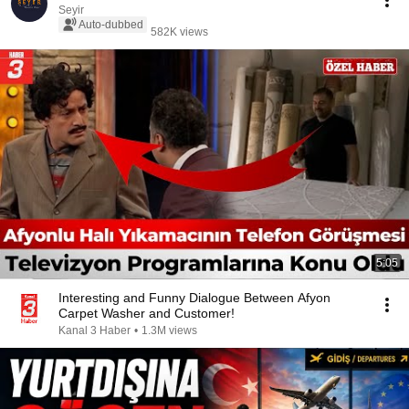
Seyir
Auto-dubbed
582K views
5:05
Interesting and Funny Dialogue Between Afyon
Carpet Washer and Customer!
Kanal 3 Haber
•
1.3M views