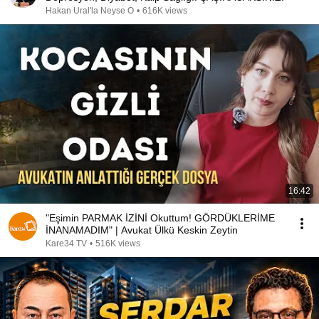
Hakan Ural'la Neyse O
•
616K views
16:42
"Eşimin PARMAK İZİNİ Okuttum! GÖRDÜKLERİME
İNANAMADIM" | Avukat Ülkü Keskin Zeytin
Kare34 TV
•
516K views