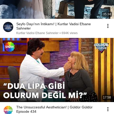
35:34
Seyfo Dayı'nın İntikamı! | Kurtlar Vadisi Efsane
Sahneler
Kurtlar Vadisi Efsane Sahneler
•
694K views
17:58
The Unsuccessful Aesthetician! | Güldür Güldür
Episode 434