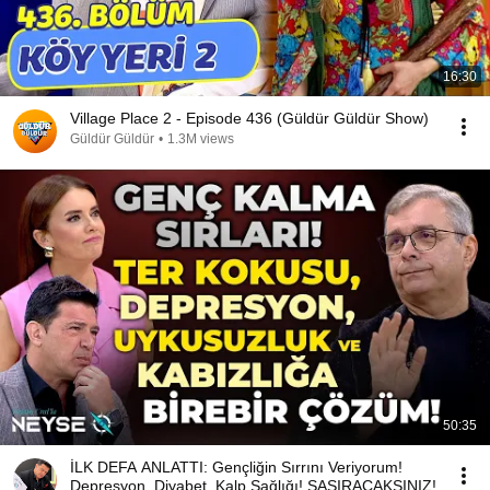
16:30
Village Place 2 - Episode 436 (Güldür Güldür Show)
Güldür Güldür
•
1.3M views
50:35
İLK DEFA ANLATTI: Gençliğin Sırrını Veriyorum!
Depresyon, Diyabet, Kalp Sağlığı! ŞAŞIRACAKSINIZ!